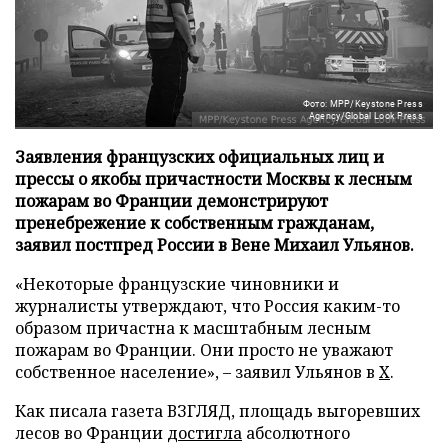
Фото: MPP/Keystone Press
Agency/Global Look Press
Заявления французских официальных лиц и
прессы о якобы причастности Москвы к лесным
пожарам во Франции демонстрируют
пренебрежение к собственным гражданам,
заявил постпред России в Вене Михаил Ульянов.
«Некоторые французские чиновники и
журналисты утверждают, что Россия каким-то
образом причастна к масштабным лесным
пожарам во Франции. Они просто не уважают
собственное население», – заявил Ульянов в
X
.
Как писала газета ВЗГЛЯД, площадь выгоревших
лесов во Франции
достигла
абсолютного