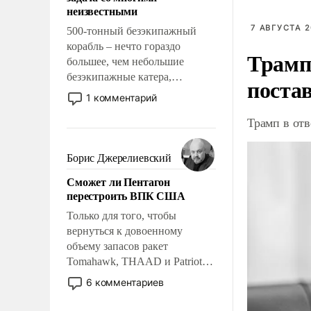
адаптироваться.
неизвестными
7 АВГУСТА 2
500-тонный безэкипажный
корабль – нечто гораздо
Трамп
большее, чем небольшие
безэкипажные катера,
поста
применение которых уже
1 комментарий
стало обыденностью. Задача по
Трамп в отв
созданию такого корабля очень
сложна и амбициозна. Однако
и ее реализация радикально
Борис Джерелиевский
поднимет наши боевые
Сможет ли Пентагон
возможности.
перестроить ВПК США
Только для того, чтобы
вернуться к довоенному
объему запасов ракет
Tomahawk, THAAD и Patriot
США потребуется более трех
6 комментариев
лет. Даже небольшая война с
Ираном опустошила