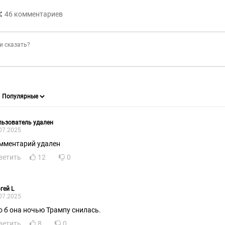
:
46
комментариев
ьзователь удален
07.2025
мментарий удален
ветить
12
0
гей L
07.2025
о б она ночью Трампу снилась.
ветить
8
0