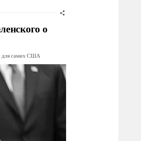
ленского о
ет для самих США