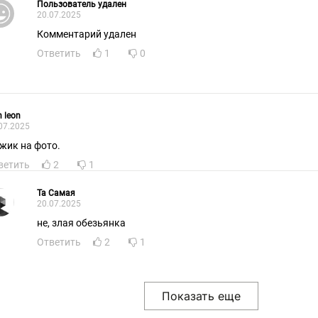
Пользователь удален
20.07.2025
Комментарий удален
Ответить
1
0
n leon
07.2025
жик на фото.
ветить
2
1
Та Самая
20.07.2025
не, злая обезьянка
Ответить
2
1