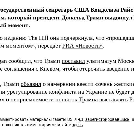
осударственный секретарь США Кондолиза Райс 
м, который президент Дональд Трамп выдвинул 
ый момент.
ю изданию The Hill она подчеркнула, что «прошедш
м моментом», передает
РИА «Новости»
.
igan сообщил, что Трамп
поставил
ультиматум Москве
е соглашения с Киевом, чтобы отсрочить введение 
, Трамп
объявил
о намерении ввести «очень жестк
ли урегулирование конфликта на Украине не будет д
ил
о неприемлемости попыток Трампа выставлять Р
омментировать материалы газеты ВЗГЛЯД,
зарегистрировавшись
на
отношению к комментариям читайте
здесь
.