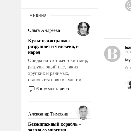
МНЕНИЯ
Ольга Андреева
Культ психотравмы
разрушает и человека, и
leo
народ
20.
Му
Обиды на этот жестокий мир,
разрушающий нас, таких
От
хрупких и ранимых,
становятся новым культом,
постепенно вытесняя и
6 комментариев
отменяя традиционное
требование к человеку – быть
мужественным и твердым под
ударами судьбы, брать на себя
Александр Тимохин
ответственность, помогать
Безэкипажный корабль –
слабым, идти вперед и
задача со многими