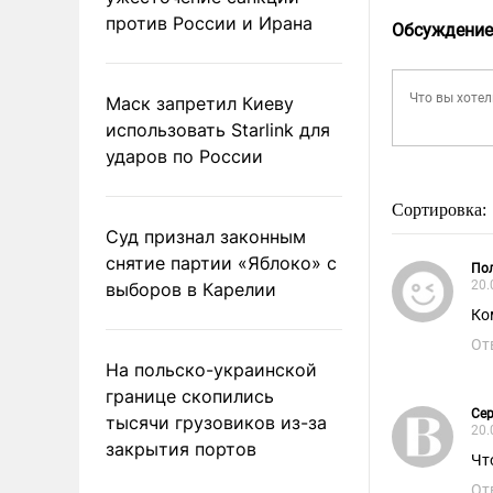
против России и Ирана
Обсуждение
Маск запретил Киеву
использовать Starlink для
ударов по России
Сортировка:
Суд признал законным
снятие партии «Яблоко» с
Пол
20.
выборов в Карелии
Ко
От
На польско-украинской
границе скопились
Сер
тысячи грузовиков из-за
20.
закрытия портов
Чт
От