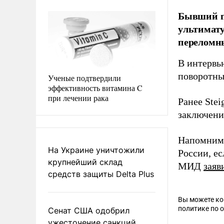
Бывший г
ультимату
переломн
В интервь
поворотны
Ученые подтвердили
эффективность витамина C
при лечении рака
Ранее Ste
заключени
Напомним
На Украине уничтожили
России, ес
крупнейший склад
МИД
заяв
средств защиты Delta Plus
Вы можете к
политике по 
Сенат США одобрил
ужесточение санкций