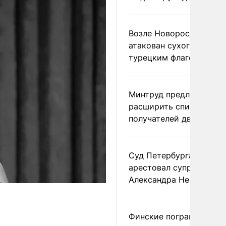
Возле Новороссийска
атакован сухогруз под
турецким флагом
Минтруд предложил
расширить список
получателей двух пенс
Суд Петербурга заочно
арестовал супругу
Александра Невзорова
Финские пограничники