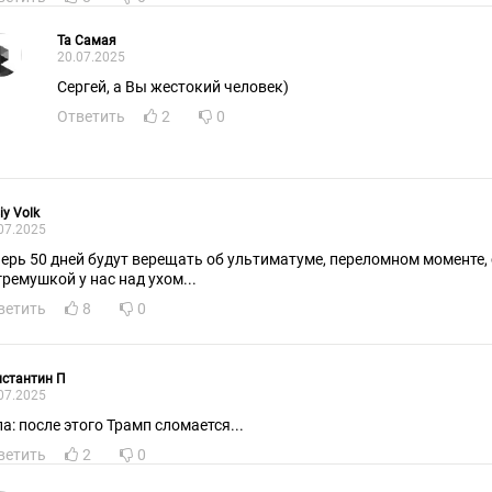
Та Самая
20.07.2025
Сергей, а Вы жестокий человек)
Ответить
2
0
iy Volk
07.2025
перь 50 дней будут верещать об ультиматуме, переломном моменте, 
гремушкой у нас над ухом...
ветить
8
0
стантин П
07.2025
па: после этого Трамп сломается...
ветить
2
0