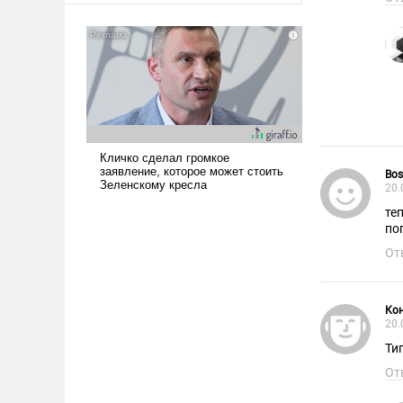
Bos
20.
те
по
От
Кон
20.
Ти
От