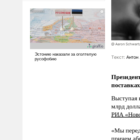
американские арсеналы.
Сложившаяся ситуация
означает многолетний период
уязвимости США, например,
перед Китаем.
@ Aaron Schwart
Tекст:
Антон 
Президент
поставках
Выступая 
млрд долл
РИА «Нов
«Мы перед
причем аб