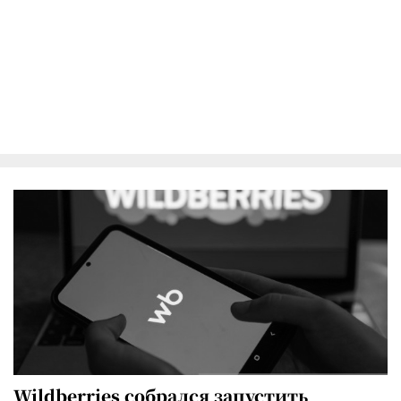
Wildberries собрался запустить