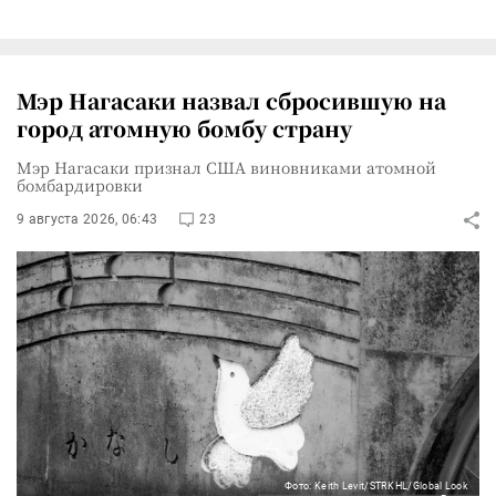
Мэр Нагасаки назвал сбросившую на
город атомную бомбу страну
Мэр Нагасаки признал США виновниками атомной
бомбардировки
9 августа 2026, 06:43
23
Фото: Keith Levit/STRKHL/Global Look