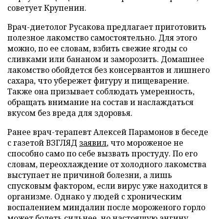
советует Крупенин.
Врач-диетолог Русакова предлагает приготовить
полезное лакомство самостоятельно. Для этого
можно, по ее словам, взбить свежие ягоды со
сливками или бананом и заморозить. Домашнее
лакомство обойдется без консервантов и лишнего
сахара, что убережет фигуру и пищеварение.
Также она призывает соблюдать умеренность,
обращать внимание на состав и наслаждаться
вкусом без вреда для здоровья.
Ранее врач-терапевт Алексей Парамонов в беседе
с газетой ВЗГЛЯД
заявил
, что мороженое не
способно само по себе вызвать простуду. По его
словам, переохлаждение от холодного лакомства
выступает не причиной болезни, а лишь
спусковым фактором, если вирус уже находится в
организме. Однако у людей с хроническим
воспалением миндалин после мороженого горло
может болеть сильнее, но настоящую ангину