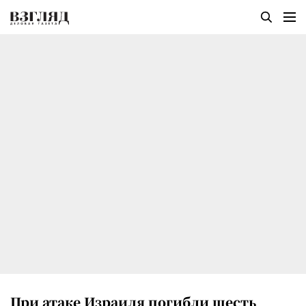
При атаке Израиля погибли шесть