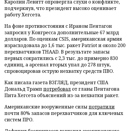
Каролин Левитт опровергла слухи о конфликте,
подчеркнув, что президент высоко оценивает
работу Хегсета.
На фоне противостояния с Ираном Пентагон
запросил у Конгресса дополнительные 67 млрд
долларов. По оценкам CSIS, американская армия
израсходовала до 1,6 тыс. ракет Patriot и около 200
перехватчиков THAAD. В результате запасы
первых сократились с 2,3 тыс. до примерно 830
единиц, а арсенал вторых упал до 278 штук,
спровоцировав острую нехватку средств ПВО.
Как писала газета ВЗГЛЯД, президент США
Дональд Трамп
потребовал
от главы Пентагона
Пита Хегсета объяснений из-за нехватки ракет.
Американские вооруженные силы
потратили
почти 80% запасов перехватчиков для ключевых
систем ПРО.
Дефицит боеприпасов
вынудил
американского