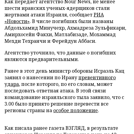
Как передает агентство Nour News, не менее
шести иранских ученых-ядерщиков стали
жертвами атаки Израиля, сообщает
РИА
«Новости»
. В числе погибших были названы
Абдольхамид Минучехр, Ахмадреза Зульфикари,
Амирхосейн Факхи, Матлабизаде, Мохаммад
Мехди Техранчи и Ферейдун Аббаси.
Агентство уточнило, что данные о погибших
являются предварительными.
Ранее в этот день министр обороны Исраэль Кац
заявил о нанесении по Ирану
превентивного
удара
, после которого, по его словам, может
последовать ответная атака. В этой связи
командование израильского тыла заявило, что с
3.00 было принято решение перевести все
регионы страны на
особое положение
.
Как писала ранее газета ВЗГЛЯД, в результате