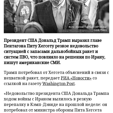
Фото: Andrew Thomas/CNP/Global
Look Press
Президент США Дональд Трамп выразил главе
Пентагона Питу Хегсету резкое недовольство
ситуацией с запасами дальнобойных ракет и
систем ПВО, что повлияло на решения по Ирану,
пишут американские СМИ.
Трамп потребовал от Хегсета объяснений в связи с
нехваткой ракет, передает
РИА «Новости»
со
ссылкой на газету
Washington Post
.
«Недовольство президента США Дональда Трампа
ходом войны с Ираном вылилось в резкую
перепалку в Кэмп-Дэвиде на прошлой неделе: он
потребовал от министра обороны Пита Хегсета