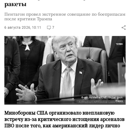
ракеты
Пентагон провел экстренное совещание по боеприпасам
после критики Трампа
6 августа 2026, 10:11
7
Фото: AdMedia/CNP/Global Look
Press
Минобороны США организовало внеплановую
встречу из-за критического истощения арсеналов
ПВО после того, как американский лидер лично