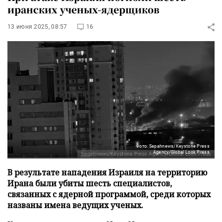
иранских ученых-ядерщиков
13 июня 2025, 08:57
16
Фото: Sepahnews/Keystone Press
Agency/Global Look Press
В результате нападения Израиля на территорию
Ирана были убиты шесть специалистов,
связанных с ядерной программой, среди которых
названы имена ведущих ученых.