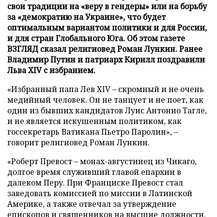
свои традиции на «веру в гендеры» или на борьбу
за «демократию на Украине», что будет
оптимальным вариантом политики и для России,
и для стран Глобального Юга. Об этом газете
ВЗГЛЯД сказал религиовед Роман Лункин. Ранее
Владимир Путин и патриарх Кирилл поздравили
Льва XIV с избранием.
«Избранный папа Лев XIV – скромный и не очень
медийный человек. Он не танцует и не поет, как
один из бывших кандидатов Луис Антонио Тагле,
и не является искушенным политиком, как
госсекретарь Ватикана Пьетро Паролин», –
говорит религиовед Роман Лункин.
«Роберт Превост – монах-августинец из Чикаго,
долгое время служивший главой епархии в
далеком Перу. При Франциске Превост стал
заведовать комиссией по миссии в Латинской
Америке, а также отвечал за утверждение
епископов и священников на высшие должности.