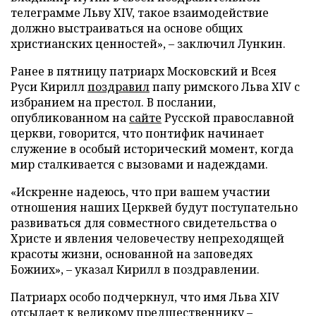
телеграмме Льву ХIV, такое взаимодействие
должно выстраиваться на основе общих
христианских ценностей», – заключил Лункин.
Ранее в пятницу патриарх Московский и Всея
Руси Кирилл
поздравил
папу римского Льва XIV с
избранием на престол. В послании,
опубликованном на
сайте
Русской православной
церкви, говорится, что понтифик начинает
служение в особый исторический момент, когда
мир сталкивается с вызовами и надеждами.
«Искренне надеюсь, что при вашем участии
отношения наших Церквей будут поступательно
развиваться для совместного свидетельства о
Христе и явления человечеству непреходящей
красоты жизни, основанной на заповедях
Божиих», – указал Кирилл в поздравлении.
Патриарх особо подчеркнул, что имя Льва XIV
отсылает к великому предшественнику –