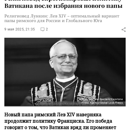
Ватикана после избрания нового папы
Религиовед Лункин: Лев XIV – оптимальный вариант
папы римского для России и Глобального Юга
9 мая 2025, 21:35
2
Фото: Stefano Spaziani/Keystone
Press Agency/Global Look Press
Новый папа римский Лев XIV наверняка
продолжит политику Франциска. Его победа
говорит о том, что Ватикан вряд ли променяет