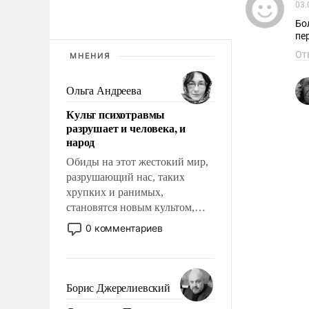
03.
Бо
пе
От
МНЕНИЯ
Ольга Андреева
Культ психотравмы
разрушает и человека, и
народ
Обиды на этот жестокий мир,
разрушающий нас, таких
хрупких и ранимых,
становятся новым культом,
постепенно вытесняя и
0 комментариев
отменяя традиционное
требование к человеку – быть
мужественным и твердым под
ударами судьбы, брать на себя
Борис Джерелиевский
ответственность, помогать