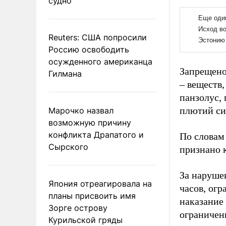
судно
Reuters: США попросили
Россию освободить
осужденного американца
Запрещено
Гилмана
– веществ,
панзолус,
плютий си
Марочко назвал
возможную причину
конфликта Драпатого и
По словам 
Сырского
признано к
За наруше
Япония отреагировала на
часов, ог
планы присвоить имя
наказание
Зорге острову
ограничени
Курильской гряды