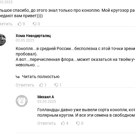
05.2025
льшое спасибо, до этого знал только про коноплю. Мой кругозор р
редают вам привет))))
ветить
9
0
Хома Неандерталец
03.05.2025
Конопля...в средней России...бесполезна с этой точки зрен
пробовал).
А вот...перечисленная флора...может оказаться на твоём у
невольно.
Та что...не просто знай...а бди...о чём тебя и предупреждают
Читать полностью
Ответить
1
1
Михаил А
03.05.2025
Голландцы давно уже вывели сорта конопли, ко
полярным кругом. И все эти семена в свободном
Ответить
4
0