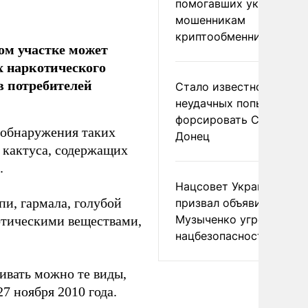
помогавших украински
мошенникам
криптообменников
ом участке может
х наркотического
в потребителей
Стало известно о
неудачных попытках ВС
форсировать Северски
е обнаружения таких
Донец
 кактуса, содержащих
.
Нацсовет Украины по Т
пи, гармала, голубой
призвал объявить
Музыченко угрозой
котическими веществами,
нацбезопасности
ивать можно те виды,
7 ноября 2010 года.