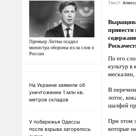
Tекст:
Алекс
Выращиван
привести 
содержани
Премьер Литвы осадил
Роскачест
министра обороны из-за слов о
России
По его сло
культур в
мескалин,
На Украине заявили об
В перечен
уничтожении 1 млн кв.
лотос, кок
метров складов
шалфей пре
При этом 
У побережья Одессы
которые не
после взрыва загорелось