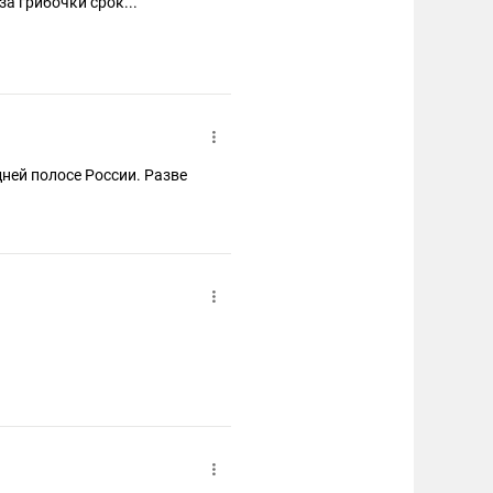
тративку и штраф а вот за грибочки срок...
дней полосе России. Разве