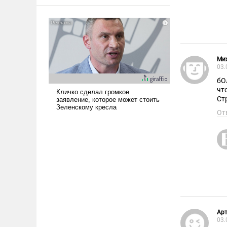
оплачиваться за счет
российских
налогоплательщиков и где
Еревану за свои поступки не
нужно отвечать.
Ми
03.
бО
что
Ст
От
Ар
03.