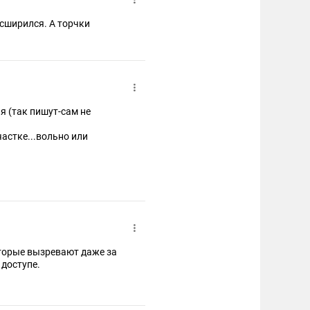
асширился. А торчки
ия (так пишут-сам не
частке...вольно или
.
торые вызревают даже за
 доступе.