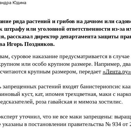
андра Юдина
ие ряда растений и грибов на дачном или садов
к штрафу или уголовной ответственности из-за и
я, рассказал директор департамента защиты пра
ва Игорь Поздняков.
вам, суровое наказание предусматривается в случа
 крупном или особо крупном размере. Например, два
 считаются крупным размером, передает
«Лента.ру»
ь запрещенных растений входят банистериопсис каа
аиновый куст, кат, ипомея трехцветная, маки с нар
дсказателей, роза гавайская и мимоза хостилис.
эксперт уточнил, что не все маки запрещены: выращ
 указаны в постановлении правительства № 934 от 2