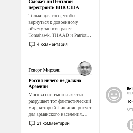
Сможет ли Пентагон
слабым, идти вперед и
перестроить ВПК США
адаптироваться.
Только для того, чтобы
вернуться к довоенному
объему запасов ракет
Tomahawk, THAAD и Patriot
США потребуется более трех
4 комментария
лет. Даже небольшая война с
Ираном опустошила
американские арсеналы.
Сложившаяся ситуация
Геворг Мирзаян
означает многолетний период
Россия ничего не должна
уязвимости США, например,
Армении
перед Китаем.
Вит
03.
Москва системно и жестко
разрушает тот фантастический
То
мир, который Пашинян рисует
От
для армянского населения.
Мир, где политические
21 комментарий
прожекты будут безусловно