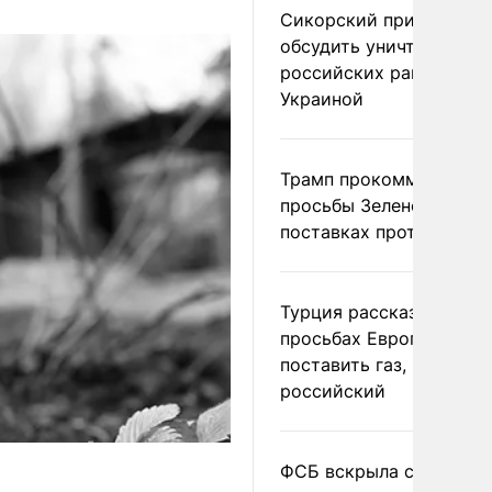
Сикорский призвал
обсудить уничтожение
российских ракет над
Украиной
Трамп прокомментиров
просьбы Зеленского о
поставках противораке
Турция рассказала о
просьбах Европы
поставить газ, но не
российский
ФСБ вскрыла сеть