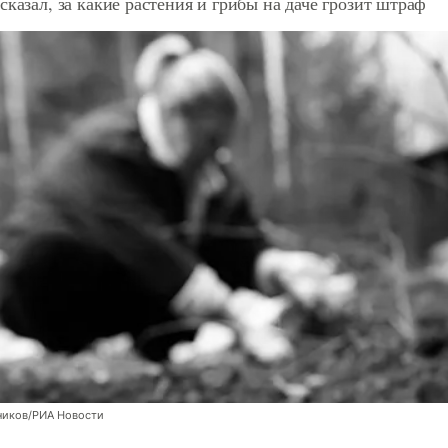
сказал, за какие растения и грибы на даче грозит штраф
ников/РИА Новости