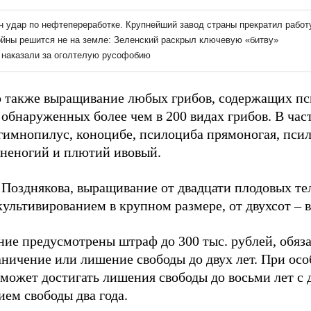
 также выращивание любых грибов, содержащих п
 обнаруженных более чем в 200 видах грибов. В ча
 гимнопилус, коноцибе, псилоциба прямоногая, пси
неногий и плютий ивовый.
Позднякова, выращивание от двадцати плодовых тел
ультивированием в крупном размере, от двухсот – 
ние предусмотрены штраф до 300 тыс. рублей, обяз
раничение или лишение свободы до двух лет. При ос
 может достигать лишения свободы до восьми лет с
ем свободы два года.