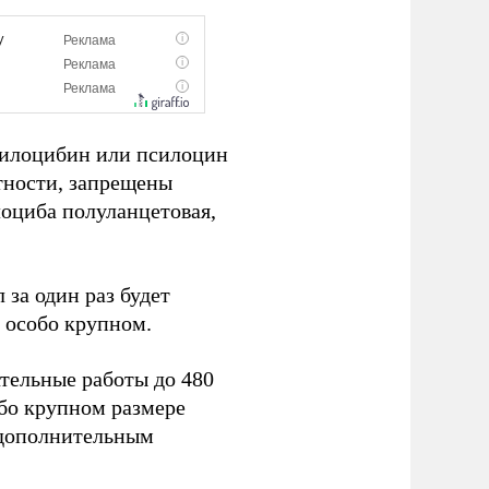
силоцибин или псилоцин
стности, запрещены
лоциба полуланцетовая,
 за один раз будет
в особо крупном.
ательные работы до 480
обо крупном размере
 дополнительным