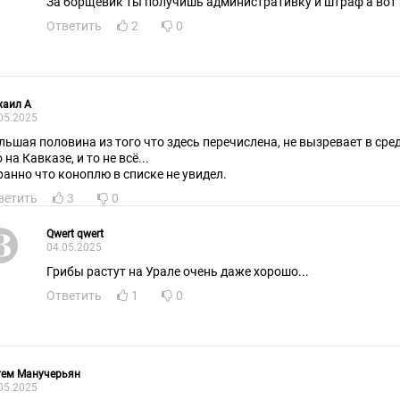
За борщевик ты получишь админис
Ответить
2
0
хаил А
05.2025
льшая половина из того что здесь перечислена, не вызревает в сре
 на Кавказе, и то не всё...
ранно что коноплю в списке не увидел.
ветить
3
0
Qwert qwert
04.05.2025
Грибы растут на Урале очень даже хорошо...
Ответить
1
0
тем Манучерьян
05.2025