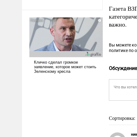
Газета В
категорич
важно.
Вы можете к
политике по 
Обсуждение
Сортировка:
ник