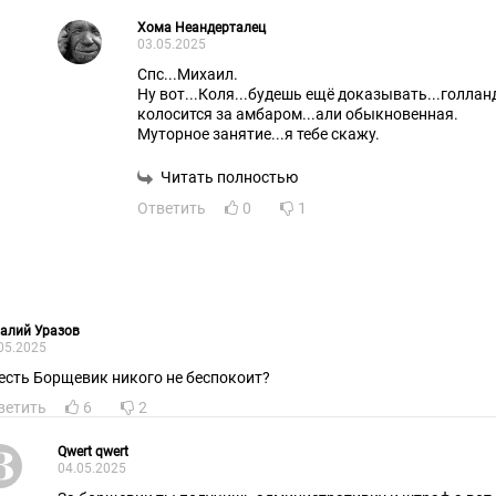
Хома Неандерталец
03.05.2025
Спс...Михаил.
Ну вот...Коля...будешь ещё доказывать...голлан
колосится за амбаром...али обыкновенная.
Муторное занятие...я тебе скажу.
Читать полностью
Ответить
0
1
алий Уразов
05.2025
 есть Борщевик никого не беспокоит?
ветить
6
2
Qwert qwert
04.05.2025