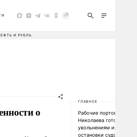
ТИ
НЕФТЬ И РУБЛЬ
ГЛАВНОЕ
енности о
Рабочие портов Одессы
Николаева готовятся к
увольнениям из-за
остановки судоходства