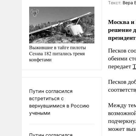
Tекст:
Вера 
Москва и 
решение д
президент
Выжившие в тайге пилоты
Песков со
Cessna 182 питались тремя
обеими ст
конфетами
передает
Песков доб
соответст
Путин согласился
встретиться с
Между тем
вернувшимися в Россию
возможной
учеными
подчеркну
может выз
Путин согласился