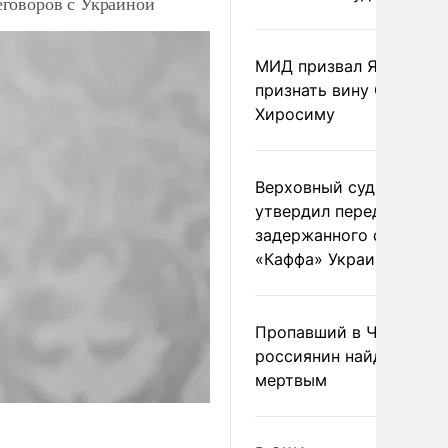
еговоров с Украиной
МИД призвал Японию
признать вину США за
Хиросиму
Верховный суд Швеции
утвердил передачу
задержанного сухогруз
«Каффа» Украине
Пропавший в Черногор
россиянин найден
мертвым