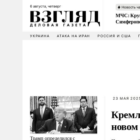
6 августа, четверг
Новость ч
МЧС: Кру
Симфероп
УКРАИНА
АТАКА НА ИРАН
РОССИЯ И США
23 МАЯ 2025
Кремль
новом 
Трамп определился с