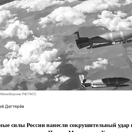
 Минобороны РФ/ТАСС
ей Дегтярёв
ные силы России нанесли сокрушительный удар 