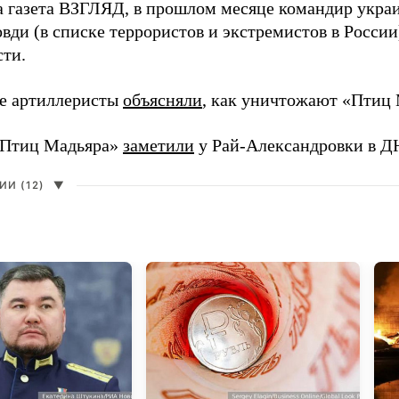
а газета ВЗГЛЯД, в прошлом месяце командир укра
вди (в списке террористов и экстремистов в Росси
сти.
е артиллеристы
объясняли
, как уничтожают «Птиц 
«Птиц Мадьяра»
заметили
у Рай-Александровки в Д
И (12)
▼