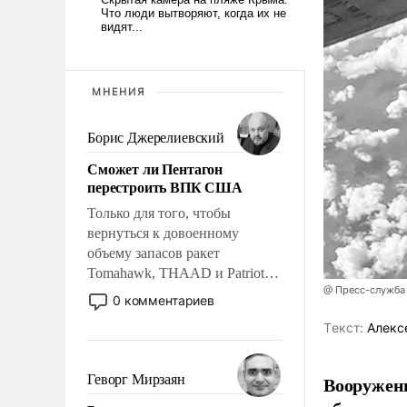
МНЕНИЯ
Борис Джерелиевский
Сможет ли Пентагон
перестроить ВПК США
Только для того, чтобы
вернуться к довоенному
объему запасов ракет
Tomahawk, THAAD и Patriot
@ Пресс-служба
США потребуется более трех
0 комментариев
лет. Даже небольшая война с
Tекст:
Алекс
Ираном опустошила
американские арсеналы.
Сложившаяся ситуация
Геворг Мирзаян
Вооружен
означает многолетний период