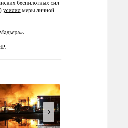
инских беспилотных сил
и)
усилил
меры личной
Мадьяра».
НР.