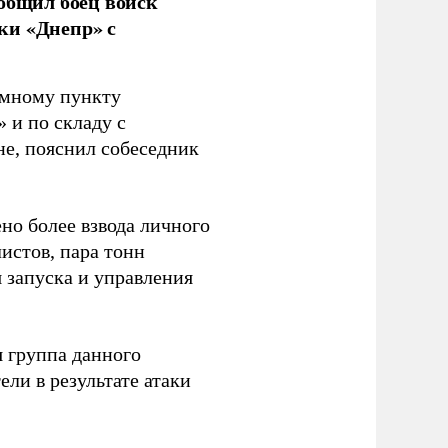
ообщил боец войск
ки «Днепр» с
емному пункту
 и по складу с
не, пояснил собеседник
но более взвода личного
истов, пара тонн
я запуска и управления
 группа данного
ли в результате атаки