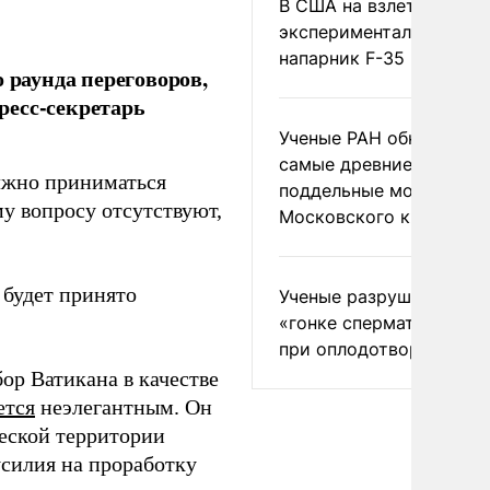
В США на взлете разби
экспериментальный др
напарник F-35
 раунда переговоров,
ресс-секретарь
Ученые РАН обнаружил
самые древние
олжно приниматься
поддельные монеты
у вопросу отсутствуют,
Московского княжеств
 будет принято
Ученые разрушили миф
«гонке сперматозоидов
при оплодотворении
ор Ватикана в качестве
ется
неэлегантным. Он
ческой территории
силия на проработку