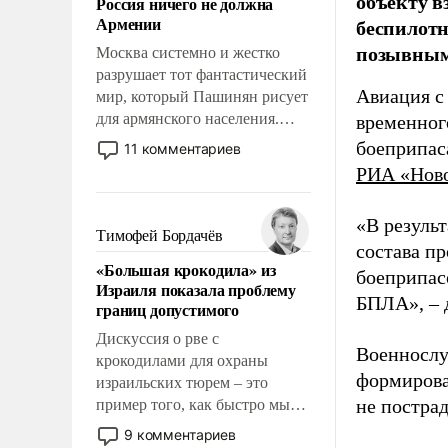
объекту в
Россия ничего не должна
уязвимости США, например,
Армении
беспилотн
перед Китаем.
позывным
Москва системно и жестко
разрушает тот фантастический
Авиация с
мир, который Пашинян рисует
для армянского населения.
временног
Мир, где этому населению все
боеприпас
11 комментариев
должны просто по
РИА «Нов
определению, где его
политические прожекты будут
«В резуль
беспрекословно оплачиваться
Тимофей Бордачёв
состава п
за счет российских
«Большая крокодила» из
налогоплательщиков и где за
боеприпасо
Израиля показала проблему
свои поступки не нужно
БПЛА», – 
границ допустимого
отвечать.
Дискуссия о рве с
Военнослу
крокодилами для охраны
формирова
израильских тюрем – это
не пострад
пример того, как быстро мы
двигаемся по пути
9 комментариев