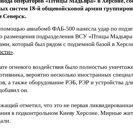
звода операторов «Птицы Мадьяра» в Херсоне, с
ых систем 18-й общевойсковой армии группиров
 Северск.
 помощью авиабомб ФАБ-500 нанесла удар по подз
о размещения подразделения ВСУ «Птицы Мадьяра»
ами, который был рядом с подземной базой в Херсо
ости»
.
тате огневого воздействия было полностью уничтоже
ротивника, вероятно несколько иностранных специал
в, а также оборудование РЭБ, РЭР и устройства дл
добавил он.
жащий отметил, что это не первая ликвидированная
ния в подконтрольном Киеву Херсоне. Мирные жите
али.