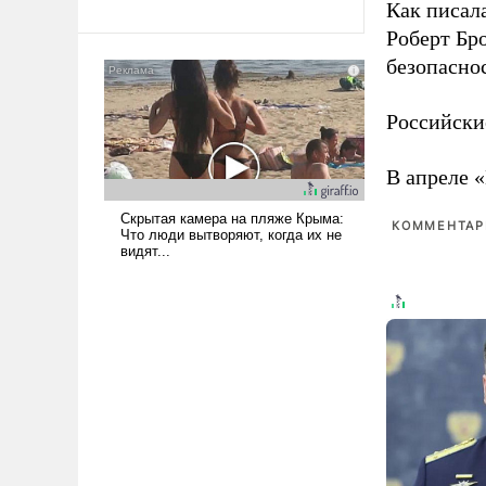
революционных изменений.
Как писал
То, что несколько лет назад
Роберт Бро
было образом для
безопасно
псевдонаучной фантастики,
стало всерьез обсуждаемой
Российски
идеей.
В апреле 
КОММЕНТАРИ