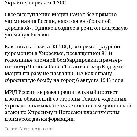
Украине, передает
ТАСС
.
Свое выступление Мацуи начал без прямого
упоминания России, называя ее «большой
державой». Однако позднее в речи он напрямую
упомянул Россию.
Как писала газета ВЗГЛЯД, во время траурной
церемонии в Хиросиме, посвященной 81-й
годовщине атомной бомбардировки, премьер-
министр Японии Санаэ Такаити и мэр Кадзуми
Мацуи ни разу
не назвали
США как страну,
сбросившую бомбу на город 6 августа 1945 года.
МИД России
выражал
решительный протест
против обвинений со стороны Токио в «ядерных
угрозах» и называло замалчивание американской
атаки на Хиросиму и Нагасаки классическим
примером дезинформации.
Текст: Антон Антонов