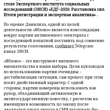
столе Экспертного института социальных
исследований (ЭИСИ) «ЕДГ–2026: Расстановка сил.
Итоги регистрации и экспертная аналитика» .
По оценке Данилила, одной из целей
деятельности «Яблоко» является консолидация
вокруг партии антивоенного электората с
последующей попыткой поставить под сомнение
результаты голосования,
сообщает
Telegram-
канал ЭИСИ.
«Яблоко» – это инструмент внешнего
вмешательства в наши выборы. Цели кукловодов
по использованию партии очевидны –
дестабилизация ситуации, сам процесс при этом
носит двойственный характер. С одной
стороны, партию намерены использовать как
рупор, объединяющий антивоенную и
антигосударственную повестку, с расчетом на
имеющуюся возможность по закону после
двадцатых чисел августа в СМИ выступать без