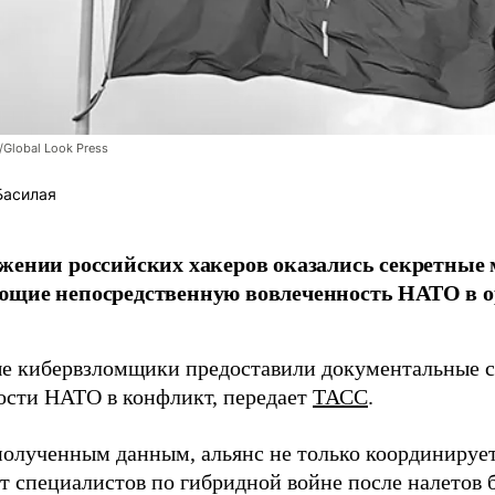
/Global Look Press
Басилая
жении российских хакеров оказались секретные
ющие непосредственную вовлеченность НАТО в о
 кибервзломщики предоставили документальные с
ости НАТО в конфликт, передает
ТАСС
.
полученным данным, альянс не только координирует
ет специалистов по гибридной войне после налетов 