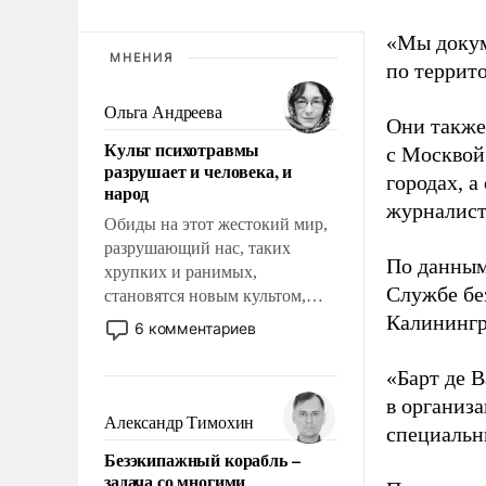
«Мы докум
МНЕНИЯ
по террит
Ольга Андреева
Они также
Культ психотравмы
с Москвой
разрушает и человека, и
городах, а
народ
журналист
Обиды на этот жестокий мир,
разрушающий нас, таких
По данным
хрупких и ранимых,
Службе бе
становятся новым культом,
постепенно вытесняя и
Калинингр
6 комментариев
отменяя традиционное
требование к человеку – быть
«Барт де В
мужественным и твердым под
в организа
ударами судьбы, брать на себя
Александр Тимохин
специальн
ответственность, помогать
Безэкипажный корабль –
слабым, идти вперед и
задача со многими