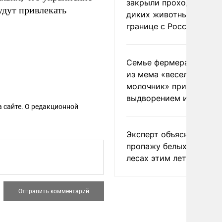
закрыли проходы для
дут привлекать
диких животных на
границе с Россией
Семье фермера Уолкер
из мема «веселый
молочник» пригрозили
выдворением из Росси
 сайте. О редакционной
Эксперт объяснил
пропажу белых грибов 
лесах этим летом