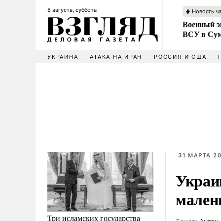
8 августа, суббота
Новость ч
Военный эк
ВСУ в Сум
УКРАИНА
АТАКА НА ИРАН
РОССИЯ И США
31 МАРТА 20
Украи
мален
Три исламских государства