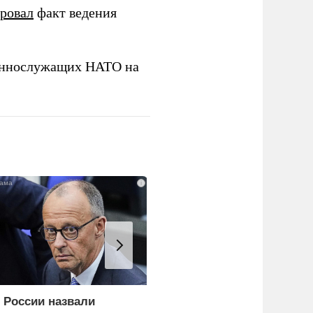
ировал
факт ведения
еннослужащих НАТО на
i
 России назвали
Еще один удар по