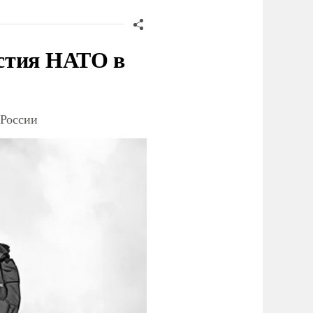
стия НАТО в
 России