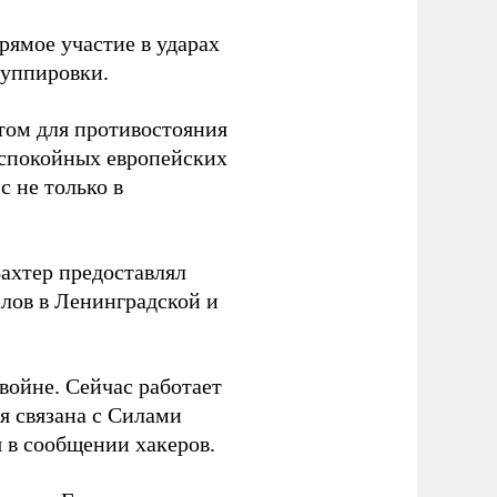
ямое участие в ударах
руппировки.
том для противостояния
 спокойных европейских
с не только в
Вахтер предоставлял
лов в Ленинградской и
 войне. Сейчас работает
ая связана с Силами
 в сообщении хакеров.