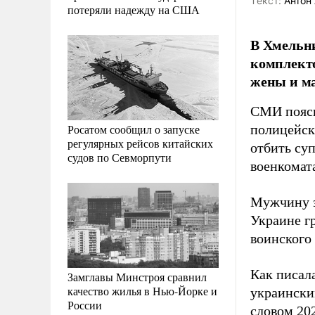
Tекст:
Антон 
потеряли надежду на США
В Хмельни
комплекто
жены и м
СМИ поясн
Росатом сообщил о запуске
полицейск
регулярных рейсов китайских
отбить суп
судов по Севморпути
военкомат
Мужчину за
Украине г
воинского 
Как писал
Замглавы Минстроя сравнил
качество жилья в Нью-Йорке и
украински
России
словом 20