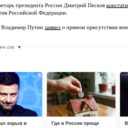
ретарь президента России Дмитрий Песков
констат
ив Российской Федерации.
т Владимир Путин
заявил
о прямом присутствии во
И (28)
▼
i
i
зал взрыв в
Где в России проще
В