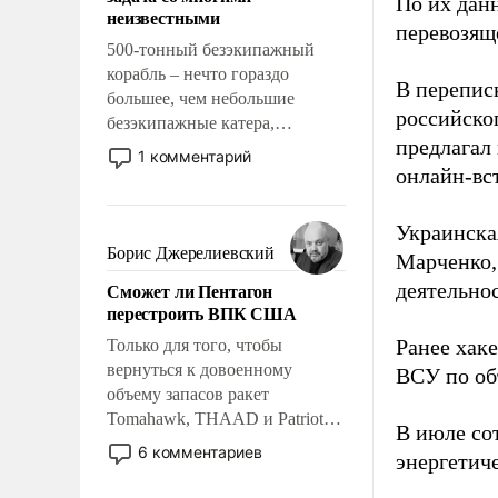
адаптироваться.
По их дан
неизвестными
перевозящ
500-тонный безэкипажный
корабль – нечто гораздо
В перепис
большее, чем небольшие
российско
безэкипажные катера,
предлагал
применение которых уже
1 комментарий
стало обыденностью. Задача по
онлайн-вст
созданию такого корабля очень
сложна и амбициозна. Однако
Украинска
и ее реализация радикально
Борис Джерелиевский
Марченко,
поднимет наши боевые
Сможет ли Пентагон
деятельно
возможности.
перестроить ВПК США
Ранее хак
Только для того, чтобы
вернуться к довоенному
ВСУ по об
объему запасов ракет
Tomahawk, THAAD и Patriot
В июле с
США потребуется более трех
6 комментариев
энергетич
лет. Даже небольшая война с
Ираном опустошила