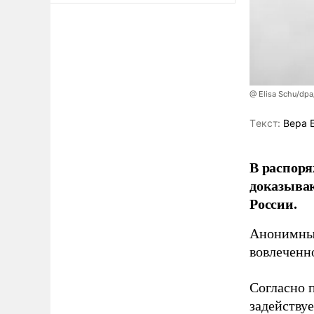
@ Elisa Schu/dpa
Tекст:
Вера 
В распоря
доказыва
России.
Анонимные
вовлеченн
Согласно 
задейству