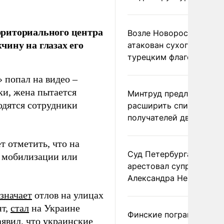
рриториального центра
Возле Новороссийска
ину на глазах его
атакован сухогруз под
турецким флагом
 попал на видео –
ки, жена пытается
Минтруд предложил
одятся сотрудники
расширить список
получателей двух пенс
т отметить, что на
Суд Петербурга заочно
т мобилизации или
арестовал супругу
Александра Невзорова
значает
отлов на улицах
нт,
стал
на Украине
Финские пограничники
явил, что украинские