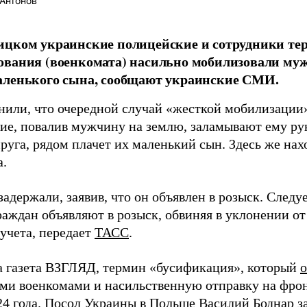
Антонов
цком украинские полицейские и сотрудники те
вания (военкомата) насильно мобилизовали мужч
аленького сына, сообщают украинские СМИ.
или, что очередной случай «жесткой мобилизации»
ие, повалив мужчину на землю, заламывают ему ру
руга, рядом плачет их маленький сын. Здесь же нах
а.
держали, заявив, что он объявлен в розыск. Следуе
раждан объявляют в розыск, обвиняя в уклонении о
учета, передает
ТАСС
.
а газета ВЗГЛЯД, термин «бусификация», который
о
ми военкомами и насильственную отправку на фро
24 года. Посол Украины в Польше Василий Боднар за