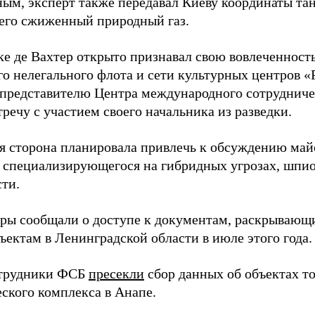
ным, эксперт также передавал Киеву координаты та
его сжиженный природный газ.
ке де Вахтер открыто признавал свою вовлеченность
го нелегального флота и сети культурных центров «
 представителю Центра международного сотрудниче
речу с участием своего начальника из разведки.
я сторона планировала привлечь к обсуждению ма
 специализирующегося на гибридных угрозах, шпи
сти.
еры сообщали о доступе к документам, раскрывающ
ъектам в Ленинградской области в июле этого года.
отрудники ФСБ
пресекли
сбор данных об объектах т
еского комплекса в Анапе.