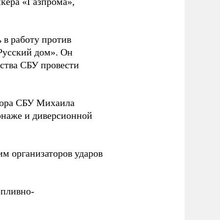
нкера «Газпрома»,
 в работу против
Русский дом». Он
ства СБУ провести
йора СБУ Михаила
онаже и диверсионной
им организаторов ударов
опливно-