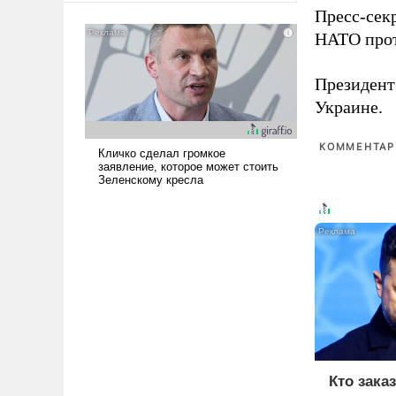
Пресс-сек
американские арсеналы.
Сложившаяся ситуация
НАТО прот
означает многолетний период
уязвимости США, например,
Президен
перед Китаем.
Украине.
КОММЕНТАРИ
Кто зака