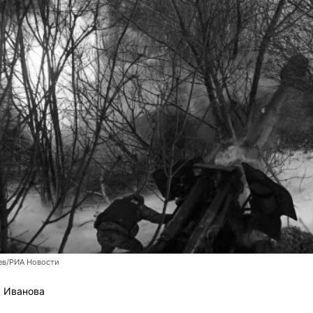
ев/РИА Новости
 Иванова