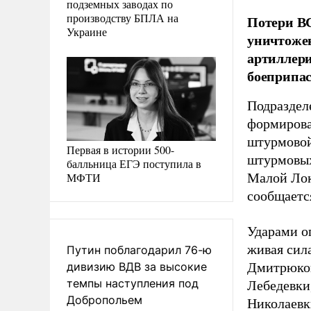
подземных заводах по
производству БПЛА на
Потери ВС
Украине
уничтожен
артиллери
боеприпа
Подраздел
формирова
штурмовой
Первая в истории 500-
штурмовых
балльница ЕГЭ поступила в
МФТИ
Малой Лок
сообщаетс
Ударами о
живая сила
Путин поблагодарил 76-ю
дивизию ВДВ за высокие
Дмитрюков
темпы наступления под
Лебедевки
Добропольем
Николаевк