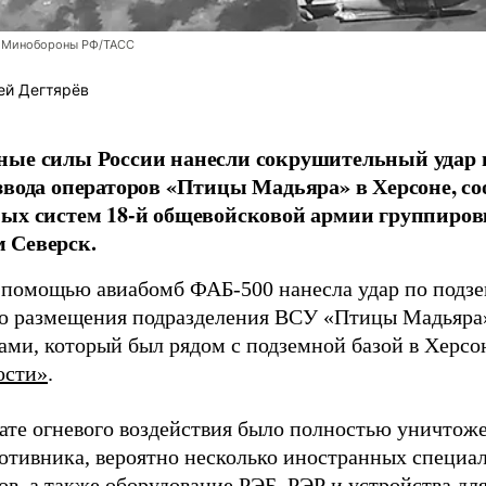
 Минобороны РФ/ТАСС
ей Дегтярёв
ные силы России нанесли сокрушительный удар 
звода операторов «Птицы Мадьяра» в Херсоне, с
ых систем 18-й общевойсковой армии группиров
 Северск.
 помощью авиабомб ФАБ-500 нанесла удар по подз
о размещения подразделения ВСУ «Птицы Мадьяра»
ами, который был рядом с подземной базой в Херсо
ости»
.
тате огневого воздействия было полностью уничтоже
ротивника, вероятно несколько иностранных специал
в, а также оборудование РЭБ, РЭР и устройства дл