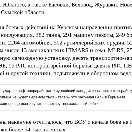
, Южного, а также Басовки, Беловод, Журавки, Нове
Сумской области.
емя боевых действий на Курском направлении против
ннослужащих, 382 танка, 291 машину пехоты, 249 б
н, 2264 автомобиля, 502 артиллерийских орудия, 5
ом числе 13 американских HIMARS и семь MLRS, 25
тную самоходную установку, десять транспортно-з
ЭБ, 15 РЛС контрбатарейной борьбы, девять РЛС ПВ
й и другой техники, подытожили в оборонном ведо
ы накануне отчиталось, что ВСУ с начала боев на
же более 64 тыс. военных.