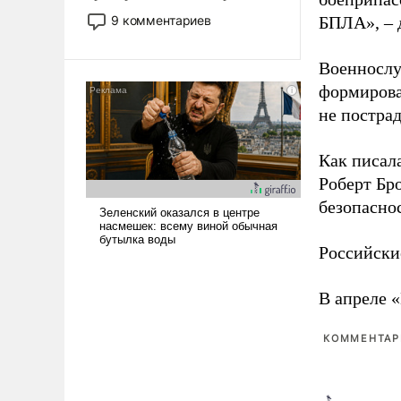
двигаемся по пути
9 комментариев
БПЛА», – 
революционных изменений.
То, что несколько лет назад
Военнослу
было образом для
формирова
псевдонаучной фантастики,
стало всерьез обсуждаемой
не пострад
идеей.
Как писал
Роберт Бро
безопасно
Российски
В апреле 
КОММЕНТАРИ