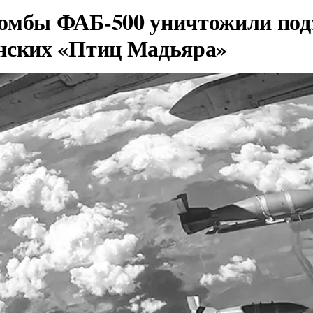
омбы ФАБ-500 уничтожили под
нских «Птиц Мадьяра»