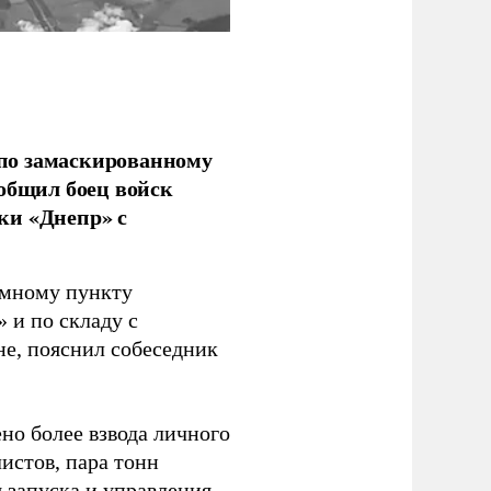
по замаскированному
ообщил боец войск
ки «Днепр» с
емному пункту
 и по складу с
не, пояснил собеседник
но более взвода личного
истов, пара тонн
я запуска и управления