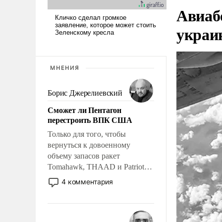
Авиаб
украи
МНЕНИЯ
Борис Джерелиевский
Сможет ли Пентагон
перестроить ВПК США
Только для того, чтобы
вернуться к довоенному
объему запасов ракет
Tomahawk, THAAD и Patriot
США потребуется более трех
4 комментария
лет. Даже небольшая война с
Ираном опустошила
американские арсеналы.
Сложившаяся ситуация