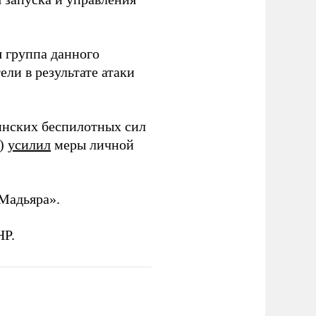
 группа данного
ли в результате атаки
инских беспилотных сил
и)
усилил
меры личной
Мадьяра».
НР.