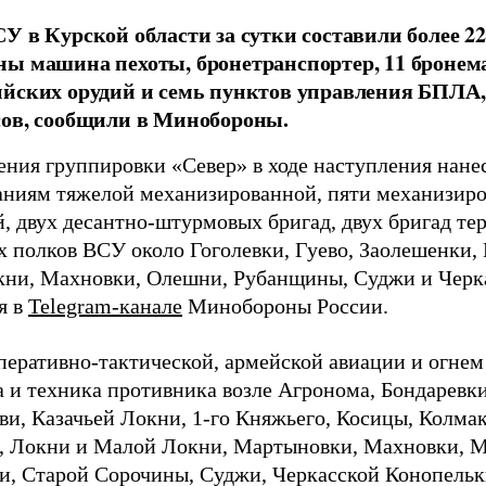
У в Курской области за сутки составили более 2
ы машина пехоты, бронетранспортер, 11 бронем
йских орудий и семь пунктов управления БПЛА, 
сов, сообщили в Минобороны.
ения группировки «Север» в ходе наступления нан
ниям тяжелой механизированной, пяти механизиро
, двух десантно-штурмовых бригад, двух бригад те
 полков ВСУ около Гоголевки, Гуево, Заолешенки, 
ни, Махновки, Олешни, Рубанщины, Суджи и Черка
я в
Telegram-канале
Минобороны России.
перативно-тактической, армейской авиации и огне
 и техника противника возле Агронома, Бондаревки,
и, Казачьей Локни, 1-го Княжьего, Косицы, Колмак
, Локни и Малой Локни, Мартыновки, Махновки, М
и, Старой Сорочины, Суджи, Черкасской Конопельк