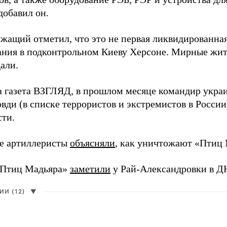
добавил он.
жащий отметил, что это не первая ликвидированная
ния в подконтрольном Киеву Херсоне. Мирные жите
али.
а газета ВЗГЛЯД, в прошлом месяце командир укра
вди (в списке террористов и экстремистов в Росси
сти.
е артиллеристы
объясняли
, как уничтожают «Птиц 
«Птиц Мадьяра»
заметили
у Рай-Александровки в Д
И (12)
▼