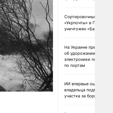
Сортировочный пункт
«Укрпочты» в Павлогра
уничтожен «Бандероль
На Украине предупреди
об удорожании китайс
электроники после уда
по портам
ИИ впервые оштрафова
владельца подмосковн
участка за борщевик