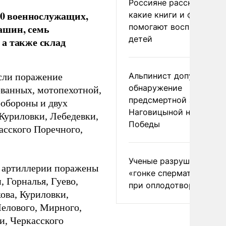
Россияне рассказали,
20 военнослужащих,
какие книги и фильмы
помогают воспитывать
ашин, семь
детей
а также склад
Альпинист допустил
если поражение
обнаружение
ванных, мотопехотной,
предсмертной записки
робороны и двух
Наговицыной на пике
Куриловки, Лебедевки,
Победы
сского Поречного,
Ученые разрушили миф
м артиллерии поражены
«гонке сперматозоидов
 Горналья, Гуево,
при оплодотворении
ова, Куриловки,
елового, Мирного,
и, Черкасского