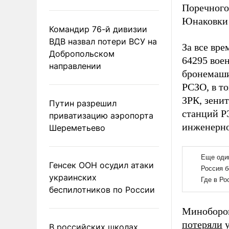
Поречного
Юнаковки 
Командир 76-й дивизии
ВДВ назвал потери ВСУ на
За все вр
Добропольском
64295 вое
направлении
бронемаши
РСЗО, в т
ЗРК, зени
Путин разрешил
станций Р
приватизацию аэропорта
инженерно
Шереметьево
Генсек ООН осудил атаки
украинских
беспилотников по России
Миноборон
потеряли
у
В российских школах