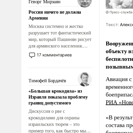
Геворг Мирзаян
означает многолетний период
Россия ничего не должна
уязвимости США, например,
@ Пресс-служба
Армении
перед Китаем.
Tекст:
Алекс
Москва системно и жестко
разрушает тот фантастический
мир, который Пашинян рисует
Вооружен
для армянского населения.
объекту в
Мир, где политические
17 комментариев
беспилотн
прожекты будут безусловно
позывным
оплачиваться за счет
российских
Авиация с
налогоплательщиков и где
Тимофей Бордачёв
Еревану за свои поступки не
временног
«Большая крокодила» из
нужно отвечать.
боеприпас
Израиля показала проблему
РИА «Нов
границ допустимого
Дискуссия о рве с
«В резуль
крокодилами для охраны
израильских тюрем – это
состава п
пример того, как быстро мы
боеприпасо