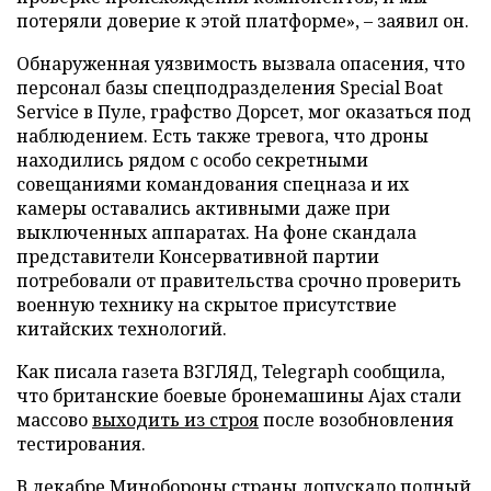
потеряли доверие к этой платформе», – заявил он.
Обнаруженная уязвимость вызвала опасения, что
персонал базы спецподразделения Special Boat
Service в Пуле, графство Дорсет, мог оказаться под
наблюдением. Есть также тревога, что дроны
находились рядом с особо секретными
совещаниями командования спецназа и их
камеры оставались активными даже при
выключенных аппаратах. На фоне скандала
представители Консервативной партии
потребовали от правительства срочно проверить
военную технику на скрытое присутствие
китайских технологий.
Как писала газета ВЗГЛЯД, Telegraph сообщила,
что британские боевые бронемашины Ajax стали
массово
выходить из строя
после возобновления
тестирования.
В декабре Минобороны страны
допускало
полный