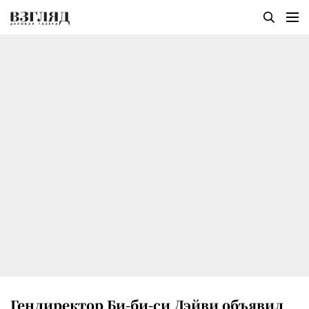
Гендиректор Би-би-си Дэйви объявил