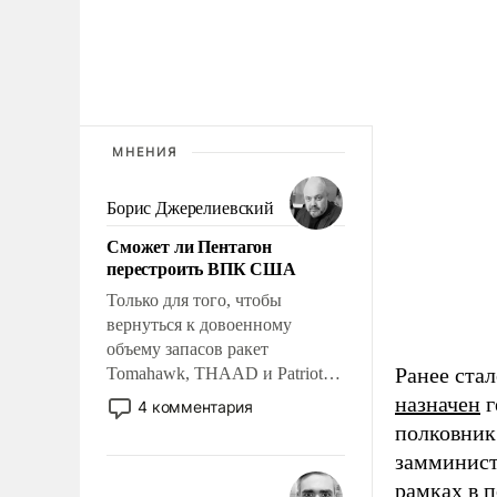
МНЕНИЯ
Борис Джерелиевский
Сможет ли Пентагон
перестроить ВПК США
Только для того, чтобы
вернуться к довоенному
объему запасов ракет
Ранее ста
Tomahawk, THAAD и Patriot
США потребуется более трех
назначен
г
4 комментария
лет. Даже небольшая война с
полковник 
Ираном опустошила
замминист
американские арсеналы.
рамках в 
Сложившаяся ситуация