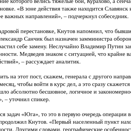
ие которого велись тяжелые бои, Курахово, а сейча
новке. «В зоне действия также находится Славянск 
ее важных направлений», – подчеркнул собеседник.
кадровой перестановке, Кнутов напомнил, что быв
ександр Санчик был назначен замминистра оборон
растил себе замену. Неслучайно Владимир Путин за
нности. Медведев знаком с ситуацией, что крайне в
ствий», – рассуждает аналитик.
ить на этот пост, скажем, генерала с другого напра
есяц, чтобы войти в курс дел, а это сразу скажется
шло абсолютно бесшовное, логичное и закономерно
, – уточнил спикер.
ся задач «Юга», то это в первую очередь операции 
 продолжил Кнутов. «Первый населенный пункт нах
ости. Другими словами, географические особеннос