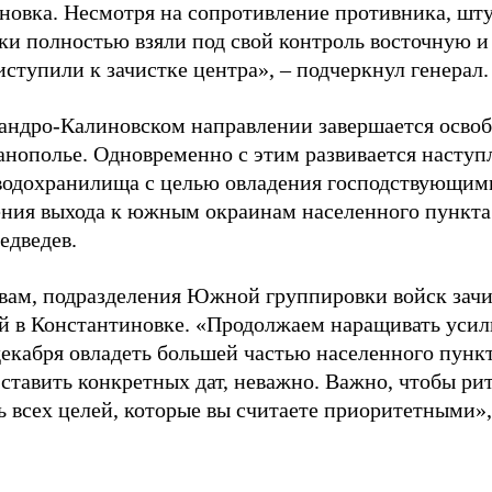
новка. Несмотря на сопротивление противника, шт
ки полностью взяли под свой контроль восточную и
иступили к зачистке центра», – подчеркнул генерал.
андро-Калиновском направлении завершается осво
анополье. Одновременно с этим развивается наступ
водохранилища с целью овладения господствующим
ения выхода к южным окраинам населенного пункта
едведев.
овам, подразделения Южной группировки войск зачи
ий в Константиновке. «Продолжаем наращивать усил
екабря овладеть большей частью населенного пункта
 ставить конкретных дат, неважно. Важно, чтобы ри
ь всех целей, которые вы считаете приоритетными»,