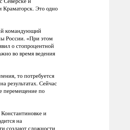
с Северске и
и Краматорск. Это одно
ший командующий
ы России. «При этом
явил о стопроцентной
ажно во время ведения
вления, то потребуется
 на результатах. Сейчас
е перемещение по
в Константиновке и
одится на
ти создают сложности