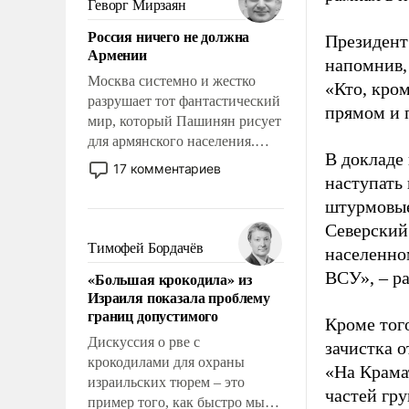
Геворг Мирзаян
означает многолетний период
Россия ничего не должна
уязвимости США, например,
Президент
Армении
перед Китаем.
напомнив,
Москва системно и жестко
«Кто, кром
разрушает тот фантастический
прямом и п
мир, который Пашинян рисует
для армянского населения.
В докладе
Мир, где политические
17 комментариев
наступать
прожекты будут безусловно
оплачиваться за счет
штурмовые
российских
Северский
налогоплательщиков и где
Тимофей Бордачёв
населенно
Еревану за свои поступки не
ВСУ», – р
«Большая крокодила» из
нужно отвечать.
Израиля показала проблему
границ допустимого
Кроме тог
Дискуссия о рве с
зачистка 
крокодилами для охраны
«На Крама
израильских тюрем – это
частей гр
пример того, как быстро мы