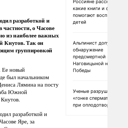
Россияне рассказали,
какие книги и фильмы
помогают воспитывать
одил разработкой и
детей
в частности, о Часове
дно из наиболее важных
й Кнутов. Так он
Альпинист допустил
ующим группировкой
обнаружение
предсмертной записки
Наговицыной на пике
. Ее новый
Победы
де был начальником
Дениса Лямина на посту
Ученые разрушили миф
таба Южной
«гонке сперматозоидов
 Кнутов.
при оплодотворении
одил разработкой и
Часове Яре, за