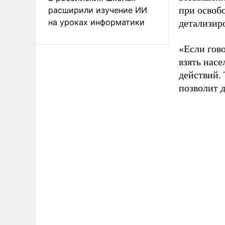
при освоб
расширили изучение ИИ
на уроках информатики
детализиро
«Если гово
взять нас
действий.
позволит 