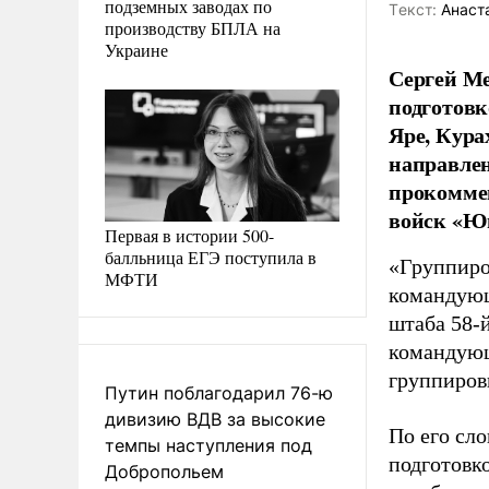
подземных заводах по
Tекст:
Анаста
производству БПЛА на
Украине
Сергей Ме
подготовк
Яре, Кура
направлен
прокомме
войск «Ю
Первая в истории 500-
балльница ЕГЭ поступила в
«Группиро
МФТИ
командующ
штаба 58-
командующ
группиров
Путин поблагодарил 76-ю
дивизию ВДВ за высокие
По его сл
темпы наступления под
подготовко
Добропольем