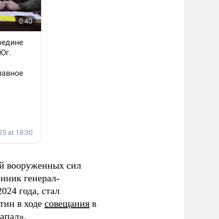
й вооруженных сил
нник генерал-
024 года, стал
тин в ходе
совещания
в
апад».