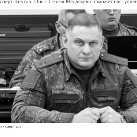
сперт Кнутов: Опыт Сергея Медведева поможет наступле
 Кремля/ТАСС