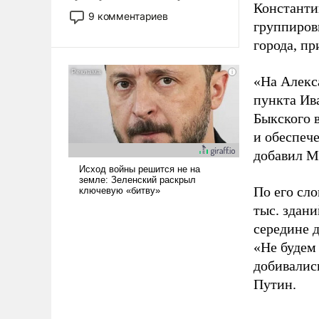
Константи
двигаемся по пути
9 комментариев
группиров
революционных изменений.
То, что несколько лет назад
города, пр
было образом для
псевдонаучной фантастики,
«На Алекс
стало всерьез обсуждаемой
пункта Ив
идеей.
Быкского 
и обеспеч
добавил М
По его сл
тыс. здан
середине д
«Не будем
добивалис
Путин.