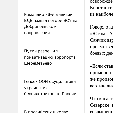
освобожден
Константи
из наибол
Командир 76-й дивизии
ВДВ назвал потери ВСУ на
Добропольском
Говоря о 
направлении
«Югом» Ал
Санчик вз
преемстве
Путин разрешил
боевых дей
приватизацию аэропорта
Шереметьево
«Если став
примерно м
же произо
Генсек ООН осудил атаки
вертикали»
украинских
беспилотников по России
Что касает
Северске,
возвышенн
В российских школах