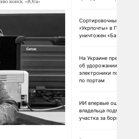
нию войск «Юга»
Сортировочный пункт
«Укрпочты» в Павлогра
уничтожен «Бандероль
На Украине предупреди
об удорожании китайс
электроники после уда
по портам
ИИ впервые оштрафова
владельца подмосковн
участка за борщевик