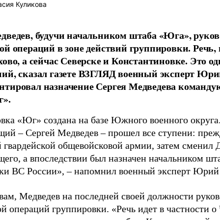
сия Куликова
дведев, будучи начальником штаба «Юга», руков
ой операций в зоне действий группировки. Речь, 
хово, а сейчас Северске и Константиновке. Это о
ий, сказал газете ВЗГЛЯД военный эксперт Юри
нтировал назначение Сергея Медведева команд
г».
вка «Юг» создана на базе Южного военного округа
ий – Сергей Медведев – прошел все ступени: преж
й гвардейской общевойсковой армии, затем сменил 
его, а впоследствии был назначен начальником ш
ки ВС России», – напомнил военный эксперт Юрий
овам, Медведев на последней своей должности руков
й операций группировки. «Речь идет в частности о 