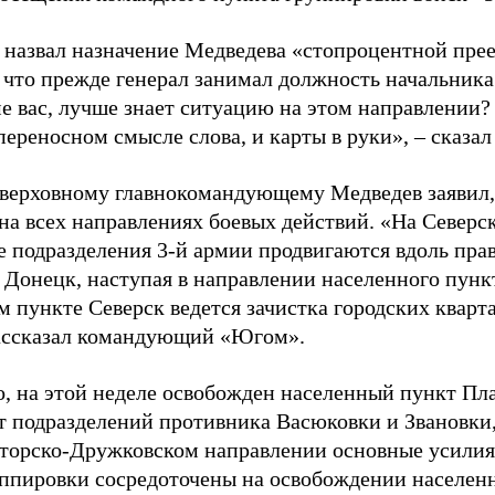
 назвал назначение Медведева «стопроцентной пре
 что прежде генерал занимал должность начальника
е вас, лучше знает ситуацию на этом направлении? 
ереносном смысле слова, и карты в руки», – сказал
 верховному главнокомандующему Медведев заявил
 на всех направлениях боевых действий. «На Север
 подразделения 3-й армии продвигаются вдоль прав
 Донецк, наступая в направлении населенного пункт
м пункте Северск ведется зачистка городских квар
ассказал командующий «Югом».
о, на этой неделе освобожден населенный пункт Пла
от подразделений противника Васюковки и Звановки
торско-Дружковском направлении основные усилия
уппировки сосредоточены на освобождении населен