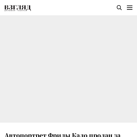
Автопортрет Фриды Кало продан за