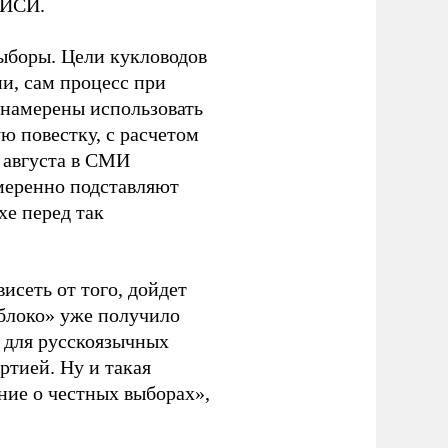
ЭИСИ.
ыборы. Цели кукловодов
и, сам процесс при
 намерены использовать
ю повестку, с расчетом
 августа в СМИ
амеренно подставляют
хе перед так
висеть от того, дойдет
блоко» уже получило
а для русскоязычных
ртией. Ну и такая
ние о честных выборах»,