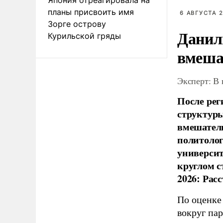
планы присвоить имя
6 АВГУСТА 2
Зорге острову
Данил
Курильской гряды
вмеша
Эксперт: В
После рег
структуры
вмешатель
политолог
универси
круглом с
2026: Рас
По оценке
вокруг па