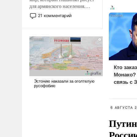
для армянского населения.
Мир, где политические
21 комментарий
прожекты будут безусловно
оплачиваться за счет
российских
налогоплательщиков и где
Еревану за свои поступки не
нужно отвечать.
Кто зака
Монако?
связь с 
6 АВГУСТА 2
Путин
Росси