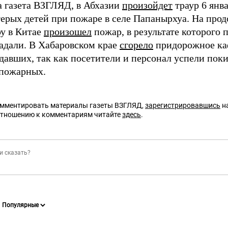
а газета ВЗГЛЯД, в Абхазии
произойдет
траур 6 янва
терых детей при пожаре в селе Папанырхуа. На про
у в Китае
произошел
пожар, в результате которого 
радали. В Хабаровском крае
сгорело
придорожное ка
давших, так как посетители и персонал успели поки
пожарных.
омментировать материалы газеты ВЗГЛЯД,
зарегистрировавшись
на
отношению к комментариям читайте
здесь
.