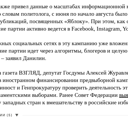
акже привел данные о масштабах информационной 
о словам политолога, с июня по начало августа был
 публикаций, посвященных «Яблоку». При этом, как
е партии активно ведется в Facebook, Instagram, Y
жных социальных сетях в эту кампанию уже вложе
ие партии идет через алгоритмы, блогеров и целу
 – заявил Данилин.
а газета ВЗГЛЯД, депутат Госдумы Алексей Журавл
в иностранном финансировании предвыборной кам
нюст и Генпрокуратуру проверить деятельность э
ламентскими выборами. Ранее Совет Федерации
выя
у западных стран к вмешательству в российские изб
И (5)
▼