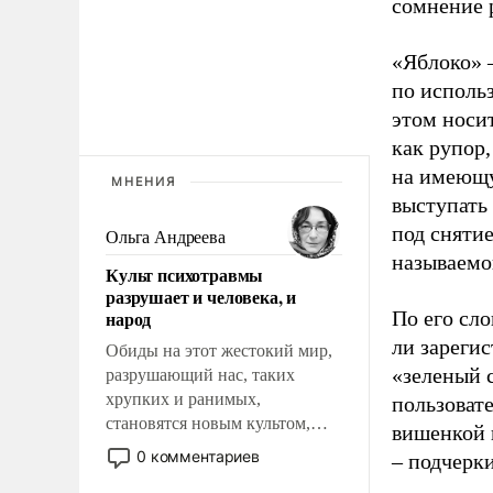
сомнение 
«Яблоко» 
по исполь
этом носи
как рупор
на имеющу
МНЕНИЯ
выступать
под снятие
Ольга Андреева
называемо
Культ психотравмы
разрушает и человека, и
народ
По его сло
ли зареги
Обиды на этот жестокий мир,
«зеленый 
разрушающий нас, таких
хрупких и ранимых,
пользовате
становятся новым культом,
вишенкой 
постепенно вытесняя и
0 комментариев
– подчерк
отменяя традиционное