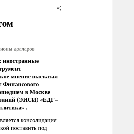
том
лионы долларов
х иностранные
струмент
кое мнение высказал
нт Финансового
рошедшем в Москве
ований (ЭИСИ) «ЕДГ–
алитика» .
является консолидация
кой поставить под