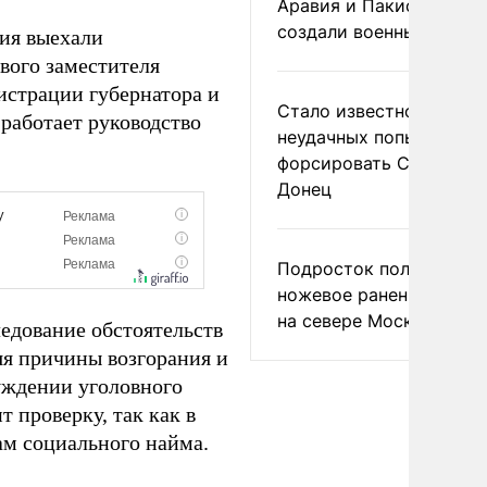
Аравия и Пакистан
создали военный союз
ия выехали
вого заместителя
истрации губернатора и
Стало известно о
работает руководство
неудачных попытках ВС
форсировать Северски
Донец
Подросток получил
ножевое ранение в дра
на севере Москвы
едование обстоятельств
яя причины возгорания и
уждении уголовного
 проверку, так как в
м социального найма.