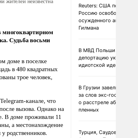
ми жителей неизвестна
Reuters: США попросил
Россию освободить
осужденного американ
Гилмана
в многоквартирном
ека. Судьба восьми
В МВД Польши назвали
депортацию украинцев
ом доме в поселке
идиотской идеей
щадь в 480 квадратных
ваны трое человек,
В Грузии завели дело и
за слов экс-госминист
Telegram-канале, что
о расстреле абхазских
осле вызова. Однако на
пленных
е. В доме проживали 11
ваны, а местонахождение
Турция, Саудовская
 у родственников.