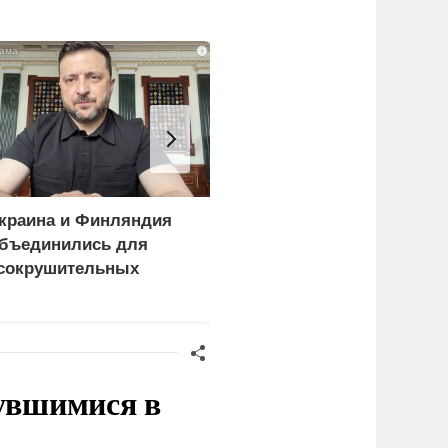
i
краина и Финляндия
«Генерал-провал»: кака
бъединились для
правда выяснилась про
сокрушительных
Драпатого
анкций" против России
нувшимися в