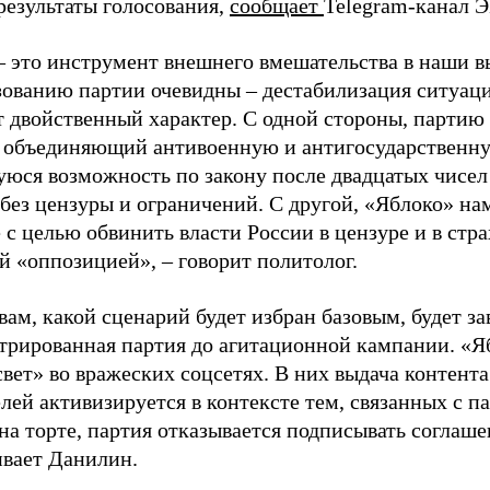
результаты голосования,
сообщает
Telegram-канал 
– это инструмент внешнего вмешательства в наши в
зованию партии очевидны – дестабилизация ситуаци
т двойственный характер. С одной стороны, партию
, объединяющий антивоенную и антигосударственну
юся возможность по закону после двадцатых чисел
 без цензуры и ограничений. С другой, «Яблоко» н
 с целью обвинить власти России в цензуре и в стра
й «оппозицией», – говорит политолог.
вам, какой сценарий будет избран базовым, будет за
стрированная партия до агитационной кампании. «Я
свет» во вражеских соцсетях. В них выдача контент
лей активизируется в контексте тем, связанных с па
на торте, партия отказывается подписывать соглаше
ивает Данилин.