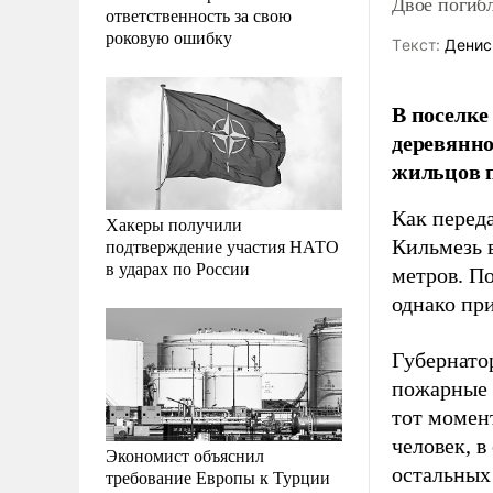
Двое погиб
ответственность за свою
роковую ошибку
Tекст:
Денис
В поселке
деревянно
жильцов п
Как перед
Хакеры получили
подтверждение участия НАТО
Кильмезь 
в ударах по России
метров. П
однако пр
Губернато
пожарные 
тот момен
человек, 
Экономист объяснил
остальных
требование Европы к Турции