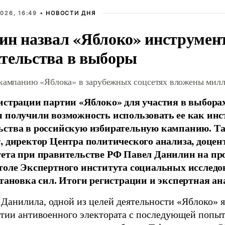
026, 16:49 •
НОВОСТИ ДНЯ
ин назвал «Яблоко» инструмен
тельства в выборы
 кампанию «Яблока» в зарубежных соцсетях вложены мил
истрации партии «Яблоко» для участия в выбора
 получили возможность использовать ее как ин
ства в российскую избирательную кампанию. Та
, директор Центра политического анализа, доце
тета при правительстве РФ Павел Данилин на п
толе Экспертного института социальных исслед
становка сил. Итоги регистрации и экспертная ан
 Данилила, одной из целей деятельности «Яблоко» 
ртии антивоенного электората с последующей попыт