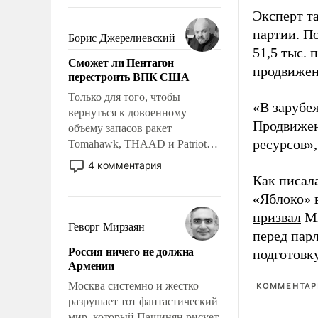
требование к человеку – быть
Эксперт т
мужественным и твердым под
партии. П
ударами судьбы, брать на себя
Борис Джерелиевский
ответственность, помогать
51,5 тыс.
Сможет ли Пентагон
слабым, идти вперед и
продвижени
перестроить ВПК США
адаптироваться.
Только для того, чтобы
«В зарубе
вернуться к довоенному
Продвижен
объему запасов ракет
ресурсов»,
Tomahawk, THAAD и Patriot
США потребуется более трех
4 комментария
лет. Даже небольшая война с
Как писал
Ираном опустошила
«Яблоко» 
американские арсеналы.
призвал
Ми
Сложившаяся ситуация
Геворг Мирзаян
перед пар
означает многолетний период
Россия ничего не должна
подготовк
уязвимости США, например,
Армении
перед Китаем.
Москва системно и жестко
КОММЕНТАРИ
разрушает тот фантастический
мир, который Пашинян рисует