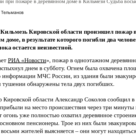
ли при пожаре в деревянном доме в Кильмези Судьба вось
 Тельманов
 Кильмезь Кировской области произошел пожар 
м доме, в результате которого погибли два челов
ока остается неизвестной.
ает
РИА «Новости
», пожар в одноэтажном деревянн
вспыхнул днем в субботу. Огнем была охвачена пло
о информации МЧС России, из здания были эвакуиро
и тушении обнаружены тела двух погибших.
р Кировской области Александр Соколов сообщил в 
прибыли на место происшествия через три минуты п
т огонь уже полностью охватил деревянное строени
в основном пенсионеры. Трое из них были эвакуиро
 восьми жителей выясняется – они могут находиться