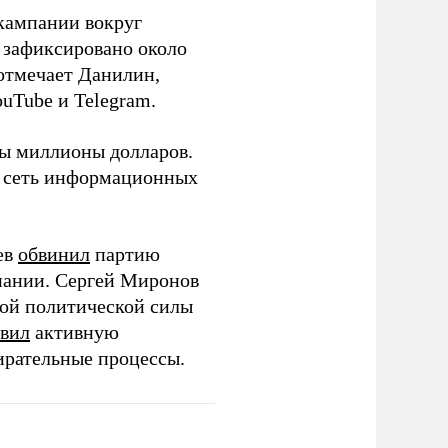
кампании вокруг
о зафиксировано около
 отмечает Данилин,
ouTube и Telegram.
ны миллионы долларов.
ю сеть информационных
ев
обвинил
партию
пании. Сергей Миронов
той политической силы
вил
активную
ирательные процессы.