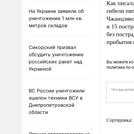
Как писал
гибели пя
На Украине заявили об
уничтожении 1 млн кв.
Чжанцзяко
метров складов
и 15 пост
без постра
прибытия 
Сикорский призвал
обсудить уничтожение
российских ракет над
Вы можете к
политике по 
Украиной
ВС России уничтожили
эшелон техники ВСУ в
Днепропетровской
области
Сортировка:
Япония отреагировала на