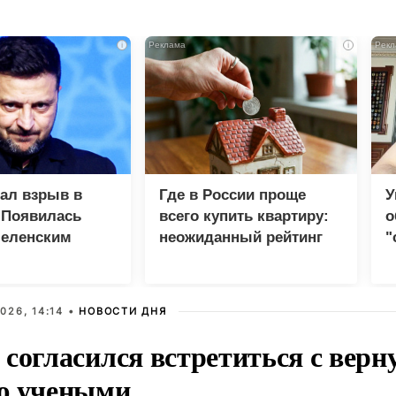
i
i
зал взрыв в
Где в России проще
У
 Появилась
всего купить квартиру:
о
Зеленским
неожиданный рейтинг
"
с
026, 14:14 •
НОВОСТИ ДНЯ
 согласился встретиться с вер
ю учеными