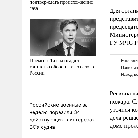
подтверждать происхождение
газа
Для орган
представи
председат
Министерс
ГУ МЧС Ро
Премьер Литвы осадил
министра обороны из-за слов о
России
Региональ
пожара. С
Российские военные за
уточняя к
неделю поразили 34
дела решае
действующих в интересах
доме прож
ВСУ судна