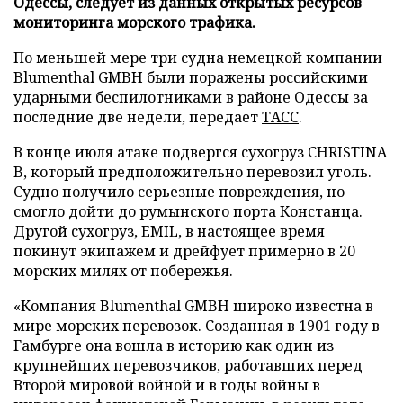
Одессы, следует из данных открытых ресурсов
мониторинга морского трафика.
По меньшей мере три судна немецкой компании
Blumenthal GMBH были поражены российскими
ударными беспилотниками в районе Одессы за
последние две недели, передает
ТАСС
.
В конце июля атаке подвергся сухогруз CHRISTINA
B, который предположительно перевозил уголь.
Судно получило серьезные повреждения, но
смогло дойти до румынского порта Констанца.
Другой сухогруз, EMIL, в настоящее время
покинут экипажем и дрейфует примерно в 20
морских милях от побережья.
«Компания Blumenthal GMBH широко известна в
мире морских перевозок. Созданная в 1901 году в
Гамбурге она вошла в историю как один из
крупнейших перевозчиков, работавших перед
Второй мировой войной и в годы войны в