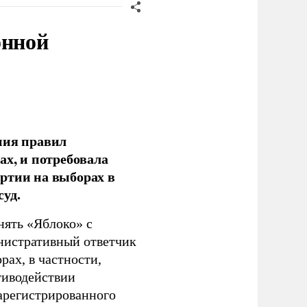
онной
ния правил
ах, и потребовала
ртии на выборах в
уд.
нять «Яблоко» с
инистративный ответчик
ах, в частности,
тиводействии
зарегистрированного