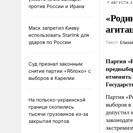
7 АВГУСТА 2
против России и Ирана
«Роди
агита
Маск запретил Киеву
использовать Starlink для
ударов по России
Tекст:
Елиза
Партия «Р
Суд признал законным
предвыбор
снятие партии «Яблоко» с
отменить 
выборов в Карелии
Государст
Партия «Р
На польско-украинской
выборов в
границе скопились
допустил 
тысячи грузовиков из-за
законодат
закрытия портов
экстремиз