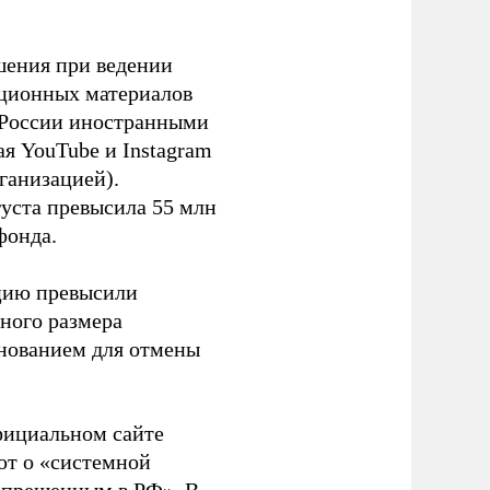
шения при ведении
ационных материалов
в России иностранными
я YouTube и Instagram
ганизацией).
густа превысила 55 млн
фонда.
ацию превысили
ного размера
основанием для отмены
фициальном сайте
ют о «системной