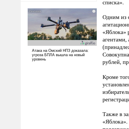
списка».
Одним из 
агитацион
«Яблока» 
агентами,
(принадле
Совокупная
рублей, пр
Кроме тог
установле
избиратель
регистрац
Также в з
«Яблока».