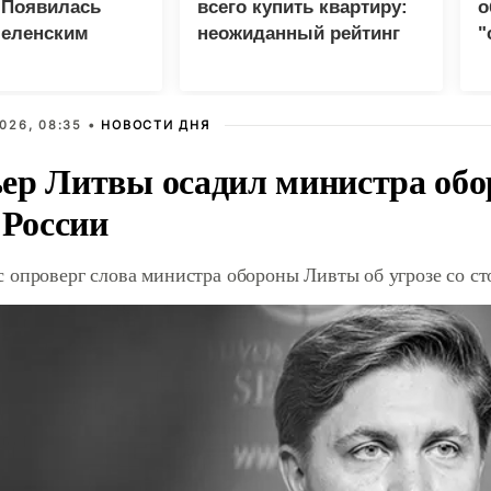
 Появилась
всего купить квартиру:
о
Зеленским
неожиданный рейтинг
"
с
026, 08:35 •
НОВОСТИ ДНЯ
ер Литвы осадил министра обо
 России
 опроверг слова министра обороны Ливты об угрозе со с