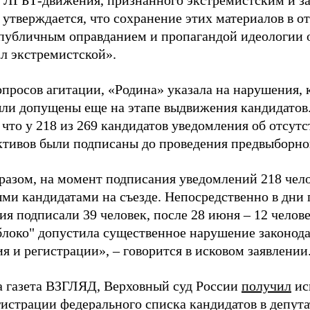
 ЛГБТ-движения, признанного экстремистским и з
 утверждается, что сохранение этих материалов в о
«публичным оправданием и пропагандой идеологии 
ал экстремистской».
просов агитации, «Родина» указала на нарушения, 
ыли допущены еще на этапе выдвижения кандидатов. 
 что у 218 из 269 кандидатов уведомления об отсу
активов были подписаны до проведения предвыборног
разом, на момент подписания уведомлений 218 чело
ми кандидатами на съезде. Непосредственно в дни 
я подписали 39 человек, после 28 июня – 12 челов
блоко" допустила существенное нарушение законода
 и регистрации», – говорится в исковом заявлении
а газета ВЗГЛЯД, Верховный суд России
получил
ис
гистрации федерального списка кандидатов в депут