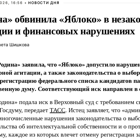
026, 16:56 •
НОВОСТИ ДНЯ
на» обвинила «Яблоко» в незак
ции и финансовых нарушениях
вета Шишкова
одина» заявила, что «Яблоко» допустило наруше
ной агитации, а также законодательства о выбор
регистрацию федерального списка кандидатов па
венную думу. Соответствующий иск направлен в с
одина» подала иск в Верховный суд с требованием с
 Госдуму, передает
ТАСС
. Истец заявляет, что «адм
многочисленные нарушения законодательства о выбор
ельства об интеллектуальной собственности и о про
му, каждое из которых влечет отмену регистрации 