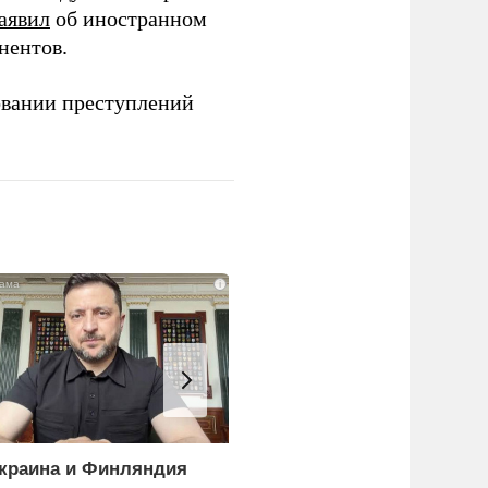
аявил
об иностранном
нентов.
овании преступлений
i
краина и Финляндия
Пощечина всей системе