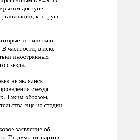
апрещенным в РФ». В
ткрытом доступе
организации, которую
которые, по мнению
В частности, в иске
тствии иностранных
о съезда.
век не являлись
проведения съезда
ек. Таким образом,
тельства еще на стадии
.
ковое заявление об
аты Госдумы от партии