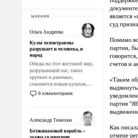
поддержке
документе
является 
МНЕНИЯ
суд призн
Ольга Андреева
Помимо во
Культ психотравмы
партии, б
разрушает и человека, и
народ
говорится,
счетов и 
Обиды на этот жестокий мир,
разрушающий нас, таких
хрупких и ранимых,
«Таким об
становятся новым культом,
выдвинуты
постепенно вытесняя и
6 комментариев
уведомлени
отменяя традиционное
партия "Я
требование к человеку – быть
выдвижения
мужественным и твердым под
ударами судьбы, брать на себя
Александр Тимохин
ответственность, помогать
Как писал
Безэкипажный корабль –
слабым, идти вперед и
отмене ре
задача со многими