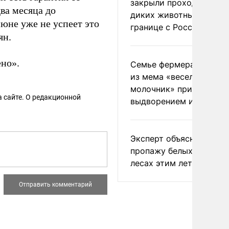
закрыли проходы для
ва месяца до
диких животных на
 июне уже не успеет это
границе с Россией
ян.
но».
Семье фермера Уолкер
из мема «веселый
молочник» пригрозили
 сайте. О редакционной
выдворением из Росси
Эксперт объяснил
пропажу белых грибов 
лесах этим летом