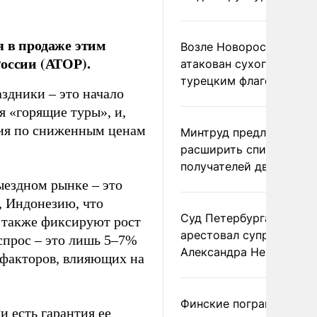
я в продаже этим
Возле Новороссийска
оссии (АТОР).
атакован сухогруз под
турецким флагом
здники – это начало
я «горящие туры», и,
ния по сниженным ценам
Минтруд предложил
расширить список
получателей двух пенс
ыездном рынке – это
, Индонезию, что
Суд Петербурга заочно
ы также фиксируют рост
арестовал супругу
 спрос – это лишь 5–7%
Александра Невзорова
з факторов, влияющих на
Финские пограничники
и есть гарантия ее