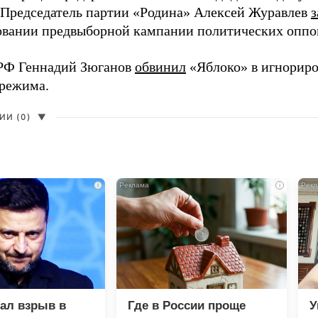
 Председатель партии «Родина» Алексей Журавлев
з
вании предвыборной кампании политических оппо
РФ Геннадий Зюганов
обвинил
«Яблоко» в игнорир
 режима.
И (0)
▼
i
i
зал взрыв в
Где в России проще
У