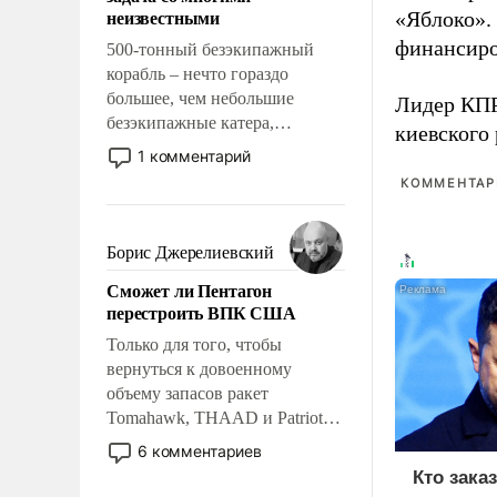
адаптироваться.
неизвестными
«Яблоко».
финансиро
500-тонный безэкипажный
корабль – нечто гораздо
большее, чем небольшие
Лидер КП
безэкипажные катера,
киевского
применение которых уже
1 комментарий
стало обыденностью. Задача по
КОММЕНТАРИ
созданию такого корабля очень
сложна и амбициозна. Однако
и ее реализация радикально
Борис Джерелиевский
поднимет наши боевые
Сможет ли Пентагон
возможности.
перестроить ВПК США
Только для того, чтобы
вернуться к довоенному
объему запасов ракет
Tomahawk, THAAD и Patriot
США потребуется более трех
6 комментариев
лет. Даже небольшая война с
Кто зака
Ираном опустошила