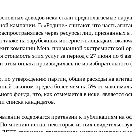
основных доводов иска стали предполагаемые нару
ной кампании. В «Родине» считают, что часть агит
распространялась через ресурсы лиц, признанных 
 а также на зарубежных интернет-площадках, включа
жит компании Meta, признанной экстремистской ор
 стоимость этих услуг за период с 27 июня по 6 ав
и этом оплата производилась не из избирательного 
о, по утверждению партии, общие расходы на агит
нный законом предел более чем на 5% от максималь
ного фонда, что, как отмечается в иске, является 
ии списка кандидатов.
аявлении содержатся претензии к публикациям на о
 По мнению истца, некоторые из них свидетельству