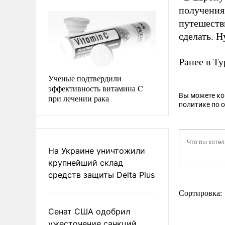
получения 
путешестви
сделать. 
Ранее в Т
Ученые подтвердили
эффективность витамина C
Вы можете к
при лечении рака
политике по 
На Украине уничтожили
крупнейший склад
средств защиты Delta Plus
Сортировка:
Сенат США одобрил
ужесточение санкций