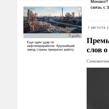
Монако?
американские арсеналы.
связь с 
Сложившаяся ситуация
означает многолетний период
уязвимости США, например,
перед Китаем.
7 АВГУСТА 2
Премь
слов о
Синкявичюс