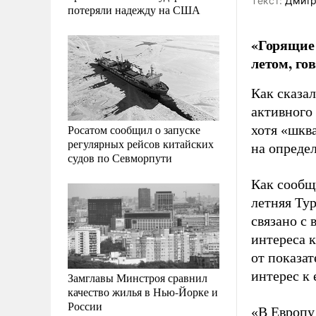
Tекст:
Дмитр
потеряли надежду на США
«Горящие 
летом, го
Как сказа
активного 
Росатом сообщил о запуске
хотя «шкв
регулярных рейсов китайских
на опреде
судов по Севморпути
Как сообщ
летняя Ту
связано с
интереса к
от показат
интерес к
Замглавы Минстроя сравнил
качество жилья в Нью-Йорке и
России
«В Европу 