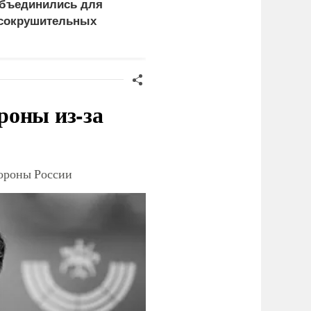
бъединились для
правосудия: что
сокрушительных
натворил сын
анкций" против России
украинского олигарха
роны из-за
тороны России