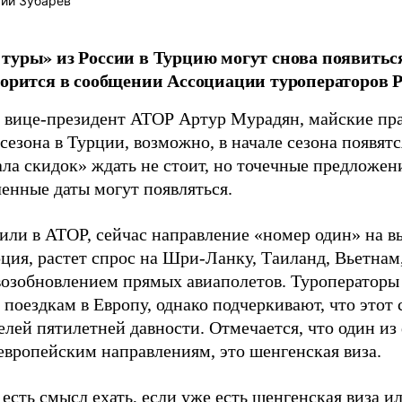
ий Зубарев
туры» из России в Турцию могут снова появитьс
ворится в сообщении Ассоциации туроператоров Р
л вице-президент АТОР Артур Мурадян, майские пра
сезона в Турции, возможно, в начале сезона появятс
ала скидок» ждать не стоит, но точечные предложе
ленные даты могут появляться.
или в АТОР, сейчас направление «номер один» на в
рция, растет спрос на Шри-Ланку, Таиланд, Вьетнам
 возобновлением прямых авиаполетов. Туроператор
 поездкам в Европу, однако подчеркивают, что этот
елей пятилетней давности. Отмечается, что один и
 европейским направлениям, это шенгенская виза.
есть смысл ехать, если уже есть шенгенская виза ил