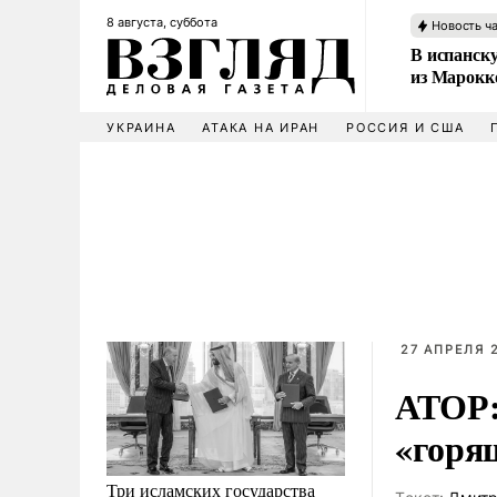
8 августа, суббота
Новость ч
В испанск
из Марокк
УКРАИНА
АТАКА НА ИРАН
РОССИЯ И США
27 АПРЕЛЯ 2
АТОР:
«горя
Три исламских государства