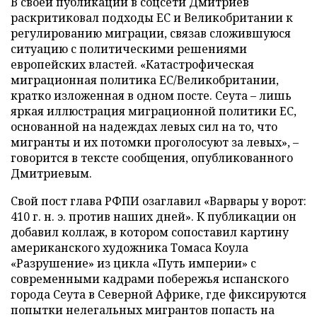
В своей публикации в соцсети Дмитриев
раскритиковал подходы ЕС и Великобритании к
регулированию миграции, связав сложившуюся
ситуацию с политическими решениями
европейских властей. «Катастрофическая
миграционная политика ЕС/Великобритании,
кратко изложенная в одном посте. Сеута – лишь
яркая иллюстрация миграционной политики ЕС,
основанной на надеждах левых сил на то, что
мигранты и их потомки проголосуют за левых», –
говорится в тексте сообщения, опубликованного
Дмитриевым.
Свой пост глава РФПИ озаглавил «Варвары у ворот:
410 г. н. э. против наших дней». К публикации он
добавил коллаж, в котором сопоставил картину
американского художника Томаса Коула
«Разрушение» из цикла «Путь империи» с
современными кадрами побережья испанского
города Сеута в Северной Африке, где фиксируются
попытки нелегальных мигрантов попасть на