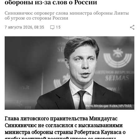
обороны из-за слов о России
Синкявичюс опроверг слова министра обороны Ливты
об угрозе со стороны России
7 августа 2026, 08:35
15
Фото: Mindaugas Kulbis/AP/TASS
Глава литовского правительства Миндаугас
Синкявичюс не согласился с высказываниями
министра обороны страны Робертаса Каунаса о
якобы растущей военной угрозе со стороны