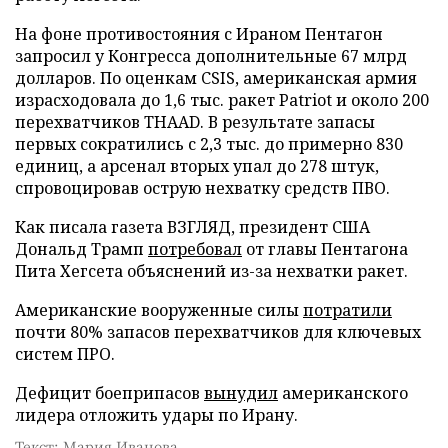
На фоне противостояния с Ираном Пентагон
запросил у Конгресса дополнительные 67 млрд
долларов. По оценкам CSIS, американская армия
израсходовала до 1,6 тыс. ракет Patriot и около 200
перехватчиков THAAD. В результате запасы
первых сократились с 2,3 тыс. до примерно 830
единиц, а арсенал вторых упал до 278 штук,
спровоцировав острую нехватку средств ПВО.
Как писала газета ВЗГЛЯД, президент США
Дональд Трамп
потребовал
от главы Пентагона
Пита Хегсета объяснений из-за нехватки ракет.
Американские вооруженные силы
потратили
почти 80% запасов перехватчиков для ключевых
систем ПРО.
Дефицит боеприпасов
вынудил
американского
лидера отложить удары по Ирану.
Текст: Мария Иванова