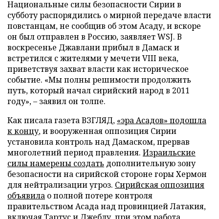
Национальные силы безопасности Сирии в
субботу распорядились о мирной передаче власти
повстанцам, не сообщив об этом Асаду, и вскоре
он был отправлен в Россию, заявляет WSJ. В
воскресенье Джавлани прибыл в Дамаск и
встретился с жителями у мечети VIII века,
приветствуя захват власти как историческое
событие. «Мы полны решимости продолжить
путь, который начал сирийский народ в 2011
году», – заявил он толпе.
Как писала газета ВЗГЛЯД,
«эра Асадов» подошла
к концу
, и вооруженная оппозиция Сирии
установила контроль над Дамаском, прервав
многолетний период правления.
Израильские
силы намерены создать
дополнительную зону
безопасности на сирийской стороне горы Хермон
для нейтрализации угроз.
Сирийская оппозиция
объявила
о полной потере контроля
правительством Асада над провинцией Латакия,
включая Тартус и Джеблу, при этом работа