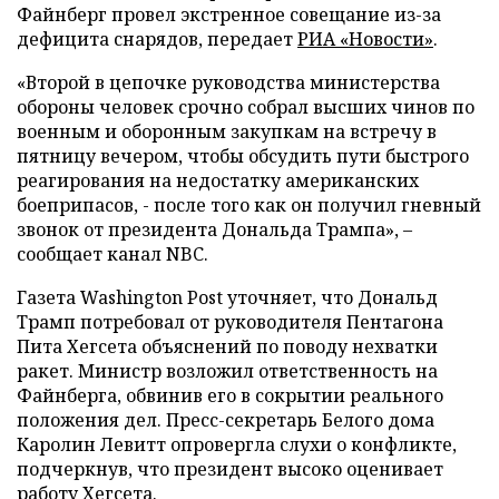
Файнберг провел экстренное совещание из-за
дефицита снарядов, передает
РИА «Новости»
.
«Второй в цепочке руководства министерства
обороны человек срочно собрал высших чинов по
военным и оборонным закупкам на встречу в
пятницу вечером, чтобы обсудить пути быстрого
реагирования на недостатку американских
боеприпасов, - после того как он получил гневный
звонок от президента Дональда Трампа», –
сообщает канал NBC.
Газета Washington Post уточняет, что Дональд
Трамп потребовал от руководителя Пентагона
Пита Хегсета объяснений по поводу нехватки
ракет. Министр возложил ответственность на
Файнберга, обвинив его в сокрытии реального
положения дел. Пресс-секретарь Белого дома
Каролин Левитт опровергла слухи о конфликте,
подчеркнув, что президент высоко оценивает
работу Хегсета.