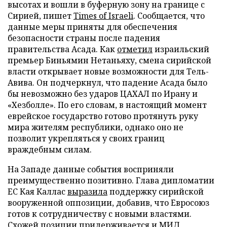
высотах и вошли в буферную зону на границе с
Сирией, пишет
Times of Israeli
. Сообщается, что
данные меры приняты для обеспечения
безопасности страны после падения
правительства Асада. Как
отметил
израильский
премьер Биньямин Нетаньяху, смена сирийской
власти открывает новые возможности для Тель-
Авива. Он подчеркнул, что падение Асада было
бы невозможно без ударов ЦАХАЛ по Ирану и
«Хезболле». По его словам, в настоящий момент
еврейское государство готово протянуть руку
мира жителям республики, однако оно не
позволит укрепляться у своих границ
враждебным силам.
На Западе данные события восприняли
преимущественно позитивно. Глава дипломатии
ЕС Кая Каллас
выразила
поддержку сирийской
вооруженной оппозиции, добавив, что Евросоюз
готов к сотрудничеству с новыми властями.
Схожей позиции придерживается и МИД