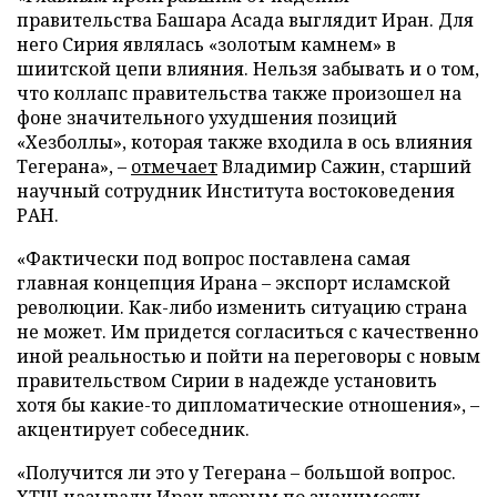
правительства Башара Асада выглядит Иран. Для
него Сирия являлась «золотым камнем» в
шиитской цепи влияния. Нельзя забывать и о том,
что коллапс правительства также произошел на
фоне значительного ухудшения позиций
«Хезболлы», которая также входила в ось влияния
Тегерана», –
отмечает
Владимир Сажин, старший
научный сотрудник Института востоковедения
РАН.
«Фактически под вопрос поставлена самая
главная концепция Ирана – экспорт исламской
революции. Как-либо изменить ситуацию страна
не может. Им придется согласиться с качественно
иной реальностью и пойти на переговоры с новым
правительством Сирии в надежде установить
хотя бы какие-то дипломатические отношения», –
акцентирует собеседник.
«Получится ли это у Тегерана – большой вопрос.
ХТШ называли Иран вторым по значимости