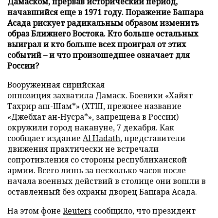
Дамаском, прервав исторический период,
начавшийся еще в 1971 году. Поражение Башара
Асада рискует радикальным образом изменить
образ Ближнего Востока. Кто больше остальных
выиграл и кто больше всех проиграл от этих
событий – и что произошедшее означает для
России?
Вооруженная сирийская
оппозиция
захватила
Дамаск. Боевики «Хайят
Тахрир аш-Шам*» (ХТШ, прежнее название
«Джебхат ан-Нусра*», запрещена в России)
окружили город накануне, 7 декабря. Как
сообщает издание
Al Hadath
, представители
движения практически не встречали
сопротивления со стороны республиканской
армии. Всего лишь за несколько часов после
начала военных действий в столице они вошли в
оставленный без охраны дворец Башара Асада.
На этом фоне
Reuters
сообщило, что президент