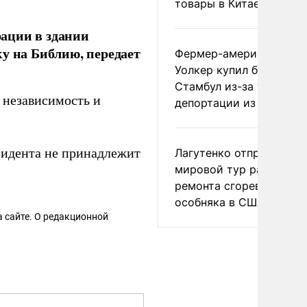
товары в Китае
ации в здании
у на Библию, передает
Фермер-американец
Уолкер купил билет в
Стамбул из-за угрозы
 независимость и
депортации из России
езидента не принадлежит
Лагутенко отправился в
мировой тур ради
ремонта сгоревшего
особняка в США
 сайте. О редакционной