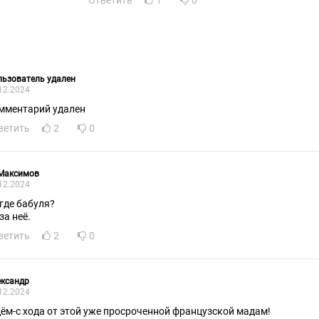
Ответить
1
0
ьзователь удален
12.2024
мментарий удален
ветить
2
0
 Максимов
12.2024
 где бабуля?
 за неё.
ветить
2
0
ександр
12.2024
ём-с хода от этой уже просроченной французской мадам!