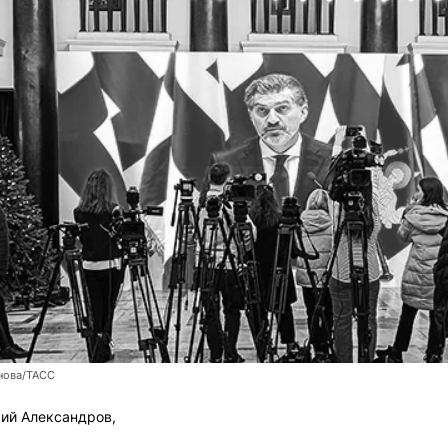
нова/ТАСС
ий Александров,