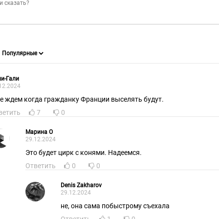
и-Гали
12.2024
е ждем когда гражданку Франции выселять будут.
ветить
7
0
Марина О
29.12.2024
Это будет цирк с конями. Надеемся.
Ответить
0
0
Denis Zakharov
29.12.2024
не, она сама побыстрому съехала