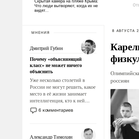
От
8 АВГУСТА 2
МНЕНИЯ
Карел
Дмитрий Губин
физку
Почему «объясняющий
класс» не может ничего
объяснить
Олимпийски
россиян
Уже несколько столетий в
России не могут решить, какое
место в её жизни занимает
интеллигенция, кто к ней
принадлежит, а кого из неё
6 комментариев
исключили с правом
восстановления и без оного. И
чем она отличается от просто
образованных людей. Иногда
Александр Тимохин