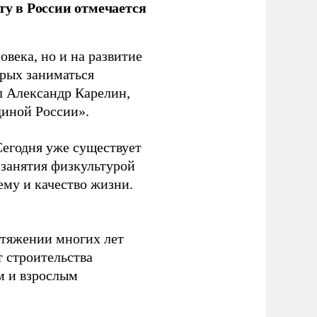
ту в России отмечается
овека, но и на развитие
орых заниматься
л Александр Карелин,
диной России».
Сегодня уже существует
 занятия физкультурой
ему и качество жизни.
отяжении многих лет
т строительства
м и взрослым