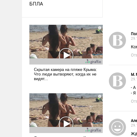
БПЛА
Пол
29.
Ко
От
М.
29.
- А
- Я
От
Ал
29.
Жд