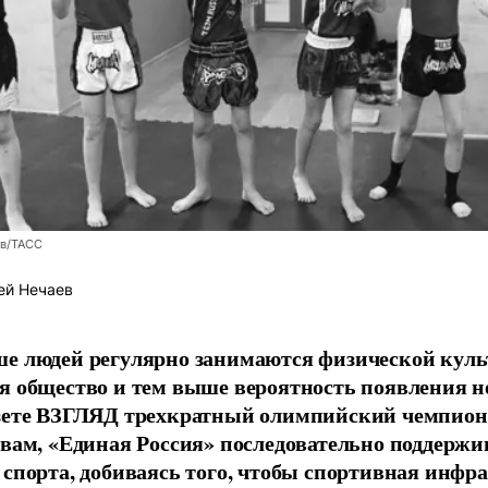
ев/ТАСС
ей Нечаев
е людей регулярно занимаются физической культ
я общество и тем выше вероятность появления 
азете ВЗГЛЯД трехкратный олимпийский чемпион
овам, «Единая Россия» последовательно поддержи
 спорта, добиваясь того, чтобы спортивная инфр