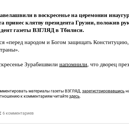
велашвили в воскресенье на церемонии инаугур
а принес клятву президента Грузии, положив рук
дент газеты ВЗГЛЯД в Тбилиси.
ся «перед народом и Богом защищать Конституцию,
страны».
оскресенье Зурабишвили
напомнили
, что дворец пр
омментировать материалы газеты ВЗГЛЯД,
зарегистрировавшись
на
отношению к комментариям читайте
здесь
.
:
6
комментариев