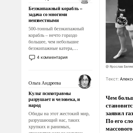
казалось, что эти вопросы
Безэкипажный корабль –
решены раз и навсегда, но –
задача со многими
нет, не решены.
неизвестными
500-тонный безэкипажный
корабль – нечто гораздо
большее, чем небольшие
безэкипажные катера,
применение которых уже
4 комментария
стало обыденностью. Задача по
@ Ярослав Беля
созданию такого корабля очень
сложна и амбициозна. Однако
Tекст:
Алекс
и ее реализация радикально
Ольга Андреева
поднимет наши боевые
Культ психотравмы
возможности.
Чем больш
разрушает и человека, и
становитс
народ
заявил г
Обиды на этот жестокий мир,
По его сл
разрушающий нас, таких
хрупких и ранимых,
массового