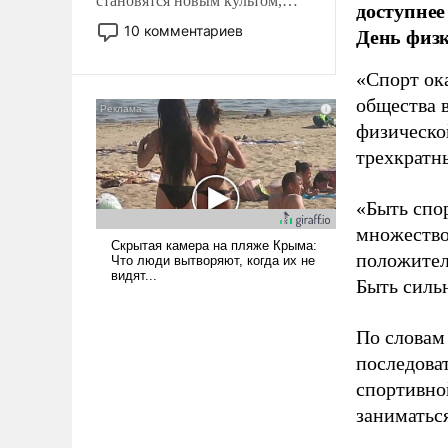
становятся новым культом,
доступнее
постепенно вытесняя и
10 комментариев
День физ
отменяя традиционное
требование к человеку – быть
«Спорт ока
мужественным и твердым под
общества 
ударами судьбы, брать на себя
физическо
ответственность, помогать
слабым, идти вперед и
трехкратн
адаптироваться.
«Быть спо
множество
положител
Быть силь
По словам
последоват
спортивно
заниматьс