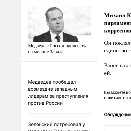
Михаил Ка
парламент
корреспон
Он поклял
Медведев: России наплевать
единство 
на мнение Запада
Ранее в в
ей.
Медведев пообещал
возмездие западным
Вы можете к
лидерам за преступления
политике по 
против России
Обсуждение
Зеленский потребовал у