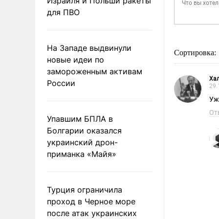
Израиля и Польши ракеты
для ПВО
На Западе выдвинули
Сортировка:
новые идеи по
замороженным активам
Хал
России
29.
Уж
От
Упавшим БПЛА в
Болгарии оказался
украинский дрон-
приманка «Майя»
Турция ограничила
проход в Черное море
после атак украинских