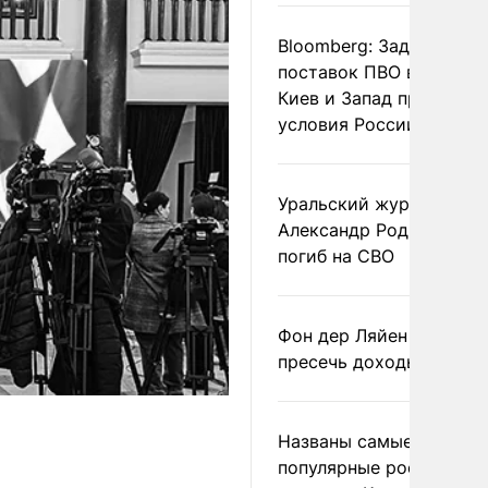
Bloomberg: Задержка
поставок ПВО вынудит
Киев и Запад принять
условия России
Уральский журналист
Александр Родионов
погиб на СВО
Фон дер Ляйен призвал
пресечь доходы России
Названы самые
популярные российски