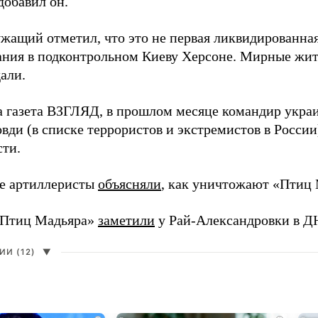
добавил он.
жащий отметил, что это не первая ликвидированная
ния в подконтрольном Киеву Херсоне. Мирные жите
али.
а газета ВЗГЛЯД, в прошлом месяце командир укра
вди (в списке террористов и экстремистов в Росси
сти.
е артиллеристы
объясняли
, как уничтожают «Птиц 
«Птиц Мадьяра»
заметили
у Рай-Александровки в Д
И (12)
▼