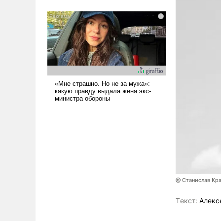
было образом для
псевдонаучной фантастики,
стало всерьез обсуждаемой
идеей.
@ Станислав Кр
Tекст:
Алекс