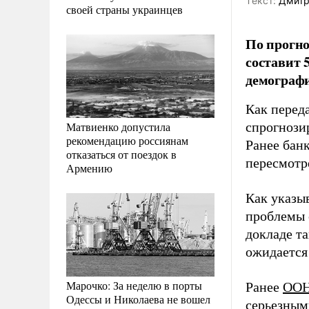
Tекст:
Дмитр
своей страны украинцев
По прогно
составит 
демографи
Как перед
Матвиенко допустила
спрогнозир
рекомендацию россиянам
Ранее бан
отказаться от поездок в
пересмотр
Армению
Как указы
проблемы 
докладе т
ожидается
Марочко: За неделю в порты
Ранее
ООН
Одессы и Николаева не вошел
серьезным