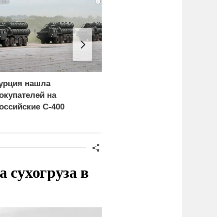
i
урция нашла
Россия больше не буде
окупателей на
церемониться - теперь
оссийские C-400
это законная цель в
Германии
 сухогруза в