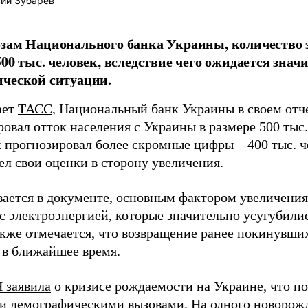
ий Зубарев
зам Национального банка Украины, количество э
500 тыс. человек, вследствие чего ожидается зна
ческой ситуации.
ает
ТАСС
, Национальный банк Украины в своем отче
овал отток населения с Украины в размере 500 тыс.
к прогнозировал более скромные цифры – 400 тыс. ч
ел свои оценки в сторону увеличения.
вается в документе, основным фактором увеличения
с электроэнергией, которые значительно усугубилис
акже отмечается, что возвращение ранее покинувши
 в ближайшее время.
 заявила
о кризисе рождаемости на Украине, что по
и демографическими вызовами.
На одного новорож