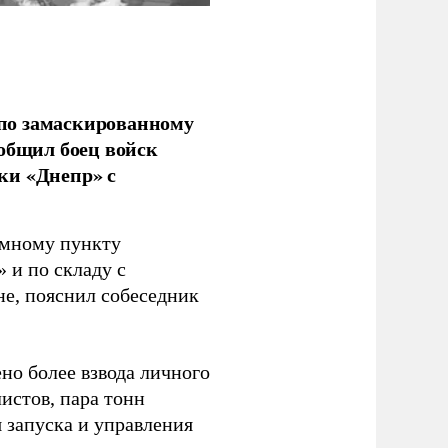
по замаскированному
ообщил боец войск
ки «Днепр» с
емному пункту
 и по складу с
не, пояснил собеседник
но более взвода личного
истов, пара тонн
я запуска и управления