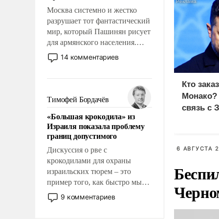
Москва системно и жестко
разрушает тот фантастический
мир, который Пашинян рисует
для армянского населения.
Мир, где политические
14 комментариев
прожекты будут безусловно
оплачиваться за счет
Кто зака
российских
Монако?
налогоплательщиков и где
Тимофей Бордачёв
Еревану за свои поступки не
связь с 
«Большая крокодила» из
нужно отвечать.
Израиля показала проблему
границ допустимого
6 АВГУСТА 2
Дискуссия о рве с
крокодилами для охраны
Беспи
израильских тюрем – это
пример того, как быстро мы
Черно
двигаемся по пути
9 комментариев
революционных изменений.
То, что несколько лет назад