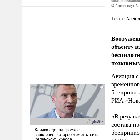
@ Пресс-служба
Tекст:
Алекс
Вооружен
объекту в
беспилотн
позывным
Авиация с
временног
боеприпас
РИА «Нов
«В резуль
состава п
боеприпасо