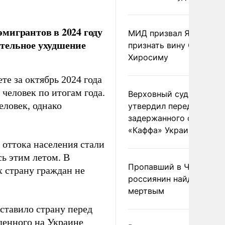
мигрантов в 2024 году
МИД призвал Японию
чительное ухудшение
признать вину США за
Хиросиму
те за октябрь 2024 года
 человек по итогам года.
Верховный суд Швеции
еловек, однако
утвердил передачу
задержанного сухогруз
«Каффа» Украине
 оттока населения стали
ь этим летом. В
Пропавший в Черногор
х страну граждан не
россиянин найден
мертвым
ставило страну перед
денного
на Украине