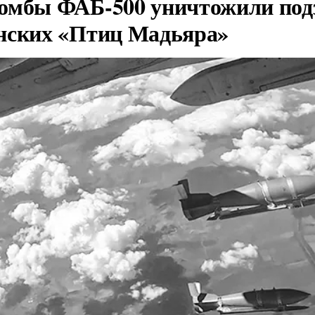
омбы ФАБ-500 уничтожили под
нских «Птиц Мадьяра»