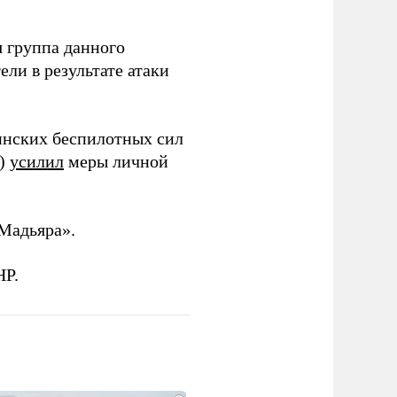
 группа данного
ли в результате атаки
инских беспилотных сил
и)
усилил
меры личной
Мадьяра».
НР.