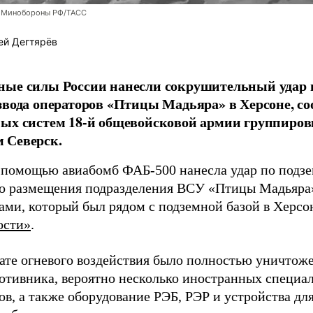
 Минобороны РФ/ТАСС
ей Дегтярёв
ные силы России нанесли сокрушительный удар 
звода операторов «Птицы Мадьяра» в Херсоне, с
ых систем 18-й общевойсковой армии группиров
 Северск.
 помощью авиабомб ФАБ-500 нанесла удар по подз
о размещения подразделения ВСУ «Птицы Мадьяра»
ами, который был рядом с подземной базой в Херсо
ости»
.
тате огневого воздействия было полностью уничтоже
ротивника, вероятно несколько иностранных специал
в, а также оборудование РЭБ, РЭР и устройства дл