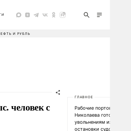
ТИ
НЕФТЬ И РУБЛЬ
ГЛАВНОЕ
с. человек с
Рабочие портов Одессы
Николаева готовятся к
увольнениям из-за
остановки судоходства