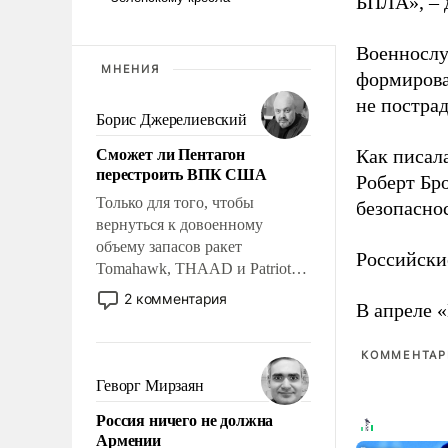
БПЛА», – 
Военнослу
МНЕНИЯ
формирова
не пострад
Борис Джерелиевский
Сможет ли Пентагон
Как писал
перестроить ВПК США
Роберт Бро
Только для того, чтобы
безопасно
вернуться к довоенному
объему запасов ракет
Российски
Tomahawk, THAAD и Patriot
США потребуется более трех
2 комментария
В апреле 
лет. Даже небольшая война с
Ираном опустошила
американские арсеналы.
КОММЕНТАРИ
Сложившаяся ситуация
Геворг Мирзаян
означает многолетний период
Россия ничего не должна
уязвимости США, например,
Армении
перед Китаем.