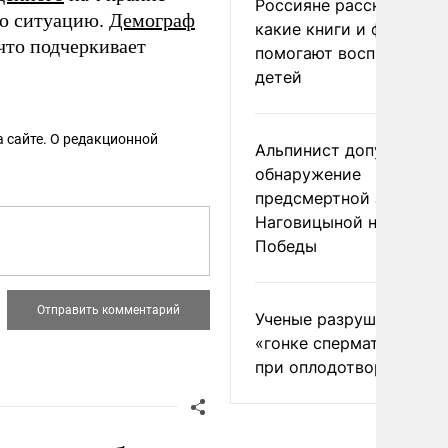
Россияне рассказали,
ую ситуацию.
Демограф
какие книги и фильмы
 что подчеркивает
помогают воспитывать
детей
 сайте. О редакционной
Альпинист допустил
обнаружение
предсмертной записки
Наговицыной на пике
Победы
Ученые разрушили миф
«гонке сперматозоидов
при оплодотворении