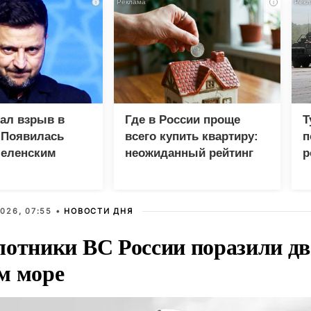
i
i
зал взрыв в
Где в России проще
Т
 Появилась
всего купить квартиру:
п
Зеленским
неожиданный рейтинг
р
026, 07:55 •
НОВОСТИ ДНЯ
лотники ВС России поразили два
м море