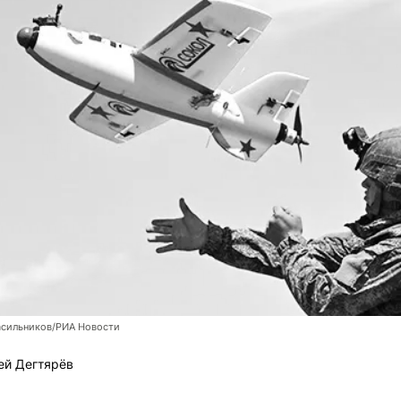
асильников/РИА Новости
ей Дегтярёв