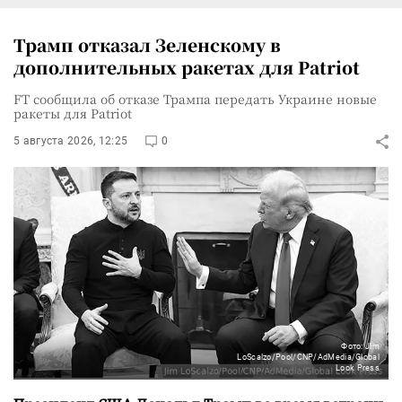
Трамп отказал Зеленскому в
дополнительных ракетах для Patriot
FT сообщила об отказе Трампа передать Украине новые
ракеты для Patriot
5 августа 2026, 12:25
0
Фото: Jim
LoScalzo/Pool/CNP/AdMedia/Global
Look Press