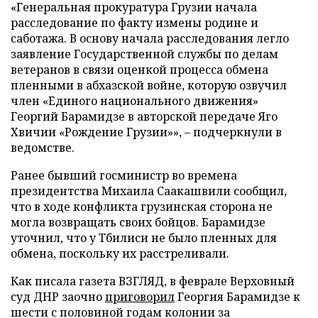
«Генеральная прокуратура Грузии начала
расследование по факту измены родине и
саботажа. В основу начала расследования легло
заявление Государственной службы по делам
ветеранов в связи оценкой процесса обмена
пленными в абхазской войне, которую озвучил
член «Единого национального движения»
Георгий Барамидзе в авторской передаче Яго
Хвичии «Рождение Грузии»», – подчеркнули в
ведомстве.
Ранее бывший госминистр во времена
президентства Михаила Саакашвили сообщил,
что в ходе конфликта грузинская сторона не
могла возвращать своих бойцов. Барамидзе
уточнил, что у Тбилиси не было пленных для
обмена, поскольку их расстреливали.
Как писала газета ВЗГЛЯД, в феврале Верховный
суд ДНР заочно
приговорил
Георгия Барамидзе к
шести с половиной годам колонии за