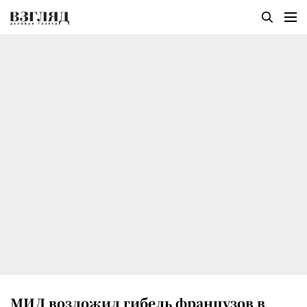
МИД возложил гибель французов в