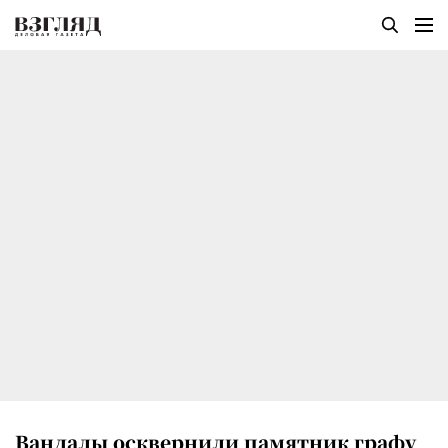
Вандалы осквернили памятник графу