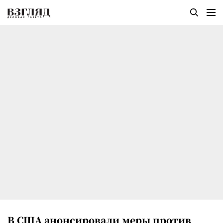
В США анонсировали меры против