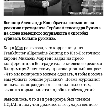
Фото: Marko Dimic/ZUMA/TASS
Военкор Александр Коц обратил внимание на
реакцию президента Сербии Александра Вучича
на слова немецкого журналиста о способах
«убивать больше русских».
Коц в
Мах
рассказал, что корреспондент
Frankfurter Allgemeine Zeitung по Юго-Восточной
Европе Михаэль Мартенс задал на пресс-
конференции в Белграде главе киевского режима
Владимиру Зеленскому провокационный вопрос:
«Что мы конкретно можем сделать, чтобы помочь
вам убивать больше русских?». Позже журналист
попытался оправдаться в социальных сетях,
заявив о нормальности подобных обсуждений.
Выяснилось, что дед репортера был членом
НСДАП и получил должность государственного