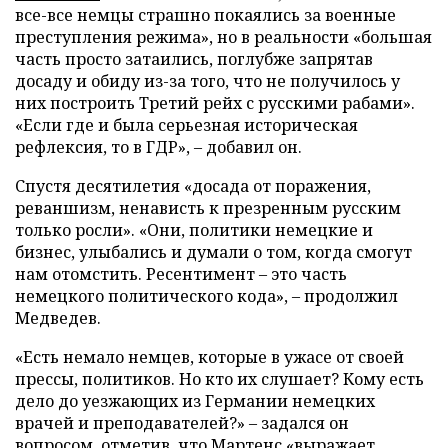
все-все немцы страшно покаялись за военные
преступления режима», но в реальности «большая
часть просто затаились, поглубже запрятав
досаду и обиду из-за того, что не получилось у
них построить Третий рейх с русскими рабами».
«Если где и была серьезная историческая
рефлексия, то в ГДР», – добавил он.
Спустя десятилетия «досада от поражения,
реваншизм, ненависть к презренным русским
только росли». «Они, политики немецкие и
бизнес, улыбались и думали о том, когда смогут
нам отомстить. Ресентимент – это часть
немецкого политического кода», – продолжил
Медведев.
«Есть немало немцев, которые в ужасе от своей
прессы, политиков. Но кто их слушает? Кому есть
дело до уезжающих из Германии немецких
врачей и преподавателей?» – задался он
вопросом, отметив, что Мартенс «выражает