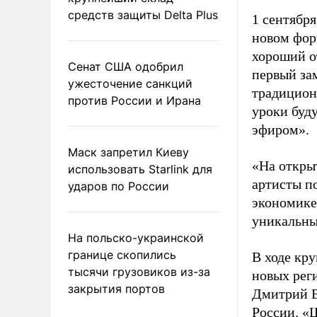
средств защиты Delta Plus
1 сентября
новом фор
хороший о
Сенат США одобрил
первый за
ужесточение санкций
традицион
против России и Ирана
уроки буд
эфиром».
Маск запретил Киеву
«На откры
использовать Starlink для
артисты по
ударов по России
экономике
уникальны
На польско-украинской
границе скопились
В ходе кру
тысячи грузовиков из-за
новых рег
закрытия портов
Дмитрий В
России. «