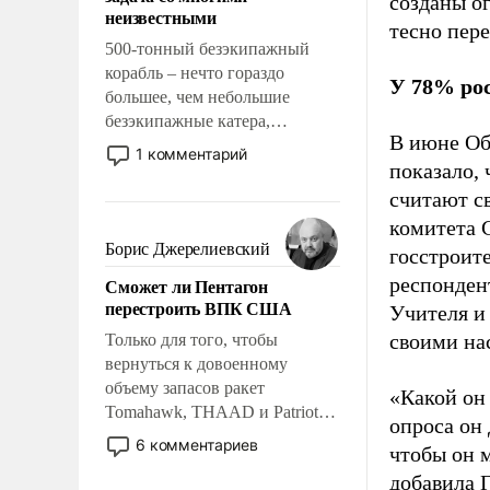
созданы о
адаптироваться.
неизвестными
тесно пер
500-тонный безэкипажный
корабль – нечто гораздо
У 78% рос
большее, чем небольшие
безэкипажные катера,
В июне Об
применение которых уже
1 комментарий
показало, 
стало обыденностью. Задача по
созданию такого корабля очень
считают с
сложна и амбициозна. Однако
комитета 
и ее реализация радикально
Борис Джерелиевский
госстроит
поднимет наши боевые
респонден
Сможет ли Пентагон
возможности.
перестроить ВПК США
Учителя и
своими на
Только для того, чтобы
вернуться к довоенному
объему запасов ракет
«Какой он
Tomahawk, THAAD и Patriot
опроса он
США потребуется более трех
6 комментариев
чтобы он 
лет. Даже небольшая война с
добавила Г
Ираном опустошила