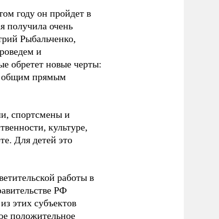
том году он пройдет в
я получила очень
трий Рыбальченко,
роведем и
е обретет новые черты:
ые общим прямым
ли, спортсмены и
твенности, культуре,
е. Для детей это
ветительской работы в
равительстве РФ
з этих субъектов
ое положительное