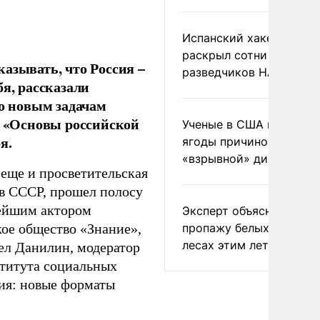
Испанский хакер Хиль
раскрыл сотни
азывать, что Россия –
разведчиков НАТО и С
я, рассказали
го новым задачам
а «Основы российской
Ученые в США назвали 
я.
ягоды причиной
«взрывной» диареи
 еще и просветительская
 в СССР, прошел полосу
нейшим актором
Эксперт объяснил
пропажу белых грибов 
кое общество «Знание»,
лесах этим летом
ел Данилин, модератор
ститута социальных
ия: новые форматы