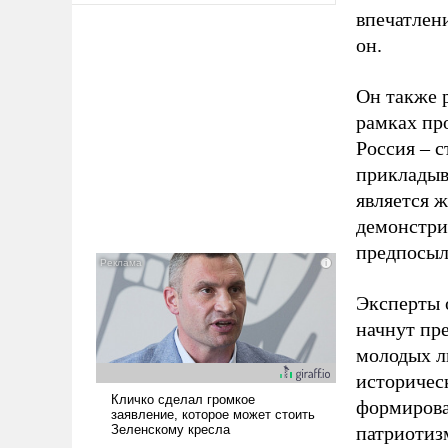
впечатлен
он.
Он также 
рамках пр
Россия – 
прикладыв
является 
демонстрир
предпосыл
Эксперты 
начнут пре
молодых л
историчес
формирова
патриотиз