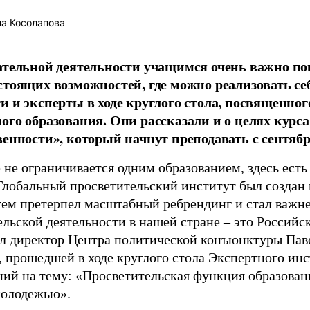
а Косолапова
ательной деятельности учащимся очень важно пок
стоящих возможностей, где можно реализовать себ
и и эксперты в ходе круглого стола, посвященно
ого образования. Они рассказали и о целях курс
венности», который начнут преподавать с сентябр
 не ограничивается одним образованием, здесь есть
Глобальный просветительский институт был создан
атем претерпел масштабный ребрендинг и стал важ
ельской деятельности в нашей стране – это Российс
л директор Центра политической конъюнктуры Пав
, прошедшей в ходе круглого стола Экспертного ин
ний на тему: «Просветительская функция образован
молодежью».