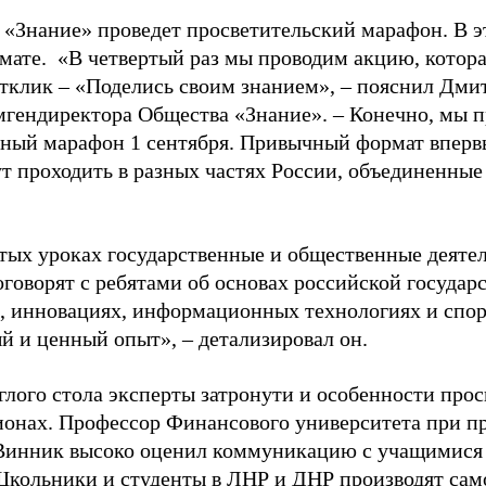
 «Знание» проведет просветительский марафон. В э
мате. «В четвертый раз мы проводим акцию, котора
тклик – «Поделись своим знанием», – пояснил Дми
мгендиректора Общества «Знание». – Конечно, мы п
ный марафон 1 сентября. Привычный формат впервы
ут проходить в разных частях России, объединенн
тых уроках государственные и общественные деяте
говорят с ребятами об основах российской государс
, инновациях, информационных технологиях и спорт
й и ценный опыт», – детализировал он.
глого стола эксперты затронути и особенности прос
ионах. Профессор Финансового университета при п
инник высоко оценил коммуникацию с учащимися и
Школьники и студенты в ЛНР и ДНР производят сам