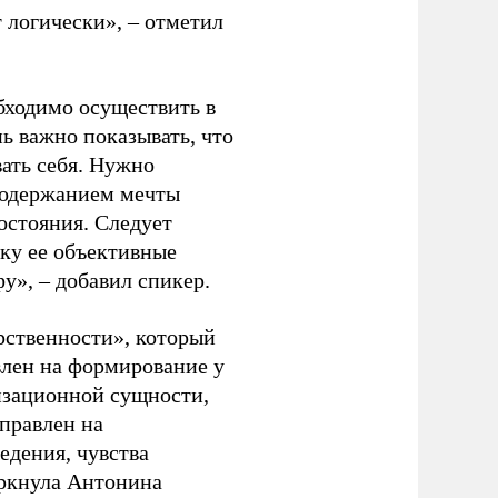
 логически», – отметил
бходимо осуществить в
ь важно показывать, что
ать себя. Нужно
Содержанием мечты
остояния. Следует
ьку ее объективные
у», – добавил спикер.
рственности», который
авлен на формирование у
изационной сущности,
правлен на
едения, чувства
еркнула Антонина