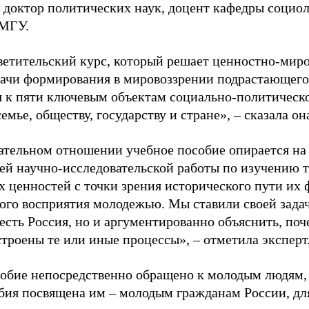
, доктор политических наук, доцент кафедры социо
 МГУ.
ветительский курс, который решает ценностно-миро
адачи формирования в мировоззрении подрастающег
 к пяти ключевым объектам социально-политическо
семье, обществу, государству и стране», – сказала он
ательном отношении учебное пособие опирается на
ей научно-исследовательской работы по изучению
х ценностей с точки зрения исторического пути их
ого восприятия молодежью. Мы ставили своей задач
 есть Россия, но и аргументированно объяснить, по
троены те или иные процессы», – отметила эксперт
обие непосредственно обращено к молодым людям,
обия посвящена им – молодым гражданам России, дл