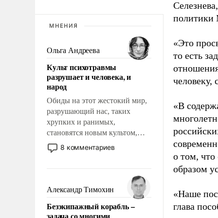
Селезнева
политики
МНЕНИЯ
«Это прос
Ольга Андреева
то есть з
Культ психотравмы
отношения
разрушает и человека, и
человеку, 
народ
Обиды на этот жестокий мир,
«В содерж
разрушающий нас, таких
многолетн
хрупких и ранимых,
российски
становятся новым культом,
современн
постепенно вытесняя и
8 комментариев
отменяя традиционное
о том, что
требование к человеку – быть
образом ус
мужественным и твердым под
ударами судьбы, брать на себя
Александр Тимохин
«Наше пос
ответственность, помогать
Безэкипажный корабль –
глава пос
слабым, идти вперед и
задача со многими