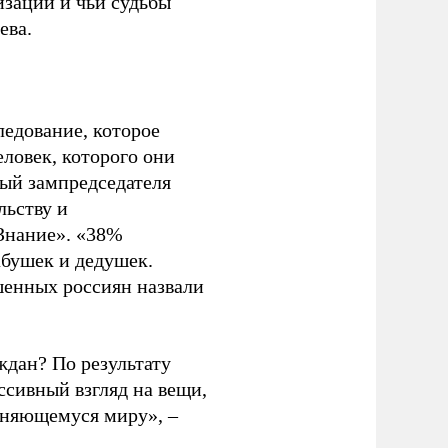
изации и чьи судьбы
ева.
едование, которое
еловек, которого они
вый зампредседателя
льству и
«Знание». «38%
абушек и дедушек.
шенных россиян назвали
ждан? По результату
ссивный взгляд на вещи,
еняющемуся миру», –