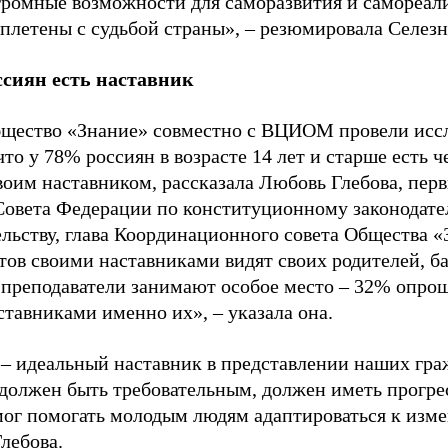
громные возможности для саморазвития и самореал
еплетены с судьбой страны», – резюмировала Селезн
сиян есть наставник
щество «Знание» совместно с ВЦИОМ провели иссл
что у 78% россиян в возрасте 14 лет и старше есть ч
воим наставником, рассказала Любовь Глебова, пер
Совета Федерации по конституционному законодате
ельству, глава Координационного совета Общества 
тов своими наставниками видят своих родителей, б
 преподаватели занимают особое место – 32% опро
ставниками именно их», – указала она.
 – идеальный наставник в представлении наших гра
 должен быть требовательным, должен иметь прогре
мог помогать молодым людям адаптироваться к изм
лебова.