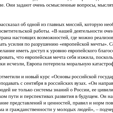
ие. Они задают очень осмысленные вопросы, мыслят
рассказал об одной из главных миссий, которую нео
осветительской работы. «В нашей деятельности очен
страна настоящих возможностей, где можно реализов
ать усилия по разрушению «европейской мечты». 
желание иметь доступ к уровню европейского благос
овать, что европейская мечта себя изжила, поскол
ки исчезли, Европа потерпела моральную катастроф
отметили и новый курс «Основы российской госуда
подавать с сентября в российских вузах. «Он напр
юдей не только системы знаний о России, ее цивил
ком пути и перспективах развития в будущем. Он на
ние представлений и ценностей, правил и норм пов
ма и гражданственности у молодых людей», – подч