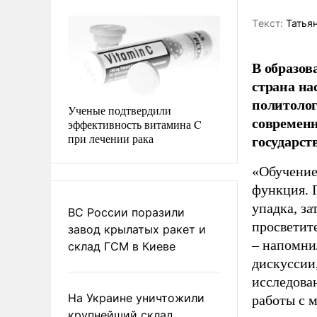
Tекст:
Татьян
В образов
страна на
политолог
Ученые подтвердили
современн
эффективность витамина C
при лечении рака
государст
«Обучение
функция. 
упадка, з
ВС России поразили
просветит
завод крылатых ракет и
– напомни
склад ГСМ в Киеве
дискуссии
исследова
На Украине уничтожили
работы с 
крупнейший склад