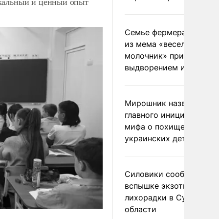
икальный и ценный опыт
Семье фермера Уолкер
из мема «веселый
молочник» пригрозили
выдворением из Росси
Мирошник назвал
главного инициатора
мифа о похищении
украинских детей
Силовики сообщили о
вспышке экзотической
лихорадки в Сумской
области