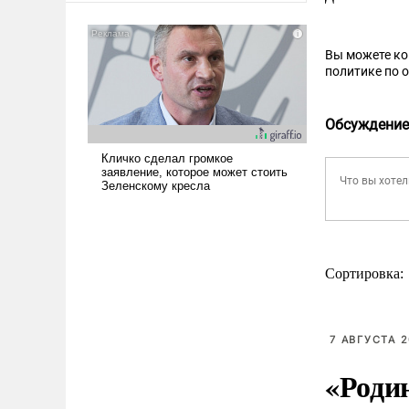
американские арсеналы.
Сложившаяся ситуация
означает многолетний период
Вы можете к
политике по 
уязвимости США, например,
перед Китаем.
Обсуждение
Сортировка:
7 АВГУСТА 2
«Роди