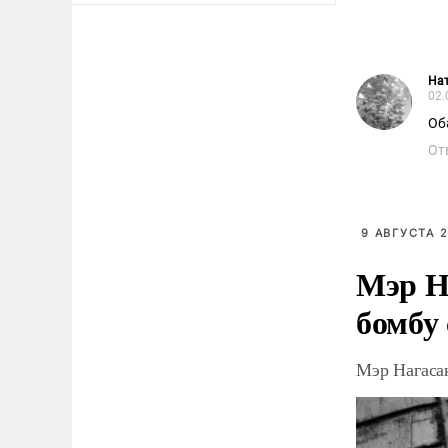
Нат
02.
Оба
От
9 АВГУСТА 2
Мэр Н
бомбу
Мэр Нагаса