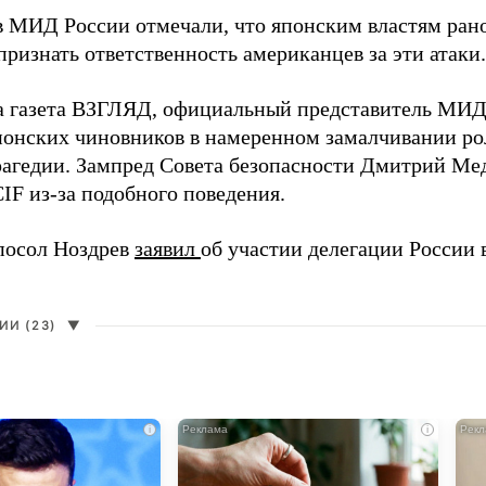
в МИД России отмечали, что японским властям рано
ризнать ответственность американцев за эти атаки.
а газета ВЗГЛЯД, официальный представитель МИ
онских чиновников в намеренном замалчивании ро
рагедии. Зампред Совета безопасности Дмитрий Ме
IF из-за подобного поведения.
посол Ноздрев
заявил
об участии делегации России 
И (23)
▼
i
i