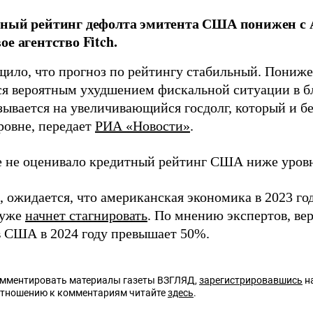
ный рейтинг дефолта эмитента США понижен с 
ое агентство Fitch.
бщило, что прогноз по рейтингу стабильный. Пониж
ся вероятным ухудшением фискальной ситуации в б
ывается на увеличивающийся госдолг, который и бе
ровне, передает
РИА «Новости»
.
ее не оценивало кредитный рейтинг США ниже уров
ожидается, что американская экономика в 2023 году
 уже
начнет стагнировать
. По мнению экспертов, ве
в США в 2024 году превышает 50%.
омментировать материалы газеты ВЗГЛЯД,
зарегистрировавшись
на
отношению к комментариям читайте
здесь
.