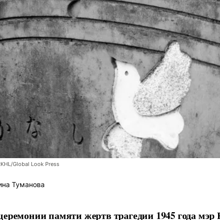
RKHL/Global Look Press
ина Туманова
церемонии памяти жертв трагедии 1945 года мэр