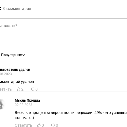
:
3
комментария
ьзователь удален
08.2023
мментарий удален
ветить
2
0
Мысль Пришла
02.08.2023
Весёлые проценты вероятности рецессии. 49% - это успешна
кошмар. :)
Ответить
0
0