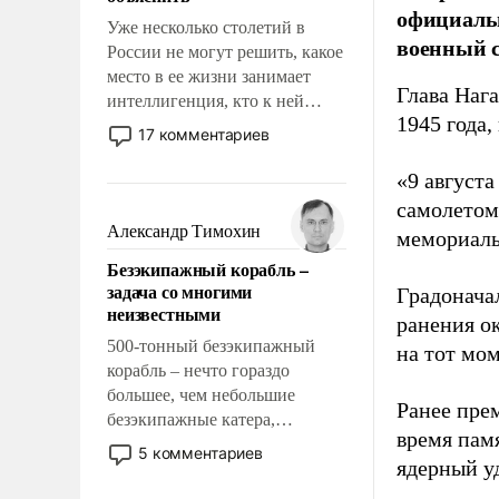
официальн
Уже несколько столетий в
военный с
России не могут решить, какое
место в ее жизни занимает
Глава Наг
интеллигенция, кто к ней
1945 года,
принадлежит, а кого из нее
17 комментариев
исключили с правом
восстановления и без оного. И
«9 август
чем она отличается от просто
самолетом,
образованных людей. Иногда
Александр Тимохин
мемориаль
казалось, что эти вопросы
Безэкипажный корабль –
решены раз и навсегда, но –
задача со многими
Градоначал
нет, не решены.
неизвестными
ранения ок
500-тонный безэкипажный
на тот мом
корабль – нечто гораздо
большее, чем небольшие
Ранее пре
безэкипажные катера,
время пам
применение которых уже
5 комментариев
ядерный уд
стало обыденностью. Задача по
созданию такого корабля очень