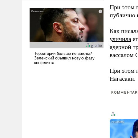
сложна и амбициозна. Однако
При этом 
и ее реализация радикально
публично п
поднимет наши боевые
возможности.
Как писал
уличила
яп
ядерной т
вассалом C
При этом 
Нагасаки.
КОММЕНТАРИ