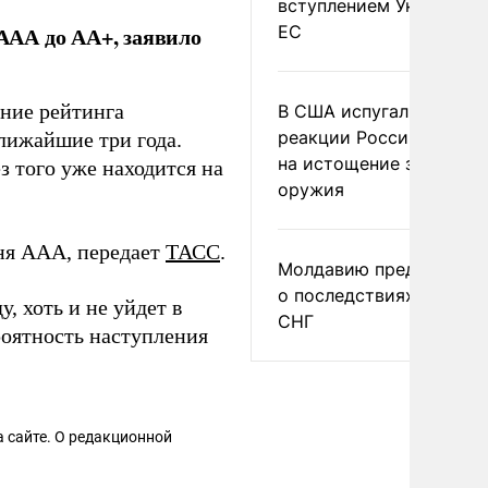
вступлением Украины в
ЕС
ААА до АА+, заявило
ение рейтинга
В США испугались
реакции России и Кита
лижайшие три года.
на истощение запасов
з того уже находится на
оружия
ня AAA, передает
ТАСС
.
Молдавию предупреди
о последствиях выхода
, хоть и не уйдет в
СНГ
роятность наступления
 сайте. О редакционной