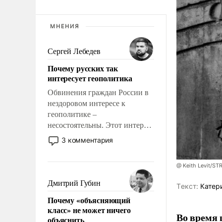
МНЕНИЯ
Сергей Лебедев
Почему русских так
интересует геополитика
Обвинения граждан России в
нездоровом интересе к
геополитике –
несостоятельны. Этот интерес
рационален и прагматичен. Он
3 комментария
обусловлен тысячелетним
опытом выживания в крайне
@ Keith Levit/ST
непростых условиях и
фундаментальным знанием,
Дмитрий Губин
Tекст:
Катер
что мировая политика имеет
Почему «объясняющий
свойство заявляться на порог
класс» не может ничего
нашего дома.
Во время 
объяснить