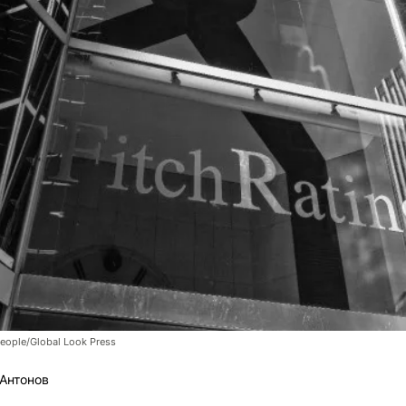
eople/Global Look Press
Антонов