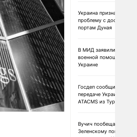
Украина признала
проблему с доступом к
портам Дуная
В МИД заявили о прямо
военной помощи Румы
Украине
Госдеп сообщил о
передаче Украине раке
ATACMS из Турции
Вучич пообещал
Зеленскому помочь со