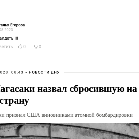
алья Егорова
08.2023
лдеть !!!
ветить
0
0
026, 06:43 •
НОВОСТИ ДНЯ
агасаки назвал сбросившую на
 страну
ки признал США виновниками атомной бомбардировки