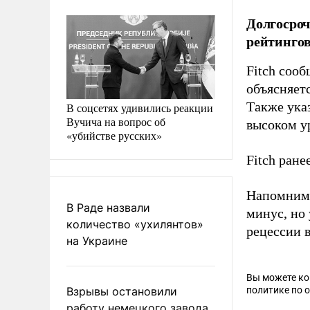
Долгосроч
рейтингов
Fitch соо
объясняет
Также указ
В соцсетях удивились реакции
Вучича на вопрос об
высоком у
«убийстве русских»
Fitch ран
Напомним, 
В Раде назвали
минус, но
количество «ухилянтов»
рецессии 
на Украине
Вы можете к
Взрывы остановили
политике по 
работу немецкого завода