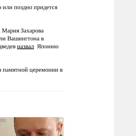
 или поздно придется
Д Мария Захарова
ли Вашингтона в
дведев
назвал
Японию
в памятной церемонии в
i