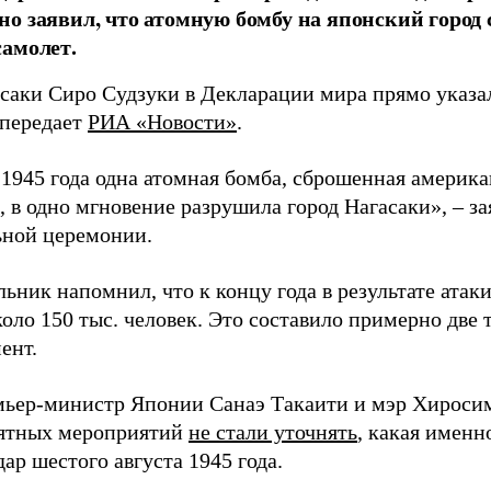
о заявил, что атомную бомбу на японский город
амолет.
асаки Сиро Судзуки в Декларации мира прямо указа
 передает
РИА «Новости»
.
а 1945 года одна атомная бомба, сброшенная амери
 в одно мгновение разрушила город Нагасаки», – з
ной церемонии.
ьник напомнил, что к концу года в результате ата
оло 150 тыс. человек. Это составило примерно две 
ент.
мьер-министр Японии Санаэ Такаити и мэр Хироси
ятных мероприятий
не стали уточнять
, какая именн
ар шестого августа 1945 года.