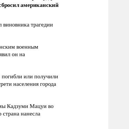
 сбросил американский
л виновника трагедии
канским военным
аявил он на
ки погибли или получили
трети населения города
мы Кадзуми Мацуи во
о страна нанесла