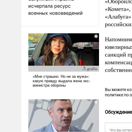
«Оборонло
исчерпала ресурс
«Комета»,
военных нововведений
«Алабуга»
российски
Напомним,
ювелирны
санкций п
компенсац
собственно
Вы можете к
политике по 
Обсуждение