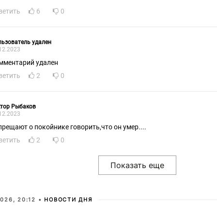
ветить
6
0
ьзователь удален
12.2023
мментарий удален
ветить
2
0
ктор Рыбаков
12.2023
прещают о покойнике говорить,что он умер....
ветить
2
0
026, 20:12 •
НОВОСТИ ДНЯ