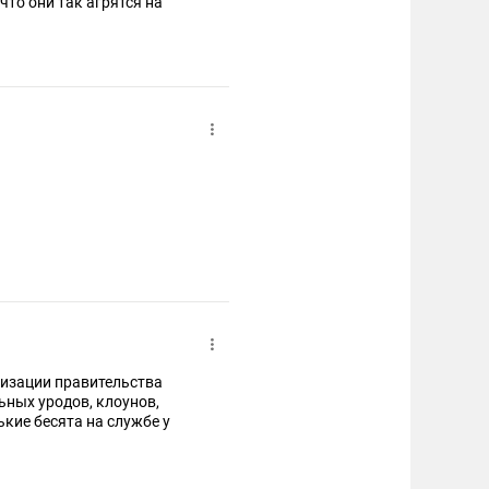
что они так агрятся на
онизации правительства
ьных ypoдов, клоунов,
кие бесята на службе у