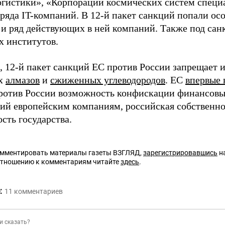
гистики», «Корпорации космических систем специ
 ряда IT-компаний. В 12-й пакет санкций попали ос
 и ряд действующих в ней компаний. Также под сан
х институтов.
 12-й пакет санкций ЕС против России запрещает 
х
алмазов
и
сжиженных углеводородов
. ЕС
впервые
ротив России возможность конфискации финансовых
ий европейским компаниям, российская собственно
сть государства.
омментировать материалы газеты ВЗГЛЯД,
зарегистрировавшись
на
отношению к комментариям читайте
здесь
.
:
11
комментариев