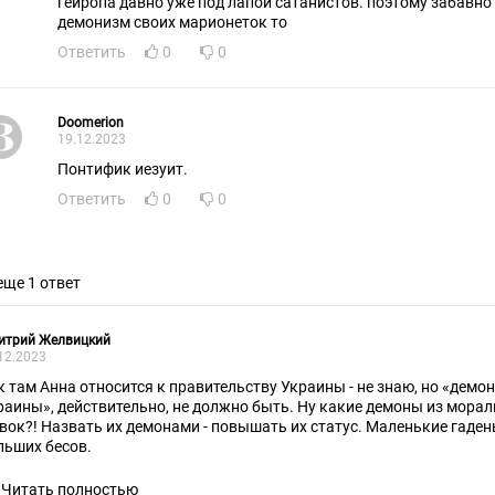
гейропа давно уже под лапой сатанистов. поэтому забавно 
демонизм своих марионеток то
Ответить
0
0
Doomerion
19.12.2023
Понтифик иезуит.
Ответить
0
0
еще 1 ответ
итрий Желвицкий
12.2023
к там Анна относится к правительству Украины - не знаю, но «дем
раины», действительно, не должно быть. Ну какие демоны из морал
вок?! Назвать их демонами - повышать их статус. Маленькие гaдень
льших бесов.
Читать полностью