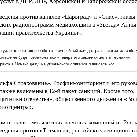
услуг в ДНР, ЛНР, Херсонской и Запорожской облас
ведены против каналов «Царьград» и «Спас», главы
ских радиопрограмм медиахолдинга «Звезда» Анны
зации правительства Украины».
льфа Страхование», Росфинмониторинг и его руко
также включены в 12-й пакет санкций. Кроме того,
щитники отечества», общественного движения «Во
иотцентра».
ии попали семь частных военных компаний из Росси
ведены против «Точмаша», российских авиационных