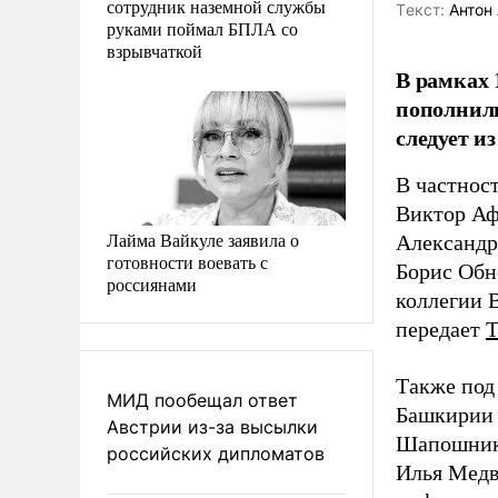
сотрудник наземной службы
Tекст:
Антон 
руками поймал БПЛА со
взрывчаткой
В рамках 
пополнили
следует и
В частнос
Виктор Аф
Лайма Вайкуле заявила о
Александр
готовности воевать с
Борис Обн
россиянами
коллегии 
передает
Также под
МИД пообещал ответ
Башкирии 
Австрии из-за высылки
Шапошнико
российских дипломатов
Илья Медв