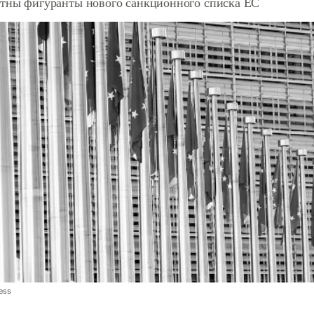
стны фигуранты нового санкционного списка ЕС
ess