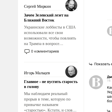
псевдонаучной фантастики,
Сергей Миркин
стало всерьез обсуждаемой
Зачем Зеленский лезет на
идеей.
Ближний Восток
Украинские лоббисты в США
использовали все свои
возможности, чтобы повлиять
на Трампа в вопросе
предоставления вооружений
0 комментариев
своим нанимателям. Вероятно,
кому-то из тех, кто
Показать 
консультирует Киев, пришла в
голову мысль: хорошо бы
Игорь Мальцев
продемонстрировать, что
Дм
Главное – не пустить старость
19.
Украина вступила в
в голову
вооруженное противостояние
Ка
Ук
с Ираном.
Мы наблюдаем реальный
ша
прорыв в теме, которую по
бо
привычке называем
«старостью». Кстати, и слово-