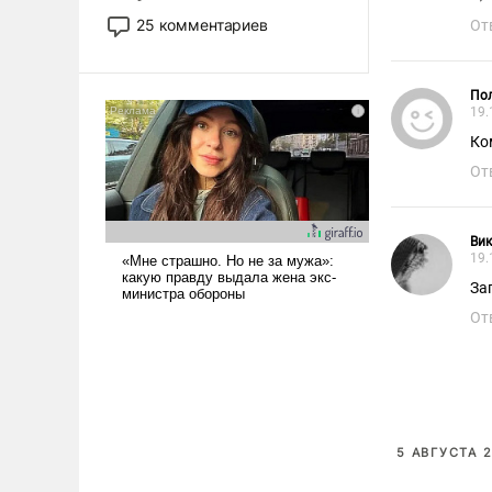
то это уже стараются не
25 комментариев
От
использовать – так же, как
«бабка», «дед», – хотя бы в
образованной среде, потому
Пол
что оно уже несет негативные
19.
коннотации.
Ко
От
Ви
19.
За
От
5 АВГУСТА 2