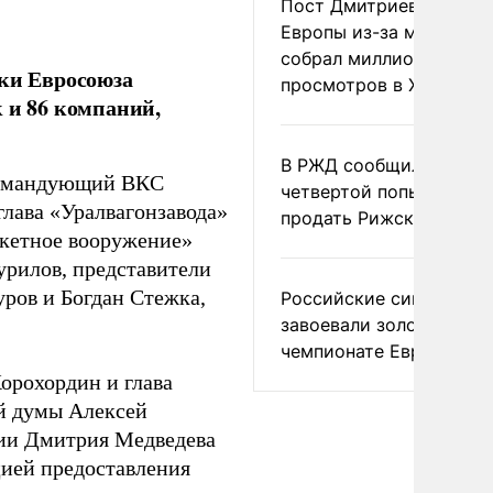
Пост Дмитриева о гибе
Европы из-за мигранто
собрал миллион
ски Евросоюза
просмотров в X
 и 86 компаний,
В РЖД сообщили о
окомандующий ВКС
четвертой попытке
лава «Уралвагонзавода»
продать Рижский вокза
акетное вооружение»
урилов, представители
ров и Богдан Стежка,
Российские синхронис
завоевали золото на
чемпионате Европы
орохордин и глава
й думы Алексей
сии Дмитрия Медведева
цией предоставления