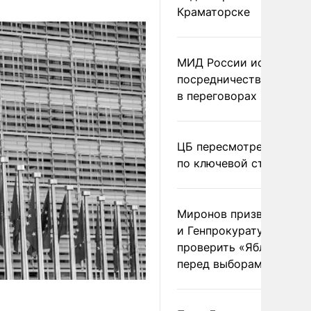
Краматорске
МИД России исключил
посредничество Герма
в переговорах по Украи
ЦБ пересмотрел прогно
по ключевой ставке
Миронов призвал Миню
и Генпрокуратуру
проверить «Яблоко»
перед выборами