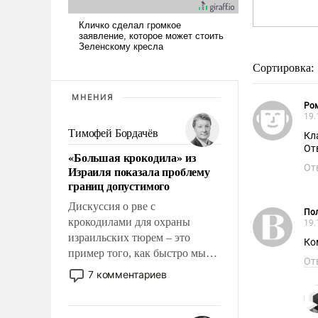
Сортировка:
МНЕНИЯ
Ро
19.
Тимофей Бордачёв
Кл
От
«Большая крокодила» из
От
Израиля показала проблему
границ допустимого
Дискуссия о рве с
Пол
крокодилами для охраны
19.
израильских тюрем – это
Ко
пример того, как быстро мы
От
двигаемся по пути
7 комментариев
революционных изменений.
То, что несколько лет назад
было образом для