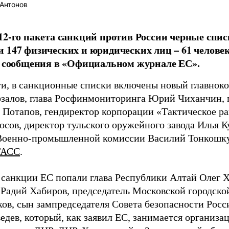
Антонов
12-го пакета санкций против России черные спи
 147 физических и юридических лиц – 61 человек
з сообщения в «Официальном журнале ЕС».
ти, в санкционные списки включены новый главн
залов, глава Росфинмониторинга Юрий Чиханчин, г
 Потапов, гендиректор корпорации «Тактическое р
осов, директор тульского оружейного завода Илья К
Военно-промышленной комиссии Василий Тонкошку
ТАСС
.
 санкции ЕС попали глава Республики Алтай Олег Х
Радий Хабиров, председатель Московской городско
в, сын зампредседателя Совета безопасности Рос
едев, который, как заявил ЕС, занимается организа