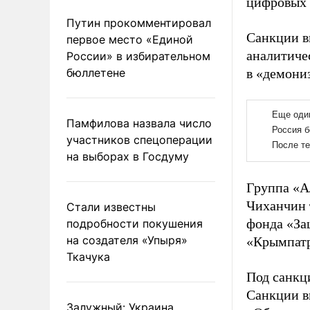
цифровых 
Путин прокомментировал
Санкции в
первое место «Единой
аналитиче
России» в избирательном
бюллетене
в «демони
Памфилова назвала число
участников спецоперации
на выборах в Госдуму
Группа «А
Чиханчин 
Стали известны
фонда «За
подробности покушения
на создателя «Упыря»
«Крымпатр
Ткачука
Под санкц
Санкции в
Залужный: Украина