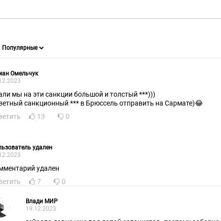
ман Омельчук
12.2023
али мы на эти санкции большой и толстый ***)))
ветный санкционный *** в Брюссель отправить на Сармате)😂
ветить
13
0
ьзователь удален
12.2023
мментарий удален
ветить
7
0
Влади МИР
19.12.2023