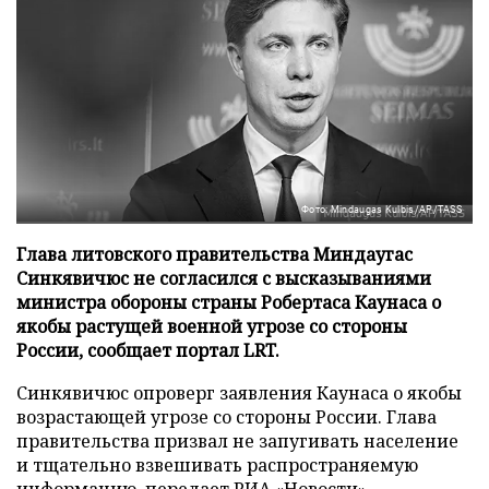
Фото: Mindaugas Kulbis/AP/TASS
Глава литовского правительства Миндаугас
Синкявичюс не согласился с высказываниями
министра обороны страны Робертаса Каунаса о
якобы растущей военной угрозе со стороны
России, сообщает портал LRT.
Синкявичюс опроверг заявления Каунаса о якобы
возрастающей угрозе со стороны России. Глава
правительства призвал не запугивать население
и тщательно взвешивать распространяемую
информацию, передает
РИА «Новости»
.