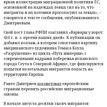
яркая иллюстрация миграционной политики ЕС,
основанной на надеждах левых сил на то, что
мигранты и их потомки проголосуют за левых», –
говорится в тексте сообщения, опубликованного
Дмитриевым.
Свой пост глава РФПИ озаглавил «Варвары у ворот:
410 г. н. э. против наших дней». К публикации он
добавил коллаж, в котором сопоставил картину
американского художника Томаса Коула
«Разрушение» из цикла «Путь империи» с
современными кадрами побережья испанского
города Сеута в Северной Африке, где фиксируются
попытки нелегальных мигрантов попасть на
территорию Европы.
Ранее Дмитриев
посоветовал
европейским
странам перенять российские миграционные
законы.
В начале августа десятки тысяч мигрантов