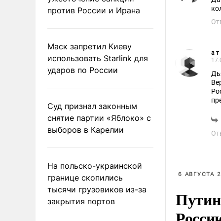
ко
против России и Ирана
От
Маск запретил Киеву
а т
использовать Starlink для
17.
ударов по России
Дь
Ве
Ро
пр
Суд признал законным
снятие партии «Яблоко» с
выборов в Карелии
От
На польско-украинской
6 АВГУСТА 2
границе скопились
тысячи грузовиков из-за
Путин
закрытия портов
Росси