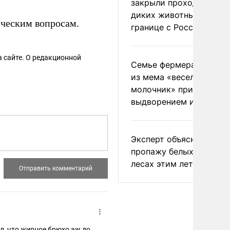
закрыли проходы для
диких животных на
ческим вопросам.
границе с Россией
 сайте. О редакционной
Семье фермера Уолкер
из мема «веселый
молочник» пригрозили
выдворением из Росси
Эксперт объяснил
пропажу белых грибов 
лесах этим летом
ел, что жирное брюхо аж до