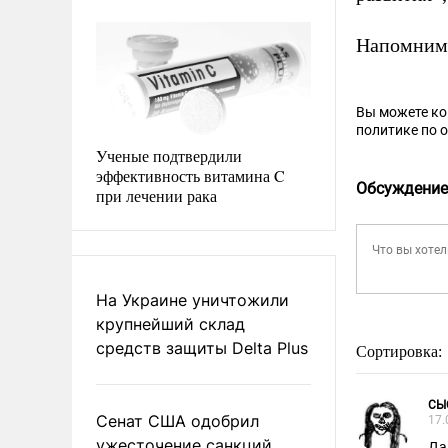
Напомним,
Вы можете к
политике по 
Ученые подтвердили
эффективность витамина C
Обсуждение
при лечении рака
На Украине уничтожили
крупнейший склад
средств защиты Delta Plus
Сортировка:
СЫ
Сенат США одобрил
17.
ужесточение санкций
Да