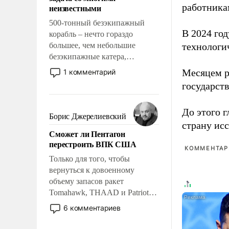
адаптироваться.
работника
неизвестными
500-тонный безэкипажный
В 2024 го
корабль – нечто гораздо
большее, чем небольшие
технологи
безэкипажные катера,
применение которых уже
Месяцем р
1 комментарий
стало обыденностью. Задача по
государст
созданию такого корабля очень
сложна и амбициозна. Однако
До этого г
и ее реализация радикально
Борис Джерелиевский
поднимет наши боевые
страну исс
Сможет ли Пентагон
возможности.
перестроить ВПК США
КОММЕНТАРИ
Только для того, чтобы
вернуться к довоенному
объему запасов ракет
Tomahawk, THAAD и Patriot
США потребуется более трех
6 комментариев
лет. Даже небольшая война с
Ираном опустошила