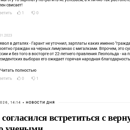
лен свисает!
ветить
1
0
01.2023
явол в деталях - Гарант не уточнил, зарплаты каких именно "граждан
роятно граждан на черных лимузинах с мигалками. Впрочем, это су
ссии и без того в восторге от 22-летнего правления Леопольда - на 
езидентских выборах его ожидает горячая народная благодарность
Читать полностью
ветить
0
1
026, 14:14 •
НОВОСТИ ДНЯ
 согласился встретиться с вер
ю учеными