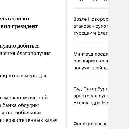
ультатов по
Возле Новороссийска
авил президент
атакован сухогруз под
турецким флагом
 нужно добиться
ышения благополучия
Минтруд предложил
расширить список
получателей двух пенс
онкретные меры для
Суд Петербурга заочно
арестовал супругу
осам экономической
Александра Невзорова
о банка обсудим
 и на глобальных
я первостепенных задач
Финские пограничники