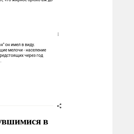
" он имел в виду.
щие мелочи - население
предстоящих через год
.
нувшимися в