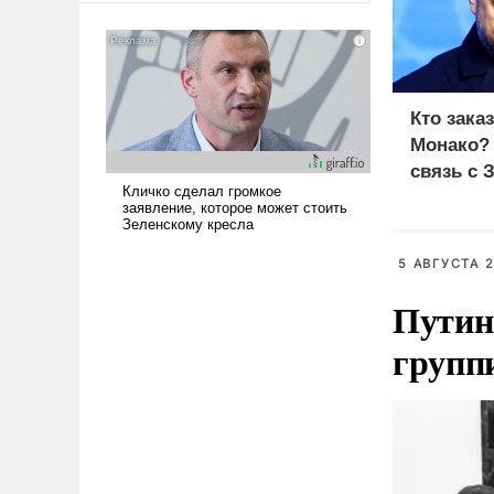
американские арсеналы.
Сложившаяся ситуация
означает многолетний период
уязвимости США, например,
перед Китаем.
Кто зака
Монако?
связь с 
5 АВГУСТА 2
Путин
групп