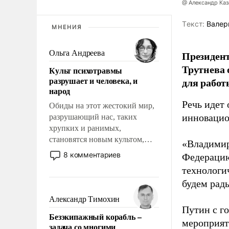
@ Александр Каз
Tекст:
Валер
МНЕНИЯ
Ольга Андреева
Президен
Трутнева 
Культ психотравмы
разрушает и человека, и
для работ
народ
Речь идет 
Обиды на этот жестокий мир,
инновацио
разрушающий нас, таких
хрупких и ранимых,
становятся новым культом,
«Владимир
постепенно вытесняя и
8 комментариев
Федерацию
отменяя традиционное
технологи
требование к человеку – быть
будем рады
мужественным и твердым под
ударами судьбы, брать на себя
Александр Тимохин
ответственность, помогать
Путин с г
Безэкипажный корабль –
слабым, идти вперед и
мероприят
задача со многими