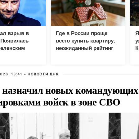
зал взрыв в
Где в России проще
Я
 Появилась
всего купить квартиру:
у
Зеленским
неожиданный рейтинг
К
в
026, 13:41 •
НОВОСТИ ДНЯ
 назначил новых командующих
ировками войск в зоне СВО