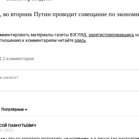
 во вторник Путин проводит совещание по экономи
омментировать материалы газеты ВЗГЛЯД,
зарегистрировавшись
на
отношению к комментариям читайте
здесь
.
:
2
комментария
СОЙ ПАФНУТЬЕВИЧ
01.2023
 мы эту-то зарплату потратить не успеваем, а я лично так растолст