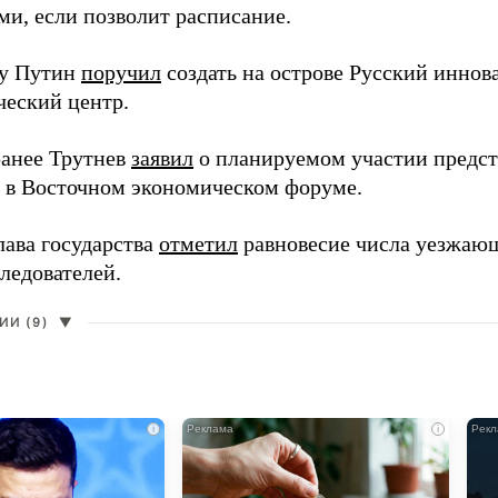
ми, если позволит расписание.
ду Путин
поручил
создать на острове Русский инно
ческий центр.
анее Трутнев
заявил
о планируемом участии предс
в в Восточном экономическом форуме.
лава государства
отметил
равновесие числа уезжаю
ледователей.
И (9)
▼
i
i