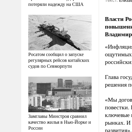
Tекст:
Елиза
потеряли надежду на США
Власти Ро
повышению
Владимир 
«Инфляция
Росатом сообщил о запуске
ощутимых 
регулярных рейсов китайских
российских
судов по Севморпути
Глава гос
решения п
«Мы догов
повестки.
ключевые 
Замглавы Минстроя сравнил
качество жилья в Нью-Йорке и
рынках. И
России
развития»,