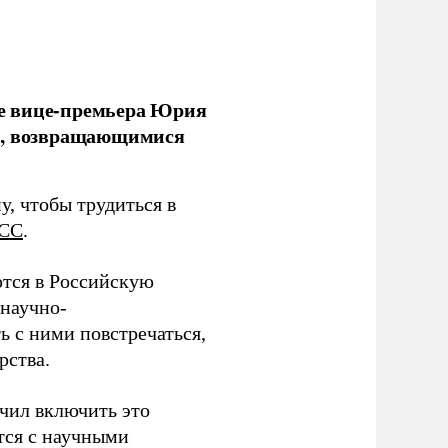
е вице-премьера Юрия
ми, возвращающимися
у, чтобы трудиться в
СС
.
тся в Российскую
научно-
ь с ними повстречаться,
рства.
учил включить это
тся с научными