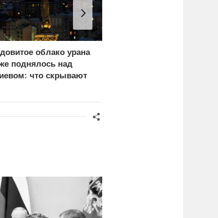
довитое облако урана
Еще один удар по
же поднялось над
нефтепереработке.
иевом: что скрывают
Крупнейший завод
ласти
страны прекратил
работу