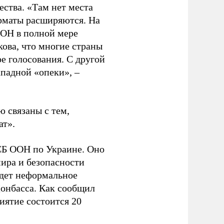
ства. «Там нет места
рматы расширяются. На
ООН в полной мере
кова, что многие страны
ре голосования. С другой
ападной «опеки», –
 связаны с тем,
ат».
Б ООН по Украине. Оно
мира и безопасности
дет неформальное
Донбасса. Как сообщил
ятие состоится 20