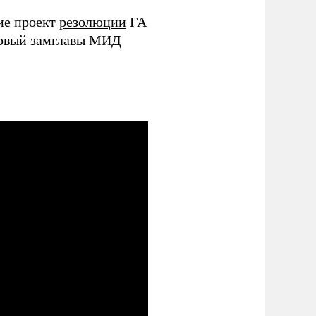
ие проект
резолюции
ГА
ервый замглавы МИД