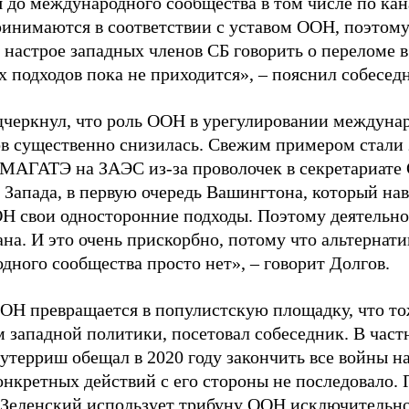
я до международного сообщества в том числе по к
ринимаются в соответствии с уставом ООН, поэтом
 настрое западных членов СБ говорить о переломе в
 подходов пока не приходится», – пояснил собесед
дчеркнул, что роль ООН в урегулировании междуна
в существенно снизилась. Свежим примером стали 
 МАГАТЭ на ЗАЭС из-за проволочек в секретариате 
 Запада, в первую очередь Вашингтона, который нав
Н свои односторонние подходы. Поэтому деятельн
ана. И это очень прискорбно, потому что альтернат
дного сообщества просто нет», – говорит Долгов.
ООН превращается в популистскую площадку, что т
м западной политики, посетовал собеседник. В част
терриш обещал в 2020 году закончить все войны на 
онкретных действий с его стороны не последовало.
Зеленский использует трибуну ООН исключительно