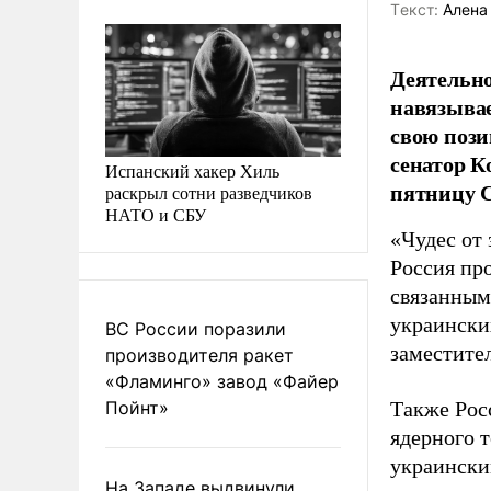
Tекст:
Алена
Деятельно
навязывае
свою пози
сенатор К
Испанский хакер Хиль
пятницу С
раскрыл сотни разведчиков
НАТО и СБУ
«Чудес от 
Россия пр
связанным
украинских
ВС России поразили
заместите
производителя ракет
«Фламинго» завод «Файер
Пойнт»
Также Рос
ядерного 
украински
На Западе выдвинули