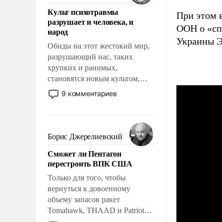
поднимет наши боевые
Культ психотравмы
возможности.
При этом 
разрушает и человека, и
ООН о «сп
народ
Украины Э
Обиды на этот жестокий мир,
разрушающий нас, таких
хрупких и ранимых,
становятся новым культом,
постепенно вытесняя и
9 комментариев
отменяя традиционное
требование к человеку – быть
мужественным и твердым под
ударами судьбы, брать на себя
Борис Джерелиевский
ответственность, помогать
Сможет ли Пентагон
слабым, идти вперед и
перестроить ВПК США
адаптироваться.
Только для того, чтобы
вернуться к довоенному
объему запасов ракет
Tomahawk, THAAD и Patriot
США потребуется более трех