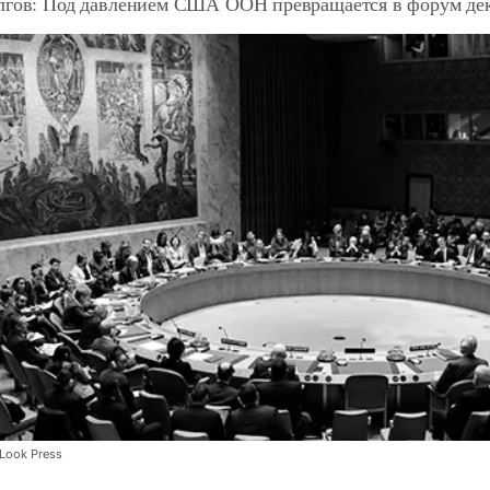
лгов: Под давлением США ООН превращается в форум де
 Look Press