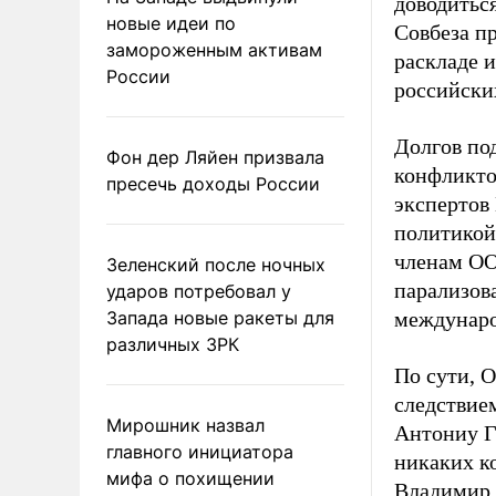
доводитьс
новые идеи по
Совбеза п
замороженным активам
раскладе и
России
российских
Долгов по
Фон дер Ляйен призвала
конфликто
пресечь доходы России
экспертов
политикой
членам ОО
Зеленский после ночных
парализов
ударов потребовал у
Запада новые ракеты для
междунаро
различных ЗРК
По сути, 
следствие
Мирошник назвал
Антониу Гу
главного инициатора
никаких к
мифа о похищении
Владимир 