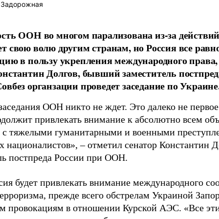
 Задорожная
сть ООН во многом парализована из-за действи
т свою волю другим странам, но Россия все равн
цию в пользу укрепления международного права,
онстантин Долгов, бывший заместитель постпре
овбез органзации проведет заседание по Украине
заседания ООН никто не ждет. Это далеко не первое
одолжит привлекать внимание к абсолютно всем об
 с тяжелыми гуманитарными и военными преступл
 националистов», – отметил сенатор Константин До
ль постпреда России при ООН.
сия будет привлекать внимание международного соо
терроризма, прежде всего обстрелам Украиной Зап
м провокациям в отношении Курской АЭС. «Все эт