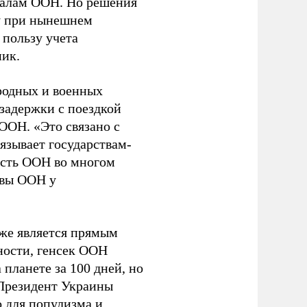
аналам ООН. Но решения
у при нынешнем
 пользу учета
ник.
родных и военных
задержки с поездкой
ООН. «Это связано с
язывает государствам-
ость ООН во многом
ивы ООН у
оже является прямым
ности, генсек ООН
планете за 100 дней, но
 Президент Украины
 для популизма и