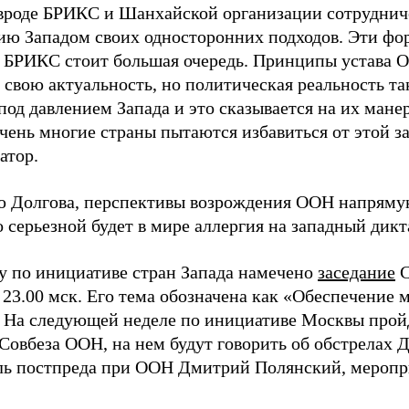
вроде БРИКС и Шанхайской организации сотрудниче
ию Западом своих односторонних подходов. Эти фо
в БРИКС стоит большая очередь. Принципы устава 
свою актуальность, но политическая реальность та
под давлением Запада и это сказывается на их мане
чень многие страны пытаются избавиться от этой з
атор.
 Долгова, перспективы возрождения ООН напрямую
 серьезной будет в мире аллергия на западный дикт
у по инициативе стран Запада намечено
заседание
С
 23.00 мск. Его тема обозначена как «Обеспечение 
 На следующей неделе по инициативе Москвы прой
 Совбеза ООН, на нем будут говорить об обстрелах 
ль постпреда при ООН Дмитрий Полянский, меропри