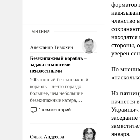
форматов 
навязыван
членство 
сохраняют 
МНЕНИЯ
находятся 
стороны, о
Александр Тимохин
уверен сен
Безэкипажный корабль –
задача со многими
По мнению
неизвестными
«насколько
500-тонный безэкипажный
корабль – нечто гораздо
На пятниц
большее, чем небольшие
безэкипажные катера,
начнется в
применение которых уже
Украины».
1 комментарий
стало обыденностью. Задача по
заседание
созданию такого корабля очень
заместите
сложна и амбициозна. Однако
января.
и ее реализация радикально
Ольга Андреева