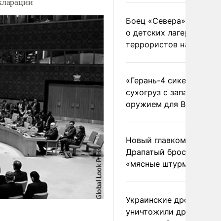
клараций
Боец «Севера» рассказ
о детских лагерях
террористов на Украин
«Герань-4 сикер» пора
сухогруз с западным
оружием для ВСУ
Новый главком ВСУ
Драпатый бросил солда
«мясные штурмы»
Украинские дроны
уничтожили друг друга