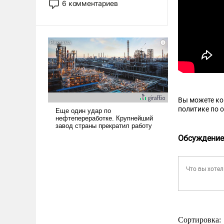
6 комментариев
лет. Даже небольшая война с
Ираном опустошила
американские арсеналы.
Сложившаяся ситуация
означает многолетний период
уязвимости США, например,
перед Китаем.
Вы можете к
политике по 
Обсуждение
Сортировка: