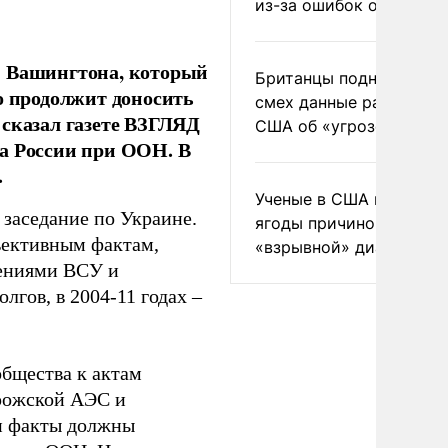
из-за ошибок оператор
й Вашингтона, который
Британцы подняли на
о продолжит доносить
смех данные разведки
 сказал газете ВЗГЛЯД
США об «угрозе России
да России при ООН. В
.
Ученые в США назвали 
 заседание по Украине.
ягоды причиной
ъективным фактам,
«взрывной» диареи
ениями ВСУ и
лгов, в 2004-11 годах –
бщества к актам
орожской АЭС и
и факты должны