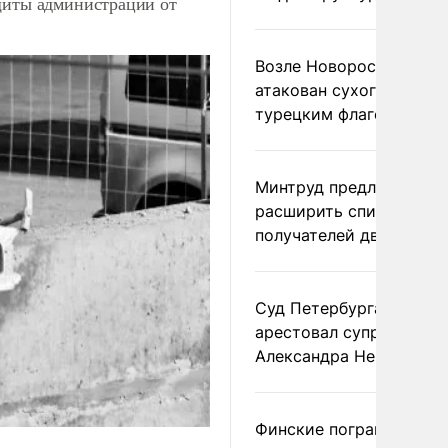
щиты администрации от
Возле Новороссийска
атакован сухогруз под
турецким флагом
Минтруд предложил
расширить список
получателей двух пенс
Суд Петербурга заочно
арестовал супругу
Александра Невзорова
Финские пограничники