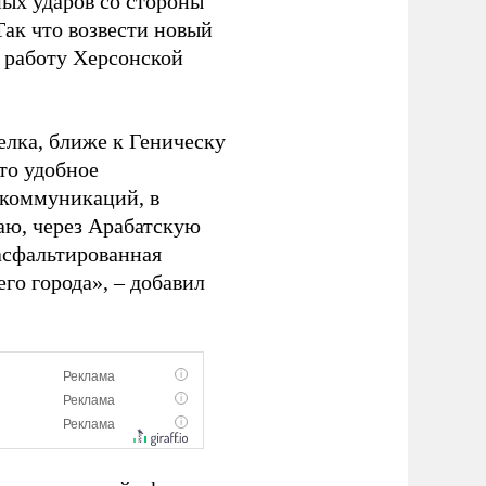
ных ударов со стороны
Так что возвести новый
ь работу Херсонской
елка, ближе к Геническу
то удобное
я коммуникаций, в
аю, через Арабатскую
асфальтированная
го города», – добавил