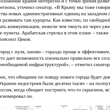
оложение крайне интересно и с точки зрения разви
 региона, уточнил сенатор. «В Крыму мы тоже говор
ства новых административных единиц на западном 
и развивать там курорты. Как известно, по свободн
ать коммуникации, нежели чем тянуть их через уж
е пункты. Арабатская стрелка в этом плане – также
пояснил Цеков.
ород с нуля, заново – гораздо проще и эффективнее,
Это дает возможность изначально правильно все спл
 необходимой инфраструктурой», – отметил сенатор
ен, что обещание по поводу нового города будет до
Украине недостроев были десятки тысяч – на полпут
оссия, когда обещает построить что-то серьезное, вс
резюмировал он.