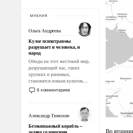
МНЕНИЯ
Ольга Андреева
Культ психотравмы
разрушает и человека, и
народ
Обиды на этот жестокий мир,
разрушающий нас, таких
хрупких и ранимых,
становятся новым культом,
постепенно вытесняя и
6 комментариев
отменяя традиционное
требование к человеку – быть
мужественным и твердым под
ударами судьбы, брать на себя
Александр Тимохин
ответственность, помогать
Безэкипажный корабль –
слабым, идти вперед и
Во вторни
задача со многими