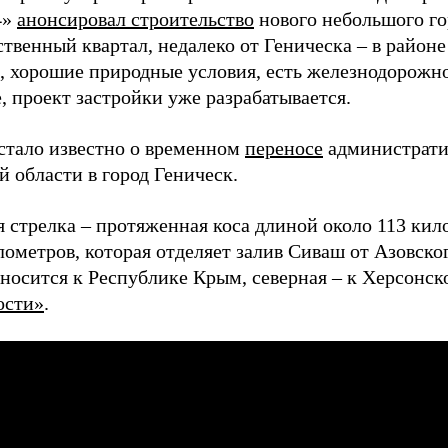
4»
анонсировал строительство
нового небольшого го
твенный квартал, недалеко от Геническа – в районе
м, хорошие природные условия, есть железнодорожн
, проект застройки уже разрабатывается.
 стало известно о временном
переносе
администрати
й области в город Геническ.
я стрелка – протяженная коса длиной около 113 ки
лометров, которая отделяет залив Сиваш от Азовско
тносится к Республике Крым, северная – к Херсонск
ости»
.