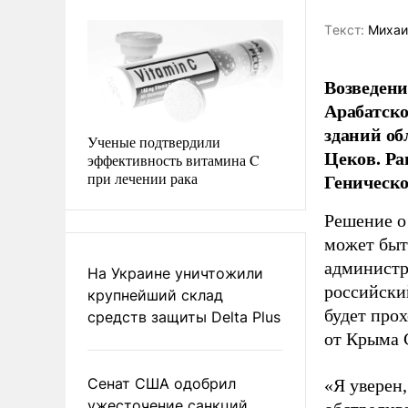
Tекст:
Михаи
Возведени
Арабатско
зданий об
Ученые подтвердили
Цеков. Ра
эффективность витамина C
при лечении рака
Геническо
Решение о
может быт
администр
На Украине уничтожили
российский
крупнейший склад
будет про
средств защиты Delta Plus
от Крыма 
Сенат США одобрил
«Я уверен,
ужесточение санкций