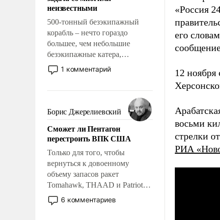
адаптироваться.
неизвестными
«Россия 2
правительс
500-тонный безэкипажный
корабль – нечто гораздо
его слова
большее, чем небольшие
сообщение
безэкипажные катера,
применение которых уже
1 комментарий
12 ноября
стало обыденностью. Задача по
Херсонско
созданию такого корабля очень
сложна и амбициозна. Однако
и ее реализация радикально
Арабатска
Борис Джерелиевский
поднимет наши боевые
восьми ки
Сможет ли Пентагон
возможности.
стрелки о
перестроить ВПК США
РИА «Нов
Только для того, чтобы
вернуться к довоенному
объему запасов ракет
Tomahawk, THAAD и Patriot
США потребуется более трех
6 комментариев
лет. Даже небольшая война с
Ираном опустошила