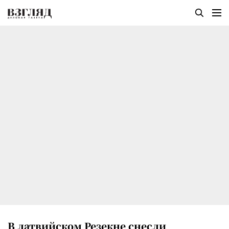
В латвийском Резекне снесли