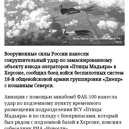
Фото: Пресс-служба Минобороны РФ/
ТАСС
Вооруженные силы России нанесли
сокрушительный удар по замаскированному
объекту взвода операторов «Птицы Мадьяра» в
Херсоне, сообщил боец войск беспилотных систем
18-й общевойсковой армии группировки «Днепр»
с позывным Северск.
Авиация с помощью авиабомб ФАБ-500 нанесла
удар по подземному пункту временного
размещения подразделения ВСУ «Птицы
Мадьяра» и по складу с боеприпасами, который
был рядом с подземной базой в Херсоне, пояснил
собеседник
РИА «Новости»
.