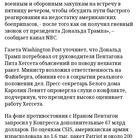
военным и оборонным закупкам на встречу в
пятницу вечером, чтобы обсудить пути быстрого
реагирования на недостатку американских
боеприпасов, - после того как он получил гневный
звонок от президента Дональда Трампа», –
сообщает канал NBC.
Газета Washington Post уточняет, что Дональд
Трамп потребовал от руководителя Пентагона
Пита Хегсета объяснений по поводу нехватки
ракет. Министр возложил ответственность на
Файнберга, обвинив его в сокрытии реального
положения дел. Пресс-секретарь Белого дома
Каролин Левитт опровергла слухи о конфликте,
подчеркнув, что президент высоко оценивает
работу Хегсета.
На фоне противостояния с Ираном Пентагон
запросил у Конгресса дополнительные 67 млрд
долларов. По оценкам CSIS, американская армия
израсходовала до 1,6 тыс. ракет Patriot и около 200