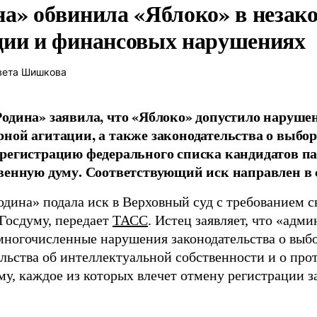
на» обвинила «Яблоко» в незак
ции и финансовых нарушениях
вета Шишкова
одина» заявила, что «Яблоко» допустило наруше
ной агитации, а также законодательства о выбор
регистрацию федерального списка кандидатов па
венную думу. Соответствующий иск направлен в с
одина» подала иск в Верховный суд с требованием с
 Госдуму, передает
ТАСС
. Истец заявляет, что «адм
многочисленные нарушения законодательства о выбор
ельства об интеллектуальной собственности и о про
му, каждое из которых влечет отмену регистрации 