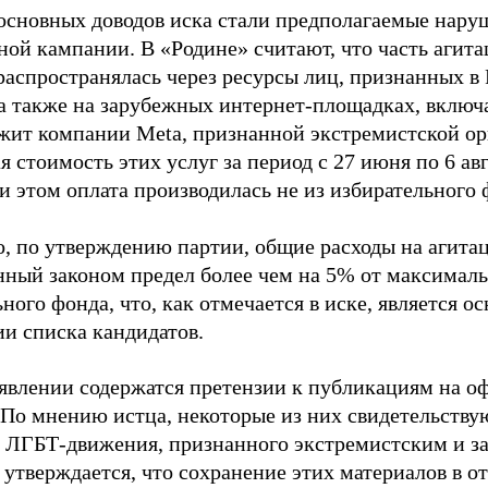
основных доводов иска стали предполагаемые нару
ной кампании. В «Родине» считают, что часть агит
распространялась через ресурсы лиц, признанных 
 а также на зарубежных интернет-площадках, включа
жит компании Meta, признанной экстремистской ор
 стоимость этих услуг за период с 27 июня по 6 ав
и этом оплата производилась не из избирательного 
о, по утверждению партии, общие расходы на агит
нный законом предел более чем на 5% от максималь
ного фонда, что, как отмечается в иске, является 
ии списка кандидатов.
аявлении содержатся претензии к публикациям на о
 По мнению истца, некоторые из них свидетельству
 ЛГБТ-движения, признанного экстремистским и з
 утверждается, что сохранение этих материалов в о