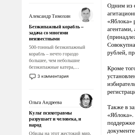
восстановления и без оного. И
Одним из 
чем она отличается от просто
агитацион
образованных людей. Иногда
Александр Тимохин
«Яблока» 
казалось, что эти вопросы
Безэкипажный корабль –
решены раз и навсегда, но –
агентами,
задача со многими
нет, не решены.
(принадле
неизвестными
Совокупная
500-тонный безэкипажный
рублей, пр
корабль – нечто гораздо
большее, чем небольшие
безэкипажные катера,
Кроме тог
применение которых уже
установле
3 комментария
стало обыденностью. Задача по
избиратель
созданию такого корабля очень
регистрац
сложна и амбициозна. Однако
и ее реализация радикально
Ольга Андреева
Также в з
поднимет наши боевые
Культ психотравмы
возможности.
«Яблока».
разрушает и человека, и
поддержке
народ
документе
Обиды на этот жестокий мир,