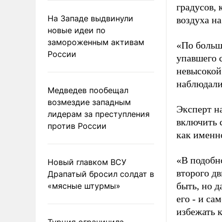
градусов,
На Западе выдвинули
воздуха н
новые идеи по
замороженным активам
«По больш
России
упавшего 
невысокой
наблюдали
Медведев пообещал
возмездие западным
Эксперт н
лидерам за преступления
включить 
против России
как именно
«В подобн
Новый главком ВСУ
второго дв
Драпатый бросил солдат в
быть, но 
«мясные штурмы»
его - и са
избежать 
Турция ограничила