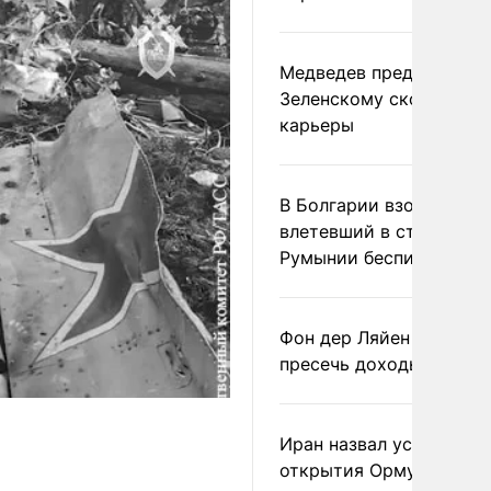
Медведев предрек
Зеленскому скорый фи
карьеры
В Болгарии взорвался
влетевший в страну из
Румынии беспилотник
Фон дер Ляйен призвал
пресечь доходы России
Иран назвал условие
открытия Ормузского