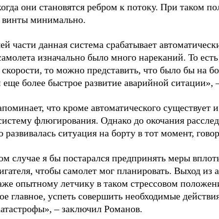
 когда они становятся ребром к потоку. При таком 
а винты минимально.
ей части данная система срабатывает автоматически
самолета изначально было много нареканий. То есть
 скорости, то можно представить, что было бы на б
 еще более быстрое развитие аварийной ситации», –
апоминает, что кроме автоматического существует и
систему флюгирования. Однако до окочания расслед
 развивалась ситуация на борту в тот момент, гово
ом случае я бы постарался предпринять меры вплот
игателя, чтобы самолет мог планировать. Выход из
даже опытному летчику в таком стрессовом положен
мое главное, успеть совершить необходимые действи
катастрофы», – заключил Романов.