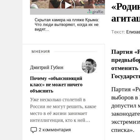
«Роди
агита
Tекст:
Елиза
Партия «Р
МНЕНИЯ
предвыбор
отменить 
Дмитрий Губин
Государст
Почему «объясняющий
класс» не может ничего
Партия «Р
объяснить
выборов в
Уже несколько столетий в
допустил 
России не могут решить, какое
законодат
место в её жизни занимает
интеллигенция, кто к ней
экстремиз
принадлежит, а кого из неё
списка».
2 комментария
исключили с правом