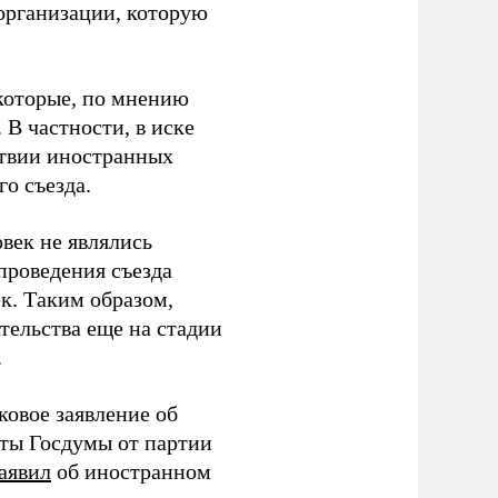
организации, которую
которые, по мнению
В частности, в иске
тствии иностранных
о съезда.
век не являлись
проведения съезда
ек. Таким образом,
тельства еще на стадии
.
ковое заявление об
аты Госдумы от партии
аявил
об иностранном