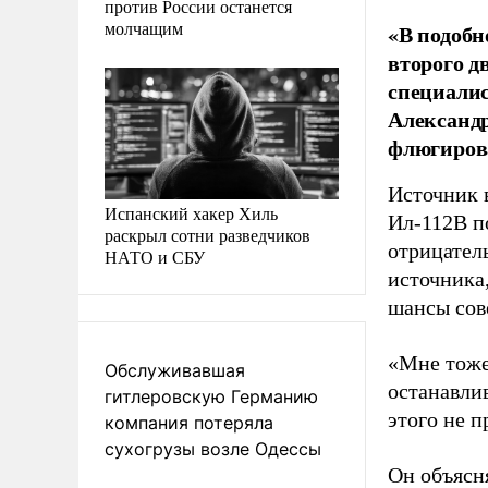
против России останется
молчащим
«В подобн
второго д
специалис
Александр
флюгиров
Источник 
Испанский хакер Хиль
Ил-112В п
раскрыл сотни разведчиков
отрицатель
НАТО и СБУ
источника
шансы сов
«Мне тоже
Обслуживавшая
останавлив
гитлеровскую Германию
этого не 
компания потеряла
сухогрузы возле Одессы
Он объясня