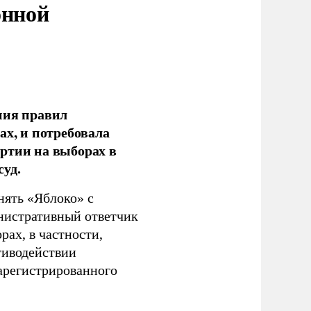
онной
ния правил
ах, и потребовала
ртии на выборах в
уд.
нять «Яблоко» с
инистративный ответчик
ах, в частности,
тиводействии
зарегистрированного