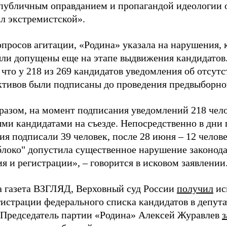
«публичным оправданием и пропагандой идеологии 
ал экстремистской».
просов агитации, «Родина» указала на нарушения, 
ыли допущены еще на этапе выдвижения кандидатов. 
 что у 218 из 269 кандидатов уведомления об отсу
активов были подписаны до проведения предвыборног
разом, на момент подписания уведомлений 218 чело
ми кандидатами на съезде. Непосредственно в дни 
я подписали 39 человек, после 28 июня – 12 челов
блоко" допустила существенное нарушение законода
 и регистрации», – говорится в исковом заявлении
а газета ВЗГЛЯД, Верховный суд России
получил
ис
гистрации федерального списка кандидатов в депут
 Председатель партии «Родина» Алексей Журавлев
з