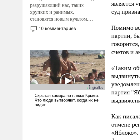
является 
разрушающий нас, таких
суд призн
хрупких и ранимых,
становятся новым культом,
постепенно вытесняя и
Помимо во
10 комментариев
отменяя традиционное
партии, б
требование к человеку – быть
говорится,
мужественным и твердым под
счетов и 
ударами судьбы, брать на себя
ответственность, помогать
слабым, идти вперед и
«Таким об
адаптироваться.
выдвинуты
уведомлени
партия "Я
выдвижения
Как писал
отмене ре
«Яблоко».