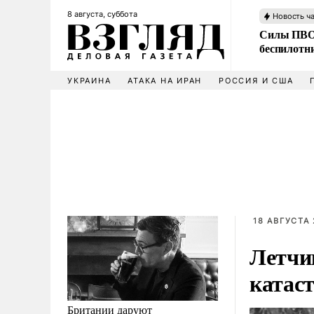
8 августа, суббота
Новость ч
Силы ПВО 
беспилотн
УКРАИНА
АТАКА НА ИРАН
РОССИЯ И США
18 АВГУСТА 
Летчи
катас
Британии даруют