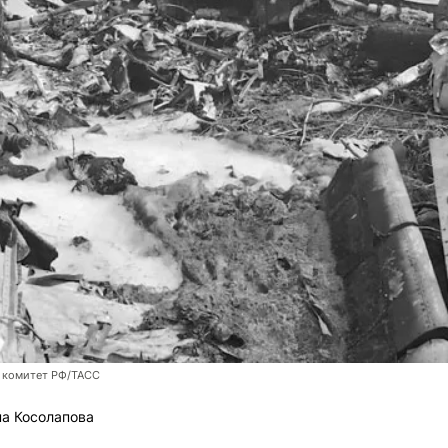
 комитет РФ/ТАСС
а Косолапова