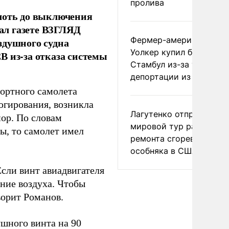
пролива
плоть до выключения
зал газете ВЗГЛЯД
Фермер-американец
здушного судна
Уолкер купил билет в
В из-за отказа системы
Стамбул из-за угрозы
депортации из России
портного самолета
югирования, возникла
Лагутенко отправился в
пор. По словам
мировой тур ради
ы, то самолет имел
ремонта сгоревшего
особняка в США
сли винт авиадвигателя
ение воздуха. Чтобы
ворит Романов.
ушного винта на 90