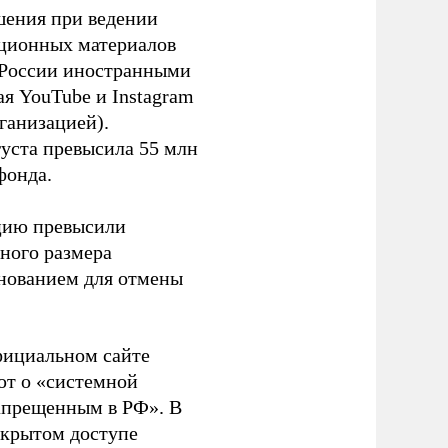
шения при ведении
ационных материалов
в России иностранными
я YouTube и Instagram
ганизацией).
густа превысила 55 млн
фонда.
ацию превысили
ного размера
основанием для отмены
фициальном сайте
ют о «системной
апрещенным в РФ». В
ткрытом доступе