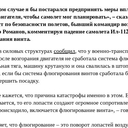
ом случае я бы постарался предпринять меры в
вигателя, чтобы самолет мог планировать», – ска
т по безопасности полетов, бывший командир во
 Романов, комментируя падение самолета Ил-112
ания винта.
в силовых структурах
сообщил
, что у военно-транс
осле возгорания двигателя не сработала система фл
ная тяга, машину крутануло и она свалилась в што
, если бы система флюгирования винтов сработала б
ершить посадку.
 кажется, что причина катастрофы именно в этом. Е
ается, то его лопасти создают огромное сопротивл
происходило, включается флюгирование винта», – го
ет, что флюгирование – это поворот лопастей возд