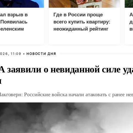
зал взрыв в
Где в России проще
А
 Появилась
всего купить квартиру:
д
Зеленским
неожиданный рейтинг
в
у
026, 11:09 •
НОВОСТИ ДНЯ
 заявили о невиданной силе уд
и
акговерн: Российские войска начали атаковать с ранее 