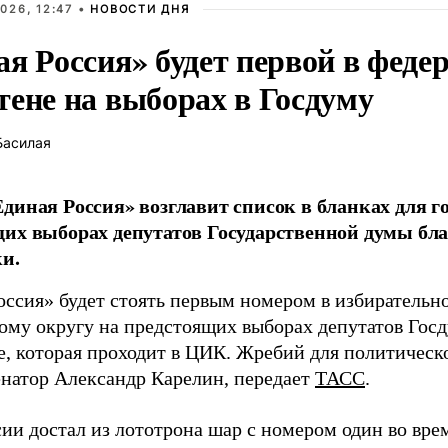
026, 12:47 •
НОВОСТИ ДНЯ
ая Россия» будет первой в феде
тене на выборах в Госдуму
Басилая
диная Россия» возглавит список в бланках для г
их выборах депутатов Государственной думы бла
и.
оссия» будет стоять первым номером в избирательн
ому округу на предстоящих выборах депутатов Гос
е, которая проходит в ЦИК. Жребий для политическ
енатор Александр Карелин, передает
ТАСС
.
сии достал из лототрона шар с номером один во вр