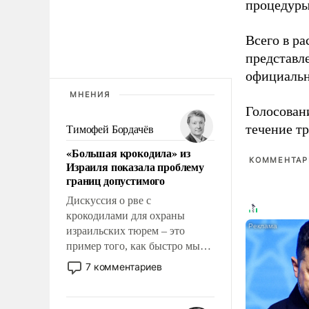
процедуры
Всего в р
представл
официальн
МНЕНИЯ
Голосовани
течение тр
Тимофей Бордачёв
«Большая крокодила» из
КОММЕНТАРИ
Израиля показала проблему
границ допустимого
Дискуссия о рве с
крокодилами для охраны
израильских тюрем – это
пример того, как быстро мы
двигаемся по пути
7 комментариев
революционных изменений.
То, что несколько лет назад
было образом для