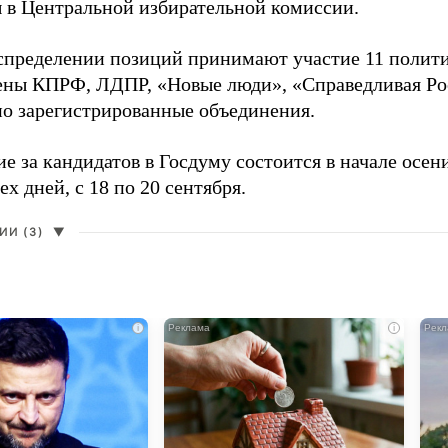
 в Центральной избирательной комиссии.
аспределении позиций принимают участие 11 полити
ены КПРФ, ЛДПР, «Новые люди», «Справедливая Ро
о зарегистрированные объединения.
е за кандидатов в Госдуму состоится в начале осен
ех дней, с 18 по 20 сентября.
И (3)
▼
i
i