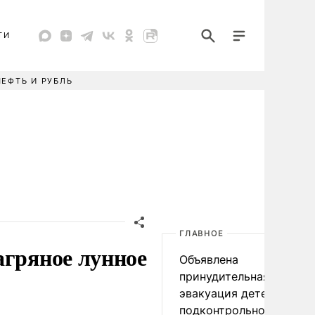
ТИ
НЕФТЬ И РУБЛЬ
ГЛАВНОЕ
агряное лунное
Объявлена
принудительная
эвакуация детей в
подконтрольном Киеву