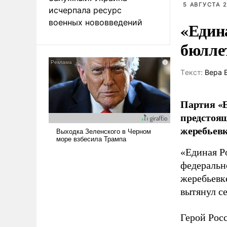
5 АВГУСТА 2
исчерпала ресурс
военных нововведений
«Един
бюлле
Tекст:
Вера 
Партия «Е
предстоящ
жеребьевк
«Единая Р
федеральн
жеребьевк
вытянул с
Герой Рос