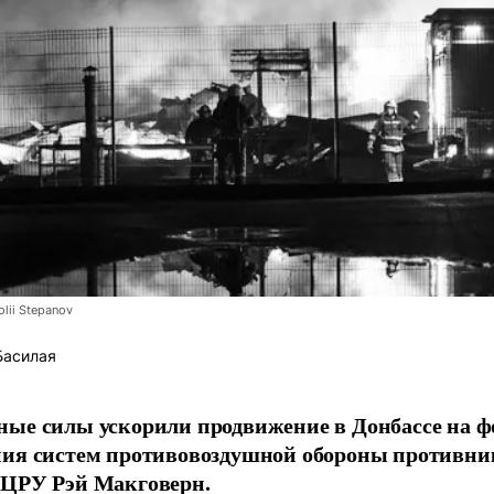
lii Stepanov
Басилая
ые силы ускорили продвижение в Донбассе на 
ния систем противовоздушной обороны противни
 ЦРУ Рэй Макговерн.