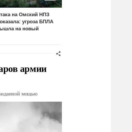
така на Омский НПЗ
В окружении Зеленског
оказала: угроза БПЛА
начали готовиться к
ышла на новый
неожиданному
ровень
сценарию
аров армии
невиданной мощью