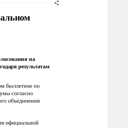
ральном
олосования на
годаря результатам
ом бюллетене по
думы согласно
ого объединения
емя официальной