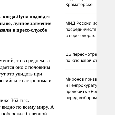
Краматорске
, когда Луна подойдет
льше, лунное затмение
МИД России исключил
азали в пресс-службе
посредничество Герма
в переговорах по Украи
ЦБ пересмотрел прогно
мений, то в среднем за
по ключевой ставке
юдается оно с половины
гут это увидеть при
Миронов призвал Миню
оссийского астронома и
и Генпрокуратуру
проверить «Яблоко»
перед выборами
лиже 362 тыс.
т видно по всему миру. А
м побережье Северной