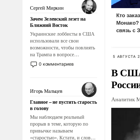
псевдонаучной фантастики,
Сергей Миркин
стало всерьез обсуждаемой
Кто зака
Зачем Зеленский лезет на
идеей.
Монако?
Ближний Восток
связь с 
Украинские лоббисты в США
использовали все свои
возможности, чтобы повлиять
на Трампа в вопросе
5 АВГУСТА 2
предоставления вооружений
0 комментариев
В США
своим нанимателям. Вероятно,
кому-то из тех, кто
Росси
консультирует Киев, пришла в
голову мысль: хорошо бы
Игорь Мальцев
продемонстрировать, что
Аналитик М
Главное – не пустить старость
Украина вступила в
в голову
вооруженное противостояние
с Ираном.
Мы наблюдаем реальный
прорыв в теме, которую по
привычке называем
«старостью». Кстати, и слово-