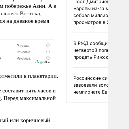
Пост Дмитриева о гибе
м побережье Азии. А в
Европы из-за мигранто
альнего Востока,
собрал миллион
ся на дневное время
просмотров в X
В РЖД сообщили о
четвертой попытке
продать Рижский вокза
отметили в планетарии.
Российские синхронис
завоевали золото на
 составит пять часов и
чемпионате Европы
д. Перед максимальной
сный или коричневый