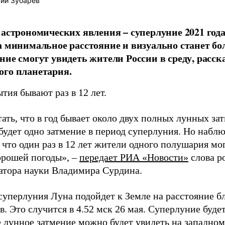
ий Зубарев
 астрономических явления – суперлуние 2021 года
а минимальное расстояние и визуально станет бо
ние смогут увидеть жители России в среду, расск
го планетария.
тия бывают раз в 12 лет.
ать, что в год бывает около двух полных лунных зат
будет одно затмение в период суперлуния. Но набл
 что один раз в 12 лет жители одного полушария мо
орошей погоды», –
передает
РИА «Новости»
слова р
атора науки Владимира Сурдина.
суперлуния Луна подойдет к Земле на расстояние б
. Это случится в 4.52 мск 26 мая. Суперлуние буде
е лунное затмение можно будет увидеть на западно