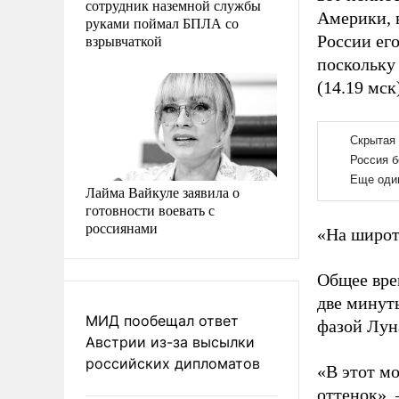
сотрудник наземной службы
Америки, 
руками поймал БПЛА со
взрывчаткой
России ег
поскольку
(14.19 мск
Лайма Вайкуле заявила о
готовности воевать с
россиянами
«На широт
Общее врем
две минут
МИД пообещал ответ
фазой Лун
Австрии из-за высылки
российских дипломатов
«В этот м
оттенок», 