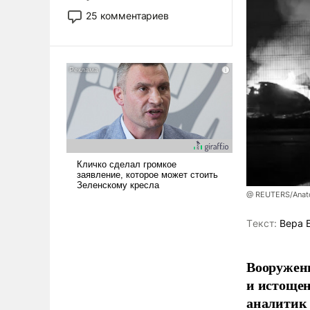
то это уже стараются не
25 комментариев
использовать – так же, как
«бабка», «дед», – хотя бы в
образованной среде, потому
что оно уже несет негативные
коннотации.
@ REUTERS/Anato
Tекст:
Вера 
Вооруженн
и истоще
аналитик