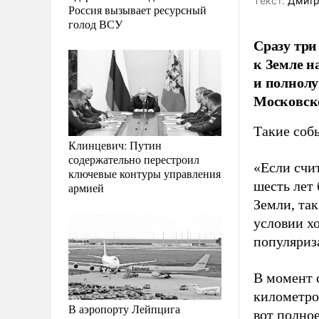
Tекст:
Дмитр
Россия вызывает ресурсный
голод ВСУ
Сразу три
к Земле н
и полнолу
Московско
Такие собы
Клинцевич: Путин
содержательно перестроил
«Если счит
ключевые контуры управления
шесть лет 
армией
Земли, так
условии х
популяриз
В момент 
километров
В аэропорту Лейпцига
вот полно