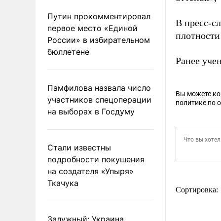
Путин прокомментировал
В пресс-сл
первое место «Единой
плотности
России» в избирательном
бюллетене
Ранее уче
Памфилова назвала число
Вы можете к
участников спецоперации
политике по 
на выборах в Госдуму
Стали известны
подробности покушения
на создателя «Упыря»
Ткачука
Сортировка:
Залужный: Украина