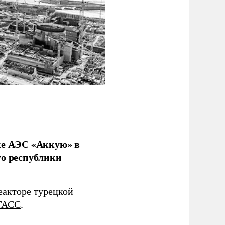
ке АЭС «Аккую» в
го республики
еакторе турецкой
ТАСС
.