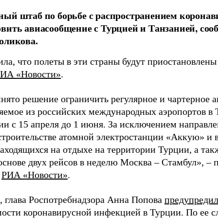
ый штаб по борьбе с распространением коронав
вить авиасообщение с Турцией и Танзанией, со
оликова.
ла, что полеты в эти страны будут приостановлены 
ИА «Новости»
.
нято решение ограничить регулярное и чартерное 
яемое из российских международных аэропортов в 
ии с 15 апреля до 1 июня. За исключением направл
 строительстве атомной электростанции «Аккую» и 
находящихся на отдыхе на территории Турции, а так
снове двух рейсов в неделю Москва – Стамбул», – 
й
РИА «Новости»
.
 глава Роспотребнадзора Анна Попова
предупредил
мости коронавирусной инфекцией в Турции. По ее сл