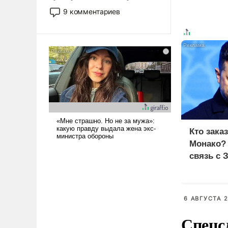
двигаемся по пути
9 комментариев
революционных изменений.
То, что несколько лет назад
было образом для
псевдонаучной фантастики,
стало всерьез обсуждаемой
идеей.
Кто зака
Монако?
связь с 
6 АВГУСТА 2
Спецсл