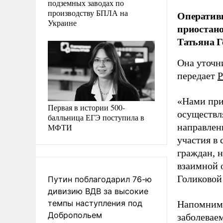
подземных заводах по
производству БПЛА на
Оперативн
Украине
приостано
Татьяна Г
Она уточни
передает
Р
«Нами при
Первая в истории 500-
осуществл
балльница ЕГЭ поступила в
направлен
МФТИ
участия в
граждан, 
взаимной о
Голиково
Путин поблагодарил 76-ю
дивизию ВДВ за высокие
темпы наступления под
Напомним,
Добропольем
заболевае