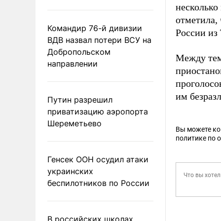
несколько 
отметила,
Командир 76-й дивизии
России из
ВДВ назвал потери ВСУ на
Добропольском
Между тем
направлении
приостано
проголосо
им безраз
Путин разрешил
приватизацию аэропорта
Шереметьево
Вы можете к
политике по 
Генсек ООН осудил атаки
украинских
беспилотников по России
В российских школах