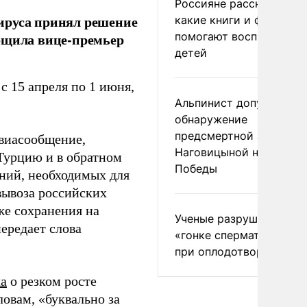
Россияне рассказали,
ируса принял решение
какие книги и фильмы
помогают воспитывать
общила вице-премьер
детей
с 15 апреля по 1 июня,
Альпинист допустил
обнаружение
предсмертной записки
авиасообщение,
Наговицыной на пике
Турцию и в обратном
Победы
ений, необходимых для
вывоза российских
же сохранения на
Ученые разрушили миф
передает слова
«гонке сперматозоидов
при оплодотворении
а
о резком росте
овам, «буквально за