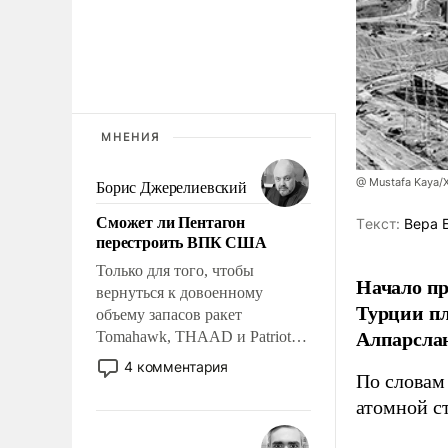
МНЕНИЯ
@ Mustafa Kaya/X
Борис Джерелиевский
Сможет ли Пентагон
Tекст:
Вера 
перестроить ВПК США
Только для того, чтобы
Начало пр
вернуться к довоенному
Турции пл
объему запасов ракет
Алпарсла
Tomahawk, THAAD и Patriot
США потребуется более трех
4 комментария
По словам
лет. Даже небольшая война с
Ираном опустошила
атомной с
американские арсеналы.
Сложившаяся ситуация