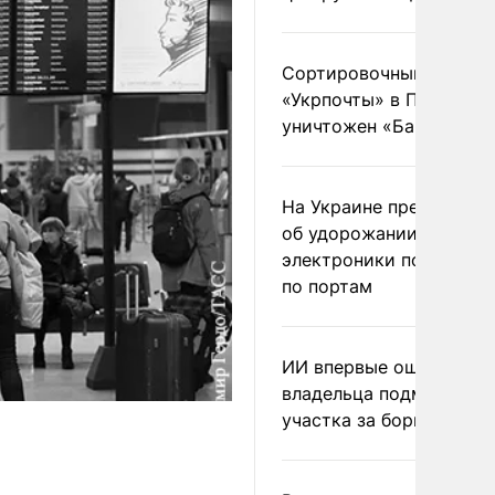
Сортировочный пункт
«Укрпочты» в Павлогра
уничтожен «Бандероль
На Украине предупреди
об удорожании китайс
электроники после уда
по портам
ИИ впервые оштрафова
владельца подмосковн
участка за борщевик