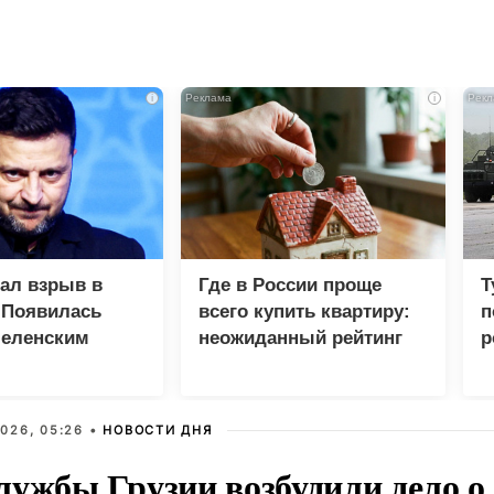
i
i
зал взрыв в
Где в России проще
Т
 Появилась
всего купить квартиру:
п
Зеленским
неожиданный рейтинг
р
026, 05:26 •
НОВОСТИ ДНЯ
ужбы Грузии возбудили дело о 