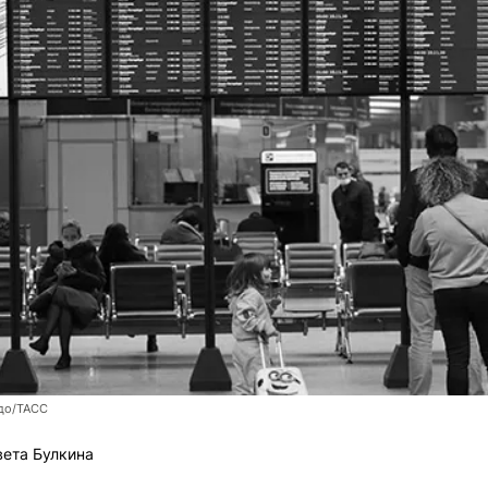
до/ТАСС
ета Булкина