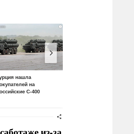
i
урция нашла
«Генерал-провал»: кака
окупателей на
правда выяснилась про
оссийские C-400
Драпатого
саботаже из-за