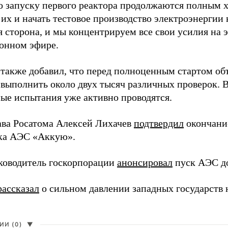
о запуску первого реактора продолжаются полным 
их и начать тестовое производство электроэнергии 
 сторона, и мы концентрируем все свои усилия на 
ионном эфире.
 также добавил, что перед полноценным стартом об
 выполнить около двух тысяч различных проверок. В
ные испытания уже активно проводятся.
ава Росатома Алексей Лихачев
подтвердил
окончание
ка АЭС «Аккую».
ководитель госкорпорации
анонсировал
пуск АЭС до
рассказал
о сильном давлении западных государств 
И (0)
▼