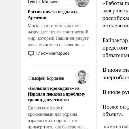
Геворг Мирзаян
«Работы п
означает многолетний период
завершить 
Россия ничего не должна
уязвимости США, например,
Армении
российская
перед Китаем.
в телевиз
Москва системно и жестко
разрушает тот фантастический
мир, который Пашинян рисует
Байрактар
для армянского населения.
предстоит
Мир, где политические
17 комментариев
обязатель
прожекты будут безусловно
оплачиваться за счет
В июне гл
российских
налогоплательщиков и где
энергобло
Тимофей Бордачёв
Еревану за свои поступки не
«Большая крокодила» из
нужно отвечать.
В июле ру
Израиля показала проблему
границ допустимого
Позже он
Дискуссия о рве с
объекта.
крокодилами для охраны
израильских тюрем – это
пример того, как быстро мы
КОММЕНТАРИ