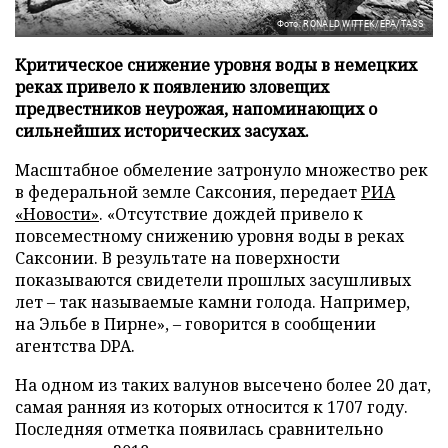
Фото: RONALD WITTEK/EPA/TASS
Критическое снижение уровня воды в немецких
реках привело к появлению зловещих
предвестников неурожая, напоминающих о
сильнейших исторических засухах.
Масштабное обмеление затронуло множество рек
в федеральной земле Саксония, передает
РИА
«Новости»
. «Отсутствие дождей привело к
повсеместному снижению уровня воды в реках
Саксонии. В результате на поверхности
показываются свидетели прошлых засушливых
лет – так называемые камни голода. Например,
на Эльбе в Пирне», – говорится в сообщении
агентства DPA.
На одном из таких валунов высечено более 20 дат,
самая ранняя из которых относится к 1707 году.
Последняя отметка появилась сравнительно