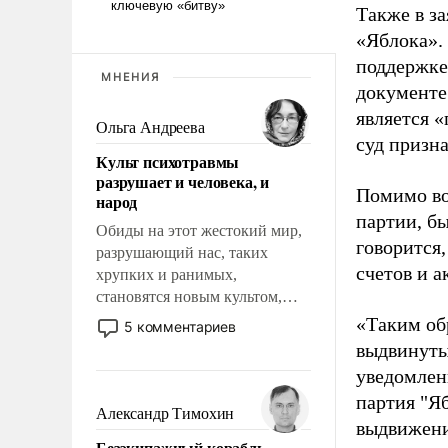
Также в з
«Яблока».
поддержке
МНЕНИЯ
документе
является 
Ольга Андреева
суд призн
Культ психотравмы
разрушает и человека, и
Помимо во
народ
партии, б
Обиды на этот жестокий мир,
говорится,
разрушающий нас, таких
счетов и 
хрупких и ранимых,
становятся новым культом,
постепенно вытесняя и
«Таким об
5 комментариев
отменяя традиционное
выдвинуты
требование к человеку – быть
уведомлени
мужественным и твердым под
партия "Я
ударами судьбы, брать на себя
Александр Тимохин
выдвижения
ответственность, помогать
Безэкипажный корабль –