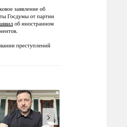
ковое заявление об
аты Госдумы от партии
аявил
об иностранном
нентов.
овании преступлений
i