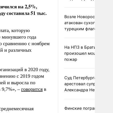
личился на 2,5%,
ду составила 51 тыс.
Возле Новороссийска
атакован сухогруз под
турецким флагом
плата, которую
е минувшего года
по сравнению с ноябрем
На НПЗ в Братиславе
ий и различных
произошел мощный
пожар
ганизаций в 2020 году,
внению с 2019 годом
Суд Петербурга заочно
лей и выросла по
арестовал супругу
 9,7%», –
говорится
в
Александра Невзорова
среднемесячная
Финские пограничники