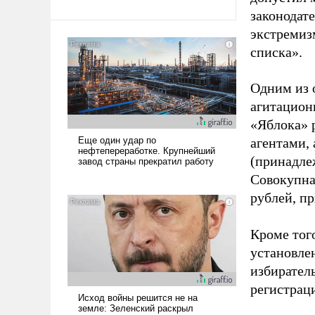
законодат
экстремиз
списка».
Одним из 
агитацион
«Яблока» 
агентами,
(принадле
Совокупная
рублей, пр
Кроме тог
установле
избиратель
регистрац