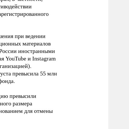
тиводействии
зарегистрированного
шения при ведении
ационных материалов
в России иностранными
я YouTube и Instagram
ганизацией).
густа превысила 55 млн
фонда.
ацию превысили
ного размера
основанием для отмены