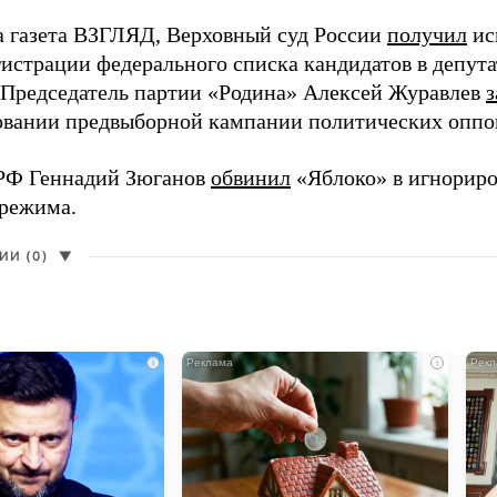
а газета ВЗГЛЯД, Верховный суд России
получил
ис
гистрации федерального списка кандидатов в депут
 Председатель партии «Родина» Алексей Журавлев
з
вании предвыборной кампании политических оппо
РФ Геннадий Зюганов
обвинил
«Яблоко» в игнорир
 режима.
И (0)
▼
i
i