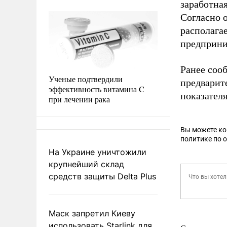
заработна
Согласно 
располага
предприни
Ранее сооб
Ученые подтвердили
предварит
эффективность витамина C
показателя
при лечении рака
Вы можете к
политике по 
На Украине уничтожили
крупнейший склад
средств защиты Delta Plus
Маск запретил Киеву
использовать Starlink для