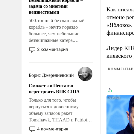
слабым, идти вперед и
задача со многими
адаптироваться.
Как писал
неизвестными
отмене ре
500-тонный безэкипажный
«Яблоко».
корабль – нечто гораздо
финансиро
большее, чем небольшие
безэкипажные катера,
применение которых уже
Лидер КП
2 комментария
стало обыденностью. Задача по
киевского
созданию такого корабля очень
сложна и амбициозна. Однако
КОММЕНТАРИ
и ее реализация радикально
Борис Джерелиевский
поднимет наши боевые
Сможет ли Пентагон
возможности.
перестроить ВПК США
Только для того, чтобы
вернуться к довоенному
объему запасов ракет
Tomahawk, THAAD и Patriot
США потребуется более трех
4 комментария
лет. Даже небольшая война с