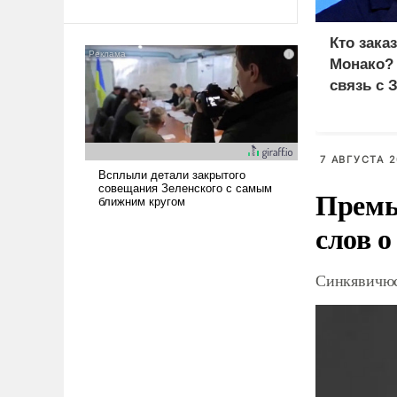
Ираном опустошила
американские арсеналы.
Кто зака
Сложившаяся ситуация
Монако?
означает многолетний период
связь с 
уязвимости США, например,
перед Китаем.
7 АВГУСТА 2
Премь
слов о
Синкявичюс