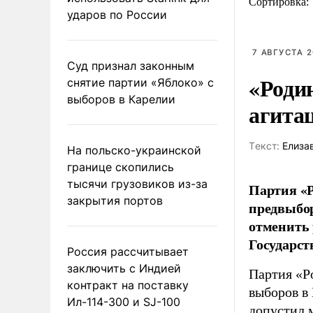
Сортировка:
ударов по России
7 АВГУСТА 2
Суд признал законным
«Роди
снятие партии «Яблоко» с
выборов в Карелии
агита
Tекст:
Елиза
На польско-украинской
границе скопились
тысячи грузовиков из-за
Партия «Р
закрытия портов
предвыбор
отменить 
Государст
Россия рассчитывает
заключить с Индией
Партия «Р
контракт на поставку
выборов в
Ил-114-300 и SJ-100
допустил 