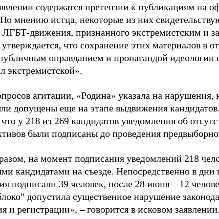
аявлении содержатся претензии к публикациям на о
 По мнению истца, некоторые из них свидетельству
 ЛГБТ-движения, признанного экстремистским и з
 утверждается, что сохранение этих материалов в о
«публичным оправданием и пропагандой идеологии 
ал экстремистской».
просов агитации, «Родина» указала на нарушения, 
ыли допущены еще на этапе выдвижения кандидатов. 
 что у 218 из 269 кандидатов уведомления об отсу
активов были подписаны до проведения предвыборног
разом, на момент подписания уведомлений 218 чело
ми кандидатами на съезде. Непосредственно в дни 
я подписали 39 человек, после 28 июня – 12 челов
блоко" допустила существенное нарушение законода
 и регистрации», – говорится в исковом заявлении