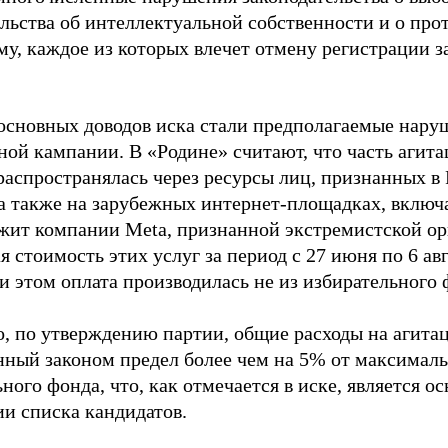
ельства об интеллектуальной собственности и о про
му, каждое из которых влечет отмену регистрации 
основных доводов иска стали предполагаемые нару
ной кампании. В «Родине» считают, что часть агит
распространялась через ресурсы лиц, признанных 
 а также на зарубежных интернет-площадках, включа
жит компании Meta, признанной экстремистской ор
 стоимость этих услуг за период с 27 июня по 6 ав
и этом оплата производилась не из избирательного 
о, по утверждению партии, общие расходы на агит
нный законом предел более чем на 5% от максималь
ного фонда, что, как отмечается в иске, является 
ии списка кандидатов.