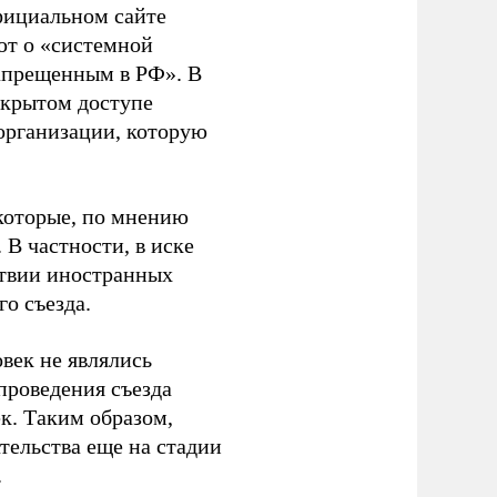
фициальном сайте
ют о «системной
апрещенным в РФ». В
ткрытом доступе
организации, которую
которые, по мнению
В частности, в иске
тствии иностранных
о съезда.
век не являлись
проведения съезда
ек. Таким образом,
тельства еще на стадии
.