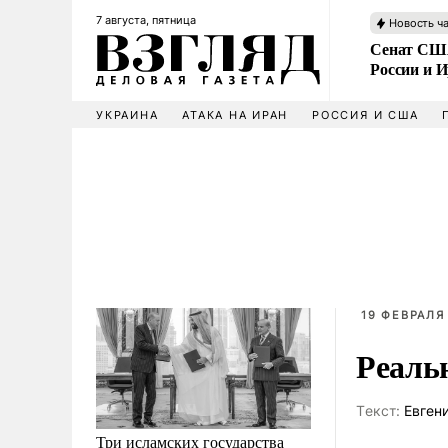
7 августа, пятница
Новость ч
Сенат США
России и 
УКРАИНА
АТАКА НА ИРАН
РОССИЯ И США
19 ФЕВРАЛЯ 
Реаль
Tекст:
Евген
Три исламских государства