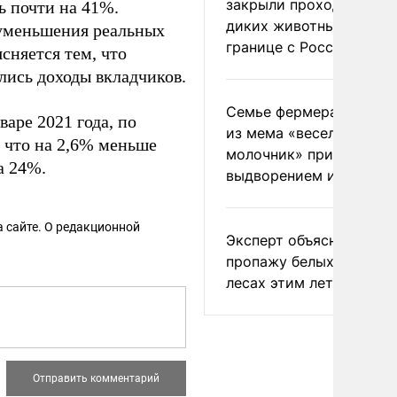
закрыли проходы для
ь почти на 41%.
диких животных на
 уменьшения реальных
границе с Россией
сняется тем, что
лись доходы вкладчиков.
Семье фермера Уолкер
варе 2021 года, по
из мема «веселый
, что на 2,6% меньше
молочник» пригрозили
а 24%.
выдворением из Росси
 сайте. О редакционной
Эксперт объяснил
пропажу белых грибов 
лесах этим летом