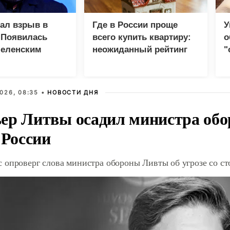
зал взрыв в
Где в России проще
У
 Появилась
всего купить квартиру:
о
Зеленским
неожиданный рейтинг
"
с
026, 08:35 •
НОВОСТИ ДНЯ
ер Литвы осадил министра обо
 России
 опроверг слова министра обороны Ливты об угрозе со с