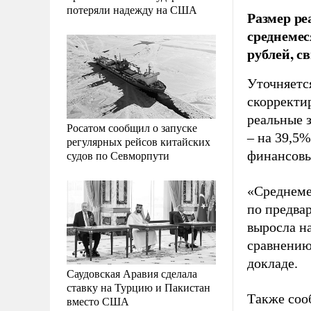
потеряли надежду на США
Размер ре
среднемес
рублей, с
Уточняется
скорректи
реальные 
Росатом сообщил о запуске
– на 39,5
регулярных рейсов китайских
судов по Севморпути
финансовы
«Среднемес
по предва
выросла на
сравнению
докладе.
Саудовская Аравия сделала
ставку на Турцию и Пакистан
Также соо
вместо США