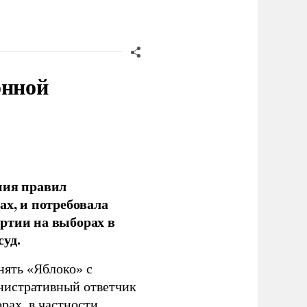
онной
ния правил
ах, и потребовала
ртии на выборах в
уд.
нять «Яблоко» с
инистративный ответчик
ах, в частности,