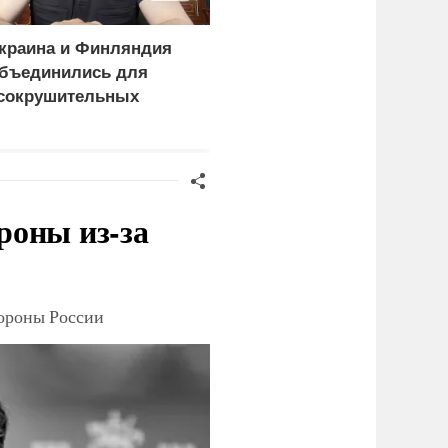
краина и Финляндия
«Генерал-провал»: кака
бъединились для
правда выяснилась про
сокрушительных
Драпатого
анкций" против России
роны из-за
тороны России