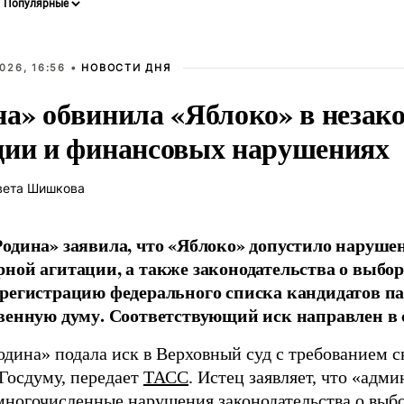
026, 16:56 •
НОВОСТИ ДНЯ
на» обвинила «Яблоко» в незак
ции и финансовых нарушениях
вета Шишкова
одина» заявила, что «Яблоко» допустило наруше
ной агитации, а также законодательства о выбор
регистрацию федерального списка кандидатов па
венную думу. Соответствующий иск направлен в с
одина» подала иск в Верховный суд с требованием с
 Госдуму, передает
ТАСС
. Истец заявляет, что «адм
многочисленные нарушения законодательства о выбор