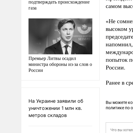
подтверждать происхождение
самом выс
газа
«Не сомне
высоком ур
председат
напомнил,
междунаро
Премьер Литвы осадил
попыток п
министра обороны из-за слов о
России.
России
Ранее в с
На Украине заявили об
Вы можете к
уничтожении 1 млн кв.
политике по 
метров складов