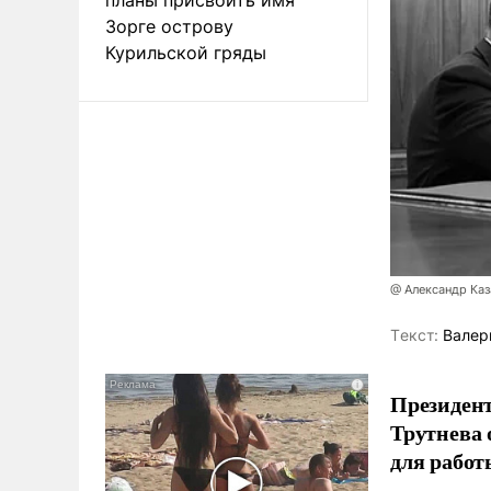
Зорге острову
Курильской гряды
@ Александр Каз
Tекст:
Валер
Президен
Трутнева 
для работ