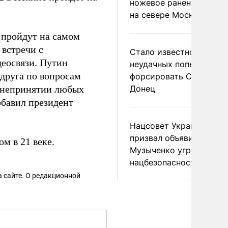
ножевое ранение в дра
на севере Москвы
 пройдут на самом
 встречи с
Стало известно о
деосвязи. Путин
неудачных попытках ВС
друга по вопросам
форсировать Северски
в непринятии любых
Донец
обавил президент
Нацсовет Украины по Т
призвал объявить
м в 21 веке.
Музыченко угрозой
нацбезопасности
 сайте. О редакционной