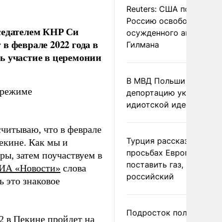
Reuters: США попросил
Россию освободить
седателем КНР Си
осужденного американ
в феврале 2022 года в
Гилмана
ь участие в церемонии
В МВД Польши назвали
 режиме
депортацию украинцев
идиотской идеей
читываю, что в феврале
Турция рассказала о
екине. Как мы и
просьбах Европы
ры, затем поучаствуем в
поставить газ, но не
ИА «Новости»
слова
российский
ь это знаковое
Подросток получил
2 в Пекине пройдет на