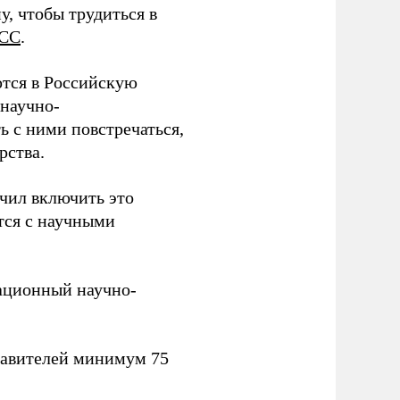
у, чтобы трудиться в
СС
.
тся в Российскую
научно-
ь с ними повстречаться,
рства.
учил включить это
тся с научными
вационный научно-
тавителей минимум 75