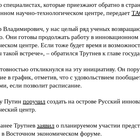
о специалистах, которые приезжают обратно в стран
нном научно-технологическом центре, передает
ТА
 Владимирович, у нас целый ряд ученых возвращаю
. Они готовы продолжать работу в инновационном 
ческом центре. Если тоже будет время и возможност
 такой встрече», – обратился Трутнев к главе госуда
отовностью откликнулся на эту инициативу. Он пор
ие в график, отметив, что с удовольствием пообщае
ми, если позволит расписание.
ду Путин
поручил
создать на острове Русский инно
ческий центр.
анее Трутнев
заявил
о планируемом участии предс
в в Восточном экономическом форуме.