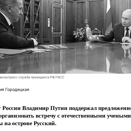
аков/пресс-служба президента РФ/ТАСС
ия Городецкая
т России Владимир Путин поддержал предложени
организовать встречу с отечественными учены
ы на острове Русский.