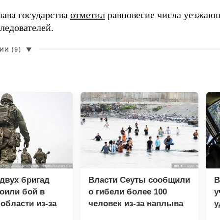
лава государства
отметил
равновесие числа уезжаю
ледователей.
И (9)
▼
двух бригад
Власти Сеуты сообщили
В
оили бой в
о гибели более 100
у
области из-за
человек из-за наплыва
у
ства
мигрантов
м