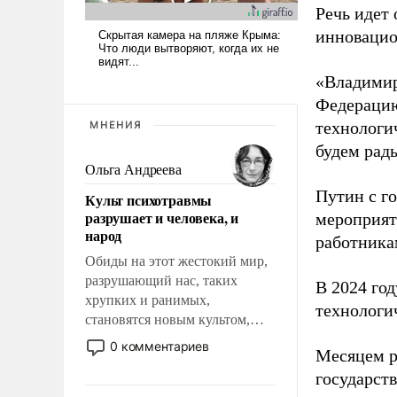
Речь идет 
инновацио
«Владимир
Федерацию
технологи
МНЕНИЯ
будем рады
Ольга Андреева
Путин с г
Культ психотравмы
разрушает и человека, и
мероприят
народ
работника
Обиды на этот жестокий мир,
разрушающий нас, таких
В 2024 го
хрупких и ранимых,
технологи
становятся новым культом,
постепенно вытесняя и
0 комментариев
Месяцем р
отменяя традиционное
государст
требование к человеку – быть