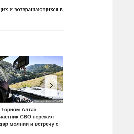
щих и возвращающихся в
 Горном Алтае
Экономист перечислил
частник СВО пережил
проблемы Европы из-з
дар молнии и встречу с
обмеления рек
едведем