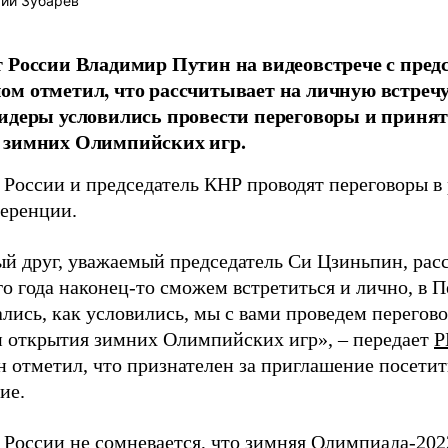
ий Зубарев
 России Владимир Путин на видеовстрече с пред
м отметил, что рассчитывает на личную встречу 
идеры условились провести переговоры и принят
 зимних Олимпийских игр.
 России и председатель КНР проводят переговоры в
еренции.
й друг, уважаемый председатель Си Цзиньпин, расс
о года наконец-то сможем встретиться и лично, в П
лись, как условились, мы с вами проведем перегово
 открытия зимних Олимпийских игр», – передает
Р
 отметил, что признателен за приглашение посетит
ие.
 России не сомневается, что зимняя Олимпиада-202