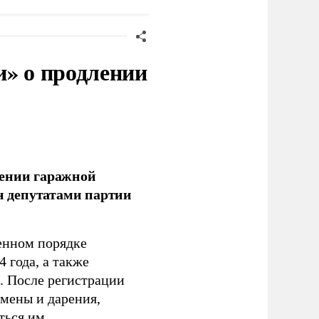
и» о продлении
лении гаражной
ан депутатами партии
енном порядке
 года, а также
 После регистрации
 мены и дарения,
ться им.