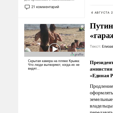
Мир, где политические
21 комментарий
прожекты будут безусловно
4 АВГУСТА 2
оплачиваться за счет
российских
Путин
налогоплательщиков и где
«гара
Еревану за свои поступки не
нужно отвечать.
Tекст:
Елиза
Президент
амнистии 
«Единая Р
Продление
оформлять 
земельные
владельцы
передават