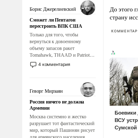
мужественным и твердым под
ударами судьбы, брать на себя
До этого г
Борис Джерелиевский
ответственность, помогать
страну исс
Сможет ли Пентагон
слабым, идти вперед и
перестроить ВПК США
адаптироваться.
КОММЕНТАРИ
Только для того, чтобы
вернуться к довоенному
объему запасов ракет
Tomahawk, THAAD и Patriot
США потребуется более трех
4 комментария
лет. Даже небольшая война с
Ираном опустошила
американские арсеналы.
Сложившаяся ситуация
Геворг Мирзаян
означает многолетний период
Россия ничего не должна
уязвимости США, например,
Армении
перед Китаем.
Боевики 
Москва системно и жестко
ВСУ устр
разрушает тот фантастический
Сумской 
мир, который Пашинян рисует
дезертир
для армянского населения.