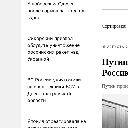
У побережья Одессы
после взрыва загорелось
судно
Сортировка:
Сикорский призвал
обсудить уничтожение
6 АВГУСТА 2
российских ракет над
Путин
Украиной
Росси
ВС России уничтожили
Путин прин
эшелон техники ВСУ в
Днепропетровской
области
Япония отреагировала на
планы присвоить имя