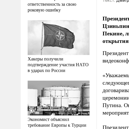
Tекст:
Дмитр
ответственность за свою
роковую ошибку
Президент
Цзиньпино
Пекине, л
открытия
Президент
Хакеры получили
видеоконф
подтверждение участия НАТО
в ударах по России
«Уважаемы
следующег
договарива
церемонии
Путина. Он
мероприят
Экономист объяснил
требование Европы к Турции
Президент