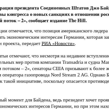
рация президента Соединенных Штатов Джо Бай
ы конгресса о новых санкциях в отношении росс
 поток – 2», сообщает издание The Hill.
ии отмечается, что позиция американского лидера с
ать экономическим интересам Германии, которая за
и проекта, передает
РИА «Новости»
.
тьи отмечают, что несмотря на недавнее вступлени
льных мер против компании Transadria и судна Marl
 потоком – 2», сенаторы США призывают к более ж
 оператора газопровода Nord Stream 2 AG. Однако 
 к такой инициативе, поскольку опасается противод
ный момент для Байдена, ведь президент хочет проя
кономических интересов Германии, но при этом нах