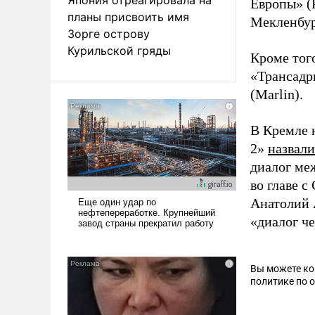
Европы» (
планы присвоить имя
Мекленбур
Зорге острову
Курильской гряды
Кроме то
«Трансадр
(Marlin).
В Кремле 
2»
назвали
диалог ме
во главе с
Анатолий 
«диалог ч
Вы можете к
политике по 