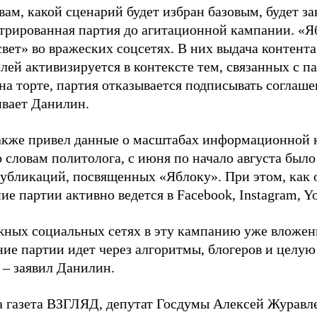
вам, какой сценарий будет избран базовым, будет за
стрированная партия до агитационной кампании. «Я
свет» во вражеских соцсетях. В них выдача контент
лей активизируется в контексте тем, связанных с па
на торте, партия отказывается подписывать соглаше
ивает Данилин.
акже привел данные о масштабах информационной 
о словам политолога, с июня по начало августа был
 публикаций, посвященных «Яблоку». При этом, как
е партии активно ведется в Facebook, Instagram, Y
жных социальных сетях в эту кампанию уже вложе
ие партии идет через алгоритмы, блогеров и целу
 – заявил Данилин.
а газета ВЗГЛЯД, депутат Госдумы Алексей Журавл