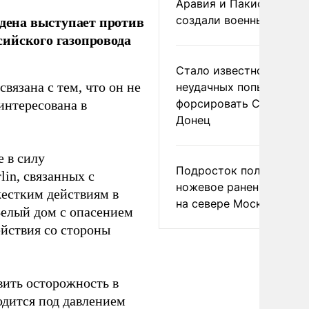
Аравия и Пакистан
дена выступает против
создали военный союз
ийского газопровода
Стало известно о
вязана с тем, что он не
неудачных попытках ВС
форсировать Северски
интересована в
Донец
е в силу
Подросток получил
in, связанных с
ножевое ранение в дра
естким действиям в
на севере Москвы
Белый дом с опасением
ействия со стороны
вить осторожность в
одится под давлением