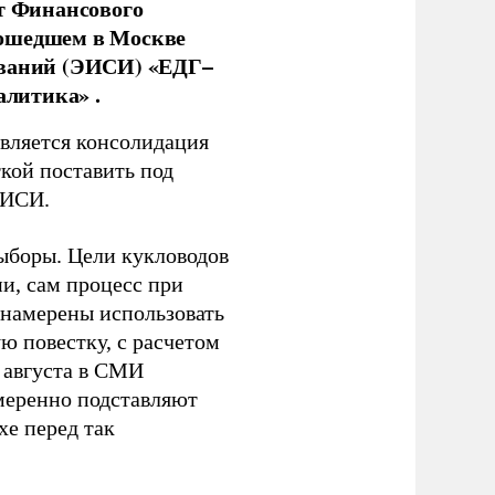
нт Финансового
рошедшем в Москве
ований (ЭИСИ) «ЕДГ–
алитика» .
является консолидация
кой поставить под
ЭИСИ.
ыборы. Цели кукловодов
и, сам процесс при
 намерены использовать
ю повестку, с расчетом
 августа в СМИ
амеренно подставляют
хе перед так