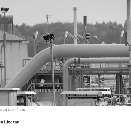
lobal Look Press
ия Шестак