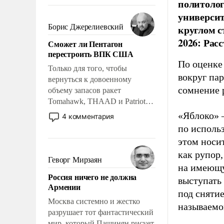
политолог
требование к человеку – быть
мужественным и твердым под
универси
ударами судьбы, брать на себя
Борис Джерелиевский
круглом с
ответственность, помогать
2026: Рас
Сможет ли Пентагон
слабым, идти вперед и
перестроить ВПК США
адаптироваться.
По оценке
Только для того, чтобы
вокруг па
вернуться к довоенному
сомнение 
объему запасов ракет
Tomahawk, THAAD и Patriot
США потребуется более трех
«Яблоко» 
4 комментария
лет. Даже небольшая война с
по исполь
Ираном опустошила
этом носи
американские арсеналы.
как рупор
Сложившаяся ситуация
Геворг Мирзаян
на имеющу
означает многолетний период
Россия ничего не должна
уязвимости США, например,
выступать
Армении
перед Китаем.
под снятие
Москва системно и жестко
называемо
разрушает тот фантастический
мир, который Пашинян рисует