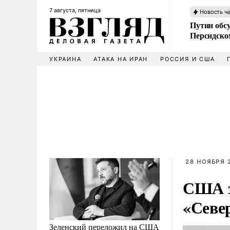
7 августа, пятница
Новость ч
Путин обс
Персидско
УКРАИНА
АТАКА НА ИРАН
РОССИЯ И США
28 НОЯБРЯ 2
США з
«Север
Зеленский переложил на США