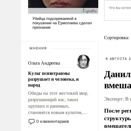
Сортировка:
МНЕНИЯ
6 АВГУСТА 2
Ольга Андреева
Данил
Культ психотравмы
разрушает и человека, и
вмеша
народ
Обиды на этот жестокий мир,
Эксперт: В
разрушающий нас, таких
хрупких и ранимых,
После рег
становятся новым культом,
структуры
постепенно вытесняя и
0 комментариев
вмешатель
отменяя традиционное