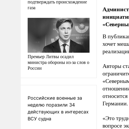
подтверждать происхождение
газа
Админист
инициатив
«Северный
В публикац
хочет меш
реализаци
Премьер Литвы осадил
министра обороны из-за слов о
Авторы ста
России
ограничите
«Северным
отношении
относится
Российские военные за
Германии.
неделю поразили 34
действующих в интересах
«Это труд
ВСУ судна
вопросе э