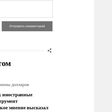
том
лионы долларов
х иностранные
струмент
кое мнение высказал