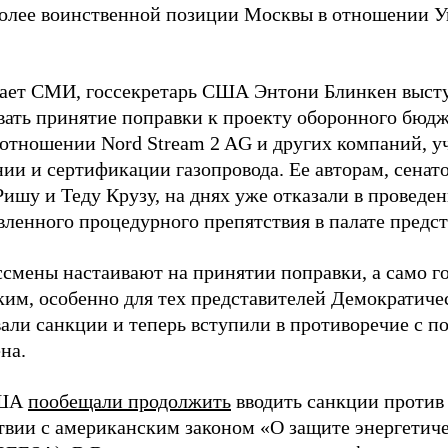
 более воинственной позиции Москвы в отношении У
ает СМИ, госсекретарь США Энтони Блинкен выст
вать принятие поправки к проекту оборонного бюд
 отношении Nord Stream 2 AG и других компаний, 
нии и сертификации газопровода. Ее авторам, сена
ишу и Теду Крузу, на днях уже отказали в проведен
вленного процедурного препятствия в палате предс
ссмены настаивают на принятии поправки, а само г
ким, особенно для тех представителей Демократиче
али санкции и теперь вступили в противоречие с 
на.
США
пообещали продолжить
вводить санкции против 
ствии с американским законом «О защите энергетич