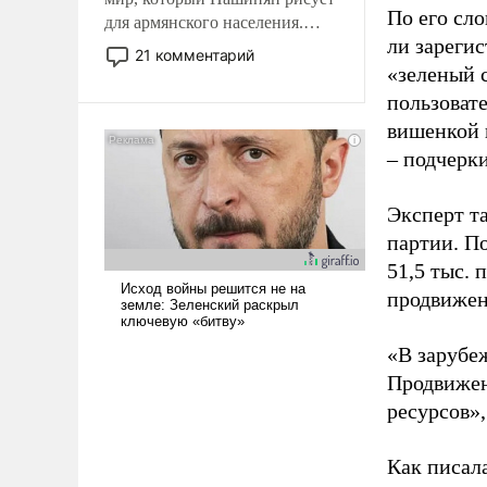
По его сло
для армянского населения.
ли зареги
Мир, где политические
21 комментарий
прожекты будут безусловно
«зеленый 
оплачиваться за счет
пользовате
российских
вишенкой 
налогоплательщиков и где
– подчерк
Еревану за свои поступки не
нужно отвечать.
Эксперт т
партии. П
51,5 тыс.
продвижени
«В зарубе
Продвижен
ресурсов»,
Как писал