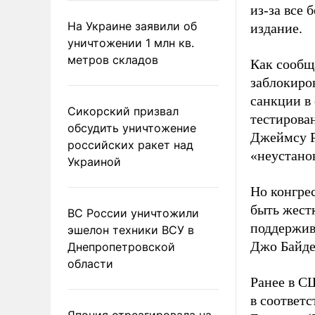
из-за все
На Украине заявили об
издание.
уничтожении 1 млн кв.
метров складов
Как сообщ
заблокиро
санкции в
Сикорский призвал
тестирова
обсудить уничтожение
Джеймсу Р
российских ракет над
«неустано
Украиной
Но конгре
быть жест
ВС России уничтожили
поддержив
эшелон техники ВСУ в
Джо Байде
Днепропетровской
области
Ранее в 
в соответ
Япония отреагировала на