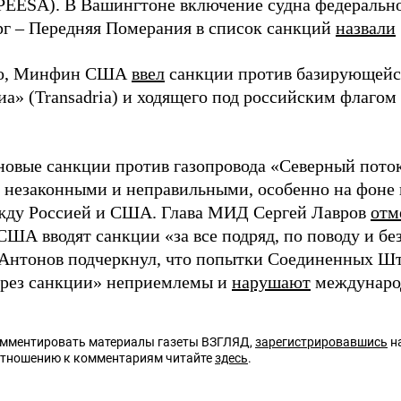
PEESA). В Вашингтоне включение судна федеральн
г – Передняя Померания в список санкций
назвали
го, Минфин США
ввел
санкции против базирующейс
иа» (Transadria) и ходящего под российским флаго
новые санкции против газопровода «Северный пото
незаконными и неправильными, особенно на фоне 
жду Россией и США. Глава МИД Сергей Лавров
отм
 США вводят санкции «за все подряд, по поводу и б
Антонов подчеркнул, что попытки Соединенных Шта
ерез санкции» неприемлемы и
нарушают
международ
омментировать материалы газеты ВЗГЛЯД,
зарегистрировавшись
на
отношению к комментариям читайте
здесь
.