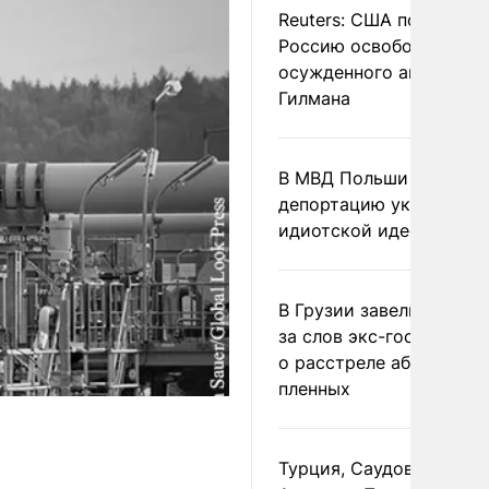
Reuters: США попросил
Россию освободить
осужденного американ
Гилмана
В МВД Польши назвали
депортацию украинцев
идиотской идеей
В Грузии завели дело и
за слов экс-госминист
о расстреле абхазских
пленных
Турция, Саудовская