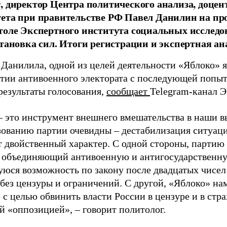
, директор Центра политического анализа, доце
тета при правительстве РФ Павел Данилин на п
толе Экспертного института социальных исслед
становка сил. Итоги регистрации и экспертная ан
 Данилила, одной из целей деятельности «Яблоко» 
ртии антивоенного электората с последующей попыт
результаты голосования,
сообщает
Telegram-канал 
– это инструмент внешнего вмешательства в наши в
зованию партии очевидны – дестабилизация ситуаци
т двойственный характер. С одной стороны, партию
, объединяющий антивоенную и антигосударственну
юся возможность по закону после двадцатых чисел
 без цензуры и ограничений. С другой, «Яблоко» н
 с целью обвинить власти России в цензуре и в стра
й «оппозицией», – говорит политолог.