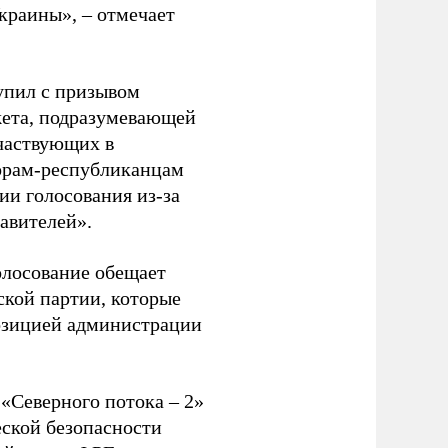
краины», – отмечает
упил с призывом
жета, подразумевающей
участвующих в
торам-республиканцам
ии голосования из-за
тавителей».
олосование обещает
ской партии, которые
позицией администрации
«Северного потока – 2»
еской безопасности