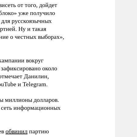
висеть от того, дойдет
блоко» уже получило
а для русскоязычных
ртией. Ну и такая
ние о честных выборах»,
кампании вокруг
о зафиксировано около
 отмечает Данилин,
ouTube и Telegram.
ны миллионы долларов.
ю сеть информационных
ев
обвинил
партию