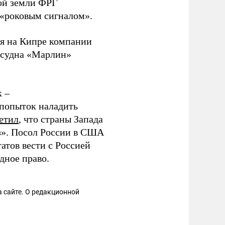
ой земли ФРГ
«роковым сигналом».
я на Кипре компании
м судна «Марлин»
к –
попыток наладить
етил
, что страны Запада
ез». Посол России в США
тов вести с Россией
ное право.
 сайте. О редакционной