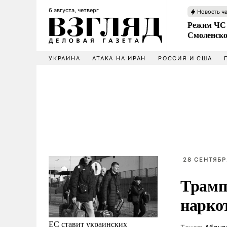
6 августа, четверг
Новость ч
Режим ЧС 
Смоленско
УКРАИНА
АТАКА НА ИРАН
РОССИЯ И США
28 СЕНТЯБРЯ
Трамп 
нарко
ЕС ставит украинских