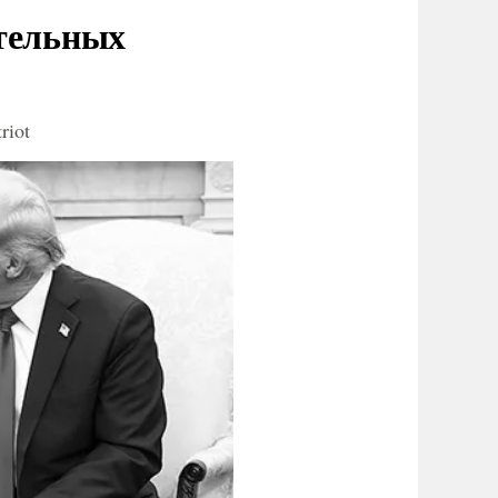
ительных
riot