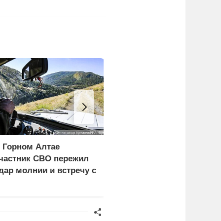
 Горном Алтае
Сикорский:
частник СВО пережил
Посягательство на
дар молнии и встречу с
посольство России
едведем
грозит разрывом
дипотношений