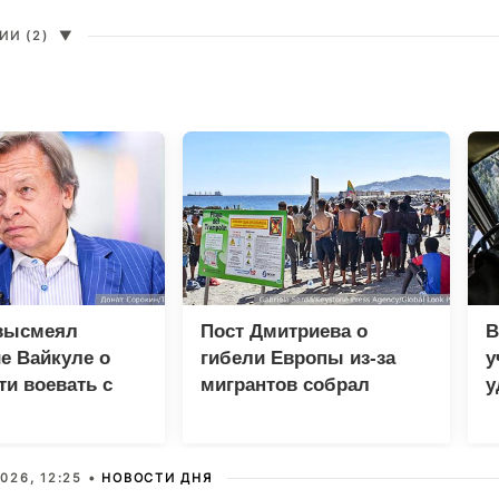
И (2)
▼
высмеял
Пост Дмитриева о
В
е Вайкуле о
гибели Европы из-за
у
ти воевать с
мигрантов собрал
у
миллион просмотров в
м
X
026, 12:25 •
НОВОСТИ ДНЯ