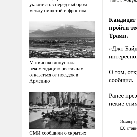
Tекст:
Абдул
уклонистов перед выбором
между нищетой и фронтом
Кандидат 
пройти те
Трамп.
«Джо Байде
интересно
Матвиенко допустила
рекомендацию россиянам
О том, отк
отказаться от поездок в
сообщил.
Армению
Ранее пр
некие сти
СМИ сообщили о скрытых