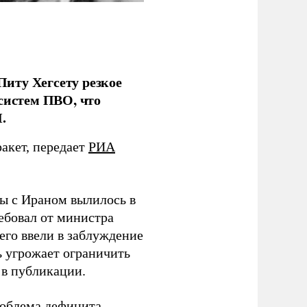
иту Хегсету резкое
систем ПВО, что
.
ракет, передает
РИА
ы с Ираном вылилось в
ебовал от министра
его ввели в заблуждение
ь угрожает ограничить
в публикации.
роблема дефицита