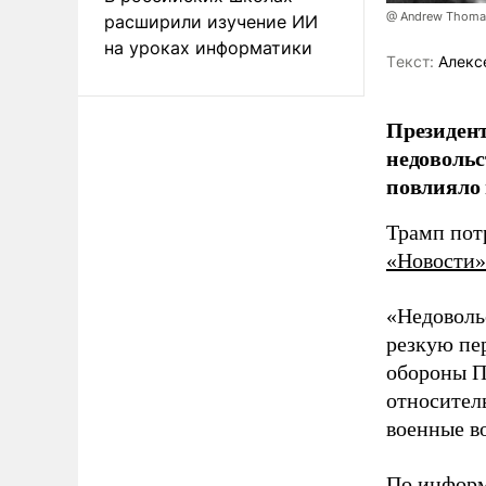
@ Andrew Thomas
расширили изучение ИИ
на уроках информатики
Tекст:
Алекс
Президент
недовольс
повлияло
Трамп потр
«Новости»
«Недоволь
резкую пе
обороны Пи
относител
военные в
По информ