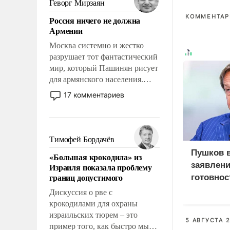
Геворг Мирзаян
означает многолетний период
КОММЕНТАРИ
Россия ничего не должна
уязвимости США, например,
Армении
перед Китаем.
Москва системно и жестко
разрушает тот фантастический
мир, который Пашинян рисует
для армянского населения.
Мир, где политические
17 комментариев
прожекты будут безусловно
оплачиваться за счет
российских
налогоплательщиков и где
Тимофей Бордачёв
Еревану за свои поступки не
Пушков 
«Большая крокодила» из
нужно отвечать.
заявлени
Израиля показала проблему
границ допустимого
готовнос
Россией
Дискуссия о рве с
крокодилами для охраны
израильских тюрем – это
5 АВГУСТА 2
пример того, как быстро мы