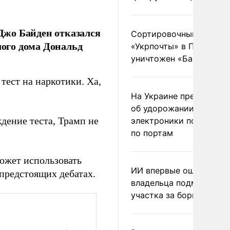
Джо Байден отказался
Сортировочный пункт
лого дома Дональд
«Укрпочты» в Павлогра
уничтожен «Бандероль
тест на наркотики. Ха,
На Украине предупреди
об удорожании китайс
дение теста, Трамп не
электроники после уда
по портам
ожет использовать
ИИ впервые оштрафова
предстоящих дебатах.
владельца подмосковн
участка за борщевик