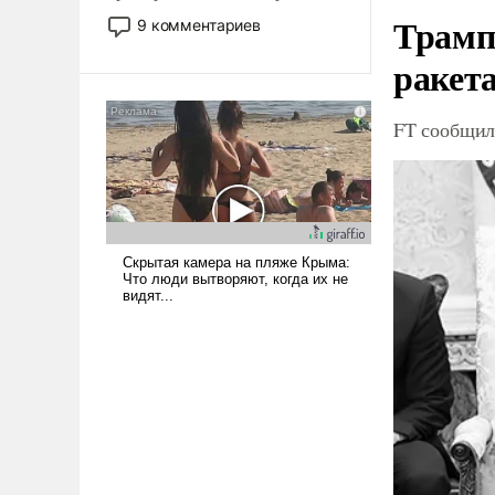
двигаемся по пути
Трамп
9 комментариев
революционных изменений.
ракета
То, что несколько лет назад
было образом для
псевдонаучной фантастики,
FT сообщила
стало всерьез обсуждаемой
идеей.