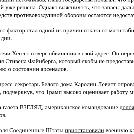
й уже решена. Однако выяснилось, что запасы дал
редств противовоздушной обороны остаются недост
от фактор стал одной из причин отказа от масштабн
 дни.
речи Хегсет отверг обвинения в свой адрес. Он пер
ля Стивена Файнберга, который якобы не предостав
ю о состоянии арсеналов.
пресс-секретарь Белого дома Каролин Левитт опров
, подчеркнув, что Трамп высоко оценивает работу 
а газета ВЗГЛЯД, американское командование
доло
ов.
июля Соединенные Штаты
приостановили
военную к