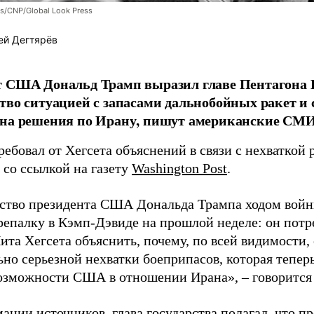
/CNP/Global Look Press
ей Дегтярёв
 США Дональд Трамп выразил главе Пентагона П
тво ситуацией с запасами дальнобойных ракет и 
 на решения по Ирану, пишут американские СМИ
ебовал от Хегсета объяснений в связи с нехваткой 
со ссылкой на газету
Washington Post
.
ство президента США Дональда Трампа ходом войн
репалку в Кэмп-Дэвиде на прошлой неделе: он потр
та Хегсета объяснить, почему, по всей видимости, 
ьно серьезной нехватки боеприпасов, которая тепер
озможности США в отношении Ирана», – говорится 
ации источников, глава государства полагал, что п