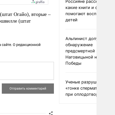
Россияне рассказали,
какие книги и фильмы
помогают воспитывать
(штат Огайо), вторые –
детей
Нэшвилле (штат
Альпинист допустил
обнаружение
 сайте. О редакционной
предсмертной записки
Наговицыной на пике
Победы
Ученые разрушили миф
«гонке сперматозоидов
при оплодотворении