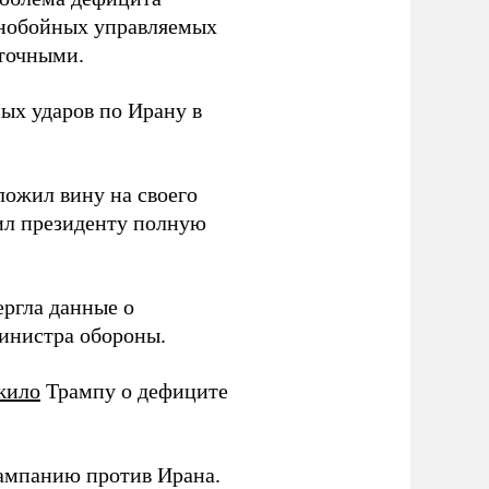
ьнобойных управляемых
аточными.
ых ударов по Ирану в
еложил вину на своего
ил президенту полную
ергла данные о
министра обороны.
жило
Трампу о дефиците
ампанию против Ирана.