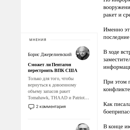
вооружени
ракет и с
Именно эт
последние
МНЕНИЯ
В ходе вст
Борис Джерелиевский
заместите
Сможет ли Пентагон
информаци
перестроить ВПК США
Только для того, чтобы
При этом 
вернуться к довоенному
конфликте
объему запасов ракет
Tomahawk, THAAD и Patriot
Как писал
США потребуется более трех
2 комментария
лет. Даже небольшая война с
боеприпас
Ираном опустошила
американские арсеналы.
В конце 
Сложившаяся ситуация