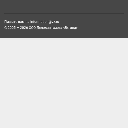
Пишите нам на
information@vz.ru
© 2005 — 2026 ООО Деловая газета «Взгляд»