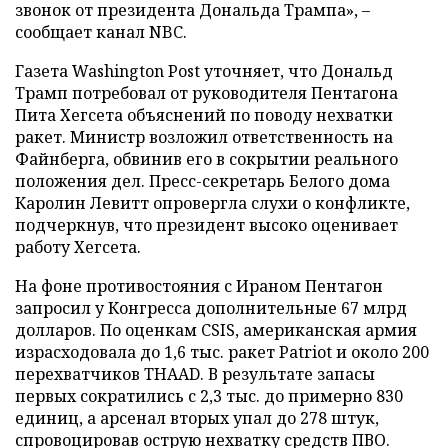
звонок от президента Дональда Трампа», –
сообщает канал NBC.
Газета Washington Post уточняет, что Дональд
Трамп потребовал от руководителя Пентагона
Пита Хегсета объяснений по поводу нехватки
ракет. Министр возложил ответственность на
Файнберга, обвинив его в сокрытии реального
положения дел. Пресс-секретарь Белого дома
Каролин Левитт опровергла слухи о конфликте,
подчеркнув, что президент высоко оценивает
работу Хегсета.
На фоне противостояния с Ираном Пентагон
запросил у Конгресса дополнительные 67 млрд
долларов. По оценкам CSIS, американская армия
израсходовала до 1,6 тыс. ракет Patriot и около 200
перехватчиков THAAD. В результате запасы
первых сократились с 2,3 тыс. до примерно 830
единиц, а арсенал вторых упал до 278 штук,
спровоцировав острую нехватку средств ПВО.