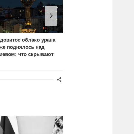
довитое облако урана
Почему тонут даже
же поднялось над
опытные пловцы:
иевом: что скрывают
назвали 9 самых часты
ласти
причин