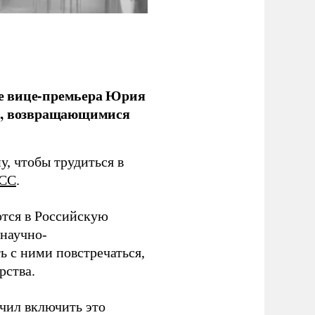
е вице-премьера Юрия
ми, возвращающимися
у, чтобы трудиться в
СС
.
тся в Российскую
научно-
ь с ними повстречаться,
рства.
учил включить это