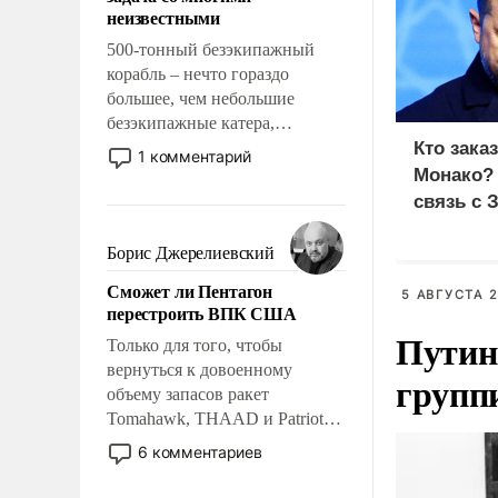
адаптироваться.
неизвестными
500-тонный безэкипажный
корабль – нечто гораздо
большее, чем небольшие
безэкипажные катера,
применение которых уже
Кто зака
1 комментарий
стало обыденностью. Задача по
Монако?
созданию такого корабля очень
связь с 
сложна и амбициозна. Однако
и ее реализация радикально
Борис Джерелиевский
поднимет наши боевые
Сможет ли Пентагон
возможности.
5 АВГУСТА 2
перестроить ВПК США
Путин
Только для того, чтобы
вернуться к довоенному
групп
объему запасов ракет
Tomahawk, THAAD и Patriot
США потребуется более трех
6 комментариев
лет. Даже небольшая война с
Ираном опустошила