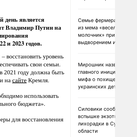
й день является
Семье фермера Уолкер
ент Владимир Путин на
из мема «веселый
мирования
молочник» пригрозили
2 и 2023 годов.
выдворением из Росси
 – восстановить уровень
еспечивать свои семьи.
Мирошник назвал
в 2021 году должна быть
главного инициатора
мифа о похищении
ии на
сайте
Кремля.
украинских детей
обходимо использовать
льного бюджета».
Силовики сообщили о
вспышке экзотической
еры для восстановления
лихорадки в Сумской
области