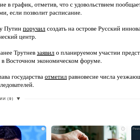
ие в график, отметив, что с удовольствием пообщае
ми, если позволит расписание.
ду Путин
поручил
создать на острове Русский инно
ческий центр.
анее Трутнев
заявил
о планируемом участии предс
в в Восточном экономическом форуме.
лава государства
отметил
равновесие числа уезжаю
ледователей.
И (9)
▼
i
i