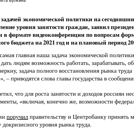
ета Булкина
задачей экономической политики на сегодняшни
ление уровня занятости граждан, заявил презид
и в формате видеоконференции по вопросам фор
ого бюджета на 2021 год и на плановый период 202
 самая главная наша задача экономической политики
 дать людям возможность работать, зарабатывать, об
еркну, задача полного восстановления рынка труда 
», – приводятся слова главы государства в сообщен
тил, что для роста занятости и доходов россиян не
ументы, «включая, конечно же, возможности федера
тин
поручил
правительству и Центробанку принять м
у докризисного уровня рынка труда.