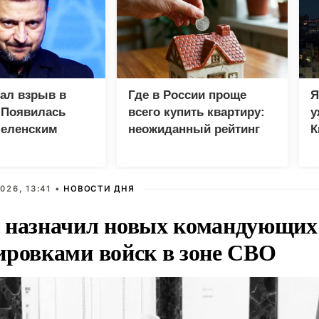
зал взрыв в
Где в России проще
Я
 Появилась
всего купить квартиру:
у
Зеленским
неожиданный рейтинг
К
в
026, 13:41 •
НОВОСТИ ДНЯ
 назначил новых командующих
ировками войск в зоне СВО