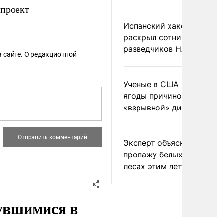
проект
Испанский хакер Хиль
раскрыл сотни
разведчиков НАТО и С
 сайте. О редакционной
Ученые в США назвали 
ягоды причиной
«взрывной» диареи
Эксперт объяснил
пропажу белых грибов 
лесах этим летом
нувшимися в