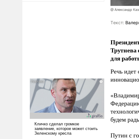
@ Александр Каз
Tекст:
Валер
Президен
Трутнева 
для работ
Речь идет 
инновацио
«Владимир
Федерацию
технологи
будем рады
Путин с г