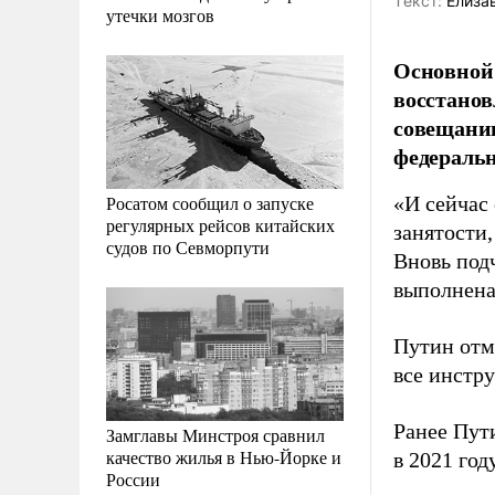
Tекст:
Елизав
утечки мозгов
Основной 
восстанов
совещани
федеральн
Росатом сообщил о запуске
«И сейчас
регулярных рейсов китайских
занятости,
судов по Севморпути
Вновь подч
выполнена
Путин отме
все инстр
Ранее Пу
Замглавы Минстроя сравнил
качество жилья в Нью-Йорке и
в 2021 год
России