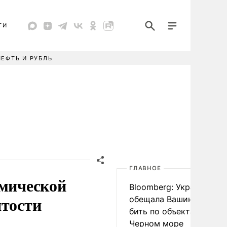
ТИ
НЕФТЬ И РУБЛЬ
ГЛАВНОЕ
омической
Bloomberg: Украина
ятости
обещала Вашингтону не
бить по объектам КТК в
Черном море