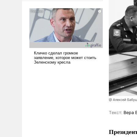
американские арсеналы.
Сложившаяся ситуация
означает многолетний период
уязвимости США, например,
перед Китаем.
@ Алексей Бабу
Tекст:
Вера 
Президент