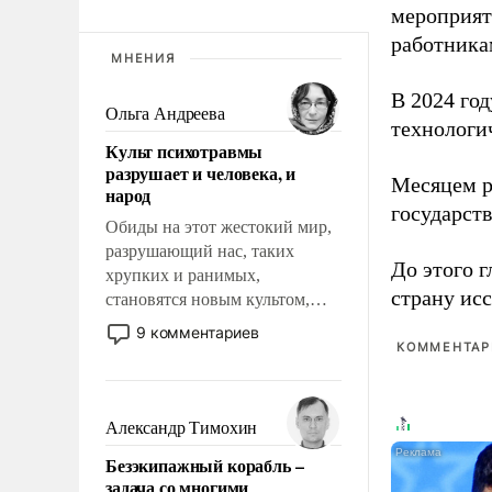
мероприят
работника
МНЕНИЯ
В 2024 го
Ольга Андреева
технологи
Культ психотравмы
разрушает и человека, и
Месяцем р
народ
государст
Обиды на этот жестокий мир,
разрушающий нас, таких
До этого г
хрупких и ранимых,
страну исс
становятся новым культом,
постепенно вытесняя и
9 комментариев
отменяя традиционное
КОММЕНТАРИ
требование к человеку – быть
мужественным и твердым под
ударами судьбы, брать на себя
Александр Тимохин
ответственность, помогать
Безэкипажный корабль –
слабым, идти вперед и
задача со многими