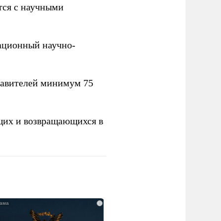
тся с научными
вационный научно-
тавителей минимум 75
щих и возвращающихся в
i